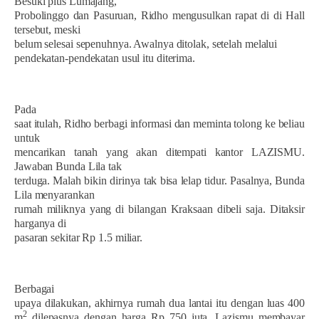
Besuki plus Lumajang,
Probolinggo dan Pasuruan, Ridho mengusulkan rapat di di Hall
tersebut, meski
belum selesai sepenuhnya. Awalnya ditolak, setelah melalui
pendekatan-pendekatan usul itu diterima.
Pada
saat itulah, Ridho berbagi informasi dan meminta tolong ke beliau
untuk
mencarikan tanah yang akan ditempati kantor LAZISMU.
Jawaban Bunda Lila tak
terduga. Malah bikin dirinya tak bisa lelap tidur. Pasalnya, Bunda
Lila menyarankan
rumah miliknya yang di bilangan Kraksaan dibeli saja. Ditaksir
harganya di
pasaran sekitar Rp 1.5 miliar.
Berbagai
upaya dilakukan, akhirnya rumah dua lantai itu dengan luas 400
2
m
dilepasnya dengan harga Rp 750 juta. Lazismu membayar