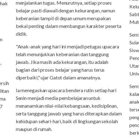
menjalankan tugas. Menurutnya, setiap proses
ihak
Kelu
belajar pasti diawali dengan kekurangan, namun
Sabt
keberanian tampil di depan umum merupakan
Muh
bekal penting dalam membangun karakter peserta
didik.
Semi
an
Sul
"Anak-anak yang hari ini menjadi petugas upacara
Sisw
telah menunjukkan keberanian dan tanggung
Pend
jawab. Jika masih ada kekurangan, itu adalah
,
Uta
bagian dari proses belajar yang harus terus
Univ
diperbaiki," ujar Gatot dalam amanatnya.
ersih
Semi
Ia menegaskan upacara bendera rutin setiap hari
litan
kala
Senin menjadi media pembelajaran untuk
ima
anak
menanamkan nilai-nilai kebangsaan, kedisiplinan,
07
ters
serta tanggung jawab yang harus diterapkan dalam
peng
kehidupan sehari-hari, baik di lingkungan sekolah
pend
maupun di rumah.
berk