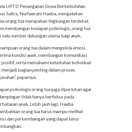
ala UPTD Penanganan Siswa Berkebutuhan
us Sultra, Nurhaerani Haeba, mengatakan
a orang tua merupakan lingkungan terdekat.
m membangun kesiapan psikologis, orang tua
h satu sumber dukungan utama bagi anak.
ampuan orang tua dalam mengelola emosi,
rima kondisi anak, membangun komunikasi
 positif, serta memahami kebutuhan individual
 menjadi bagian penting dalam proses
asuhan”, paparnya.
apan psikologis orang tua juga diperlukan agar
ampingan tidak hanya berfokus pada
rbatasan anak. Lebih jauh lagi, Haeba
mbahkan orang tua harus mampu melihat
nsi dan perkembangan yang dapat terus
embangkan.