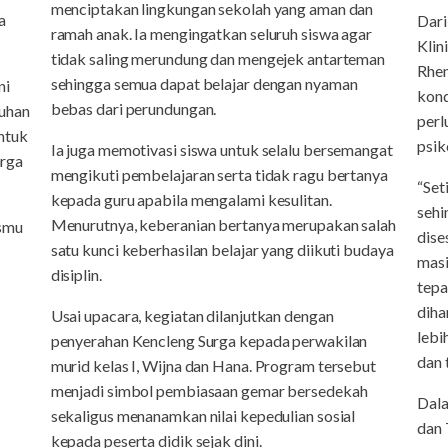
menciptakan lingkungan sekolah yang aman dan
a
Dari
ramah anak. Ia mengingatkan seluruh siswa agar
Kli
tidak saling merundung dan mengejek antarteman
Rhen
sehingga semua dapat belajar dengan nyaman
ni
kond
bebas dari perundungan.
uhan
perl
untuk
psik
Ia juga memotivasi siswa untuk selalu bersemangat
arga
mengikuti pembelajaran serta tidak ragu bertanya
“Set
kepada guru apabila mengalami kesulitan.
sehi
Menurutnya, keberanian bertanya merupakan salah
smu
dise
satu kunci keberhasilan belajar yang diikuti budaya
masi
disiplin.
tepa
diha
Usai upacara, kegiatan dilanjutkan dengan
lebi
penyerahan Kencleng Surga kepada perwakilan
dan
murid kelas I, Wijna dan Hana. Program tersebut
menjadi simbol pembiasaan gemar bersedekah
Dala
sekaligus menanamkan nilai kepedulian sosial
dan 
kepada peserta didik sejak dini.