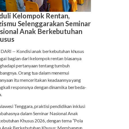
duli Kelompok Rentan,
zismu Selenggarakan Seminar
sional Anak Berkebutuhan
usus
ARI -- Kondisi anak berkebutuhan khusus
gai bagian dari kelompok rentan biasanya
hadapi pertanyaan tentang tumbuh
bangnya. Orang tua dalam menemui
anyaan itu menceritakan keadaannya yang
ngkali responsnya dengan dinamika berbeda-
da.
ulawesi Tenggara, praktisi pendidikan inklusi
bahasnya dalam Seminar Nasional Anak
ebutuhan Khusus 2026, dengan tema “Pola
h Anak Berkebutuhan Khusus: Membangun