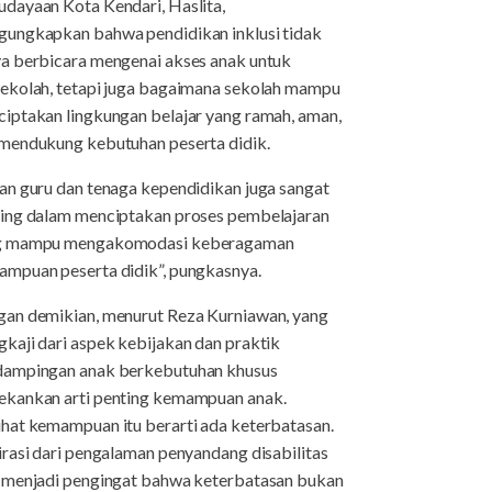
dayaan Kota Kendari, Haslita,
ungkapkan bahwa pendidikan inklusi tidak
a berbicara mengenai akses anak untuk
ekolah, tetapi juga bagaimana sekolah mampu
iptakan lingkungan belajar yang ramah, aman,
mendukung kebutuhan peserta didik.
an guru dan tenaga kependidikan juga sangat
ing dalam menciptakan proses pembelajaran
g mampu mengakomodasi keberagaman
mpuan peserta didik”, pungkasnya.
an demikian, menurut Reza Kurniawan, yang
kaji dari aspek kebijakan dan praktik
ampingan anak berkebutuhan khusus
kankan arti penting kemampuan anak.
hat kemampuan itu berarti ada keterbatasan.
irasi dari pengalaman penyandang disabilitas
 menjadi pengingat bahwa keterbatasan bukan