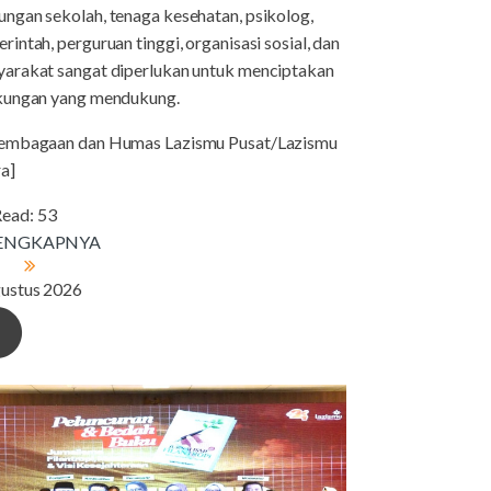
ngan sekolah, tenaga kesehatan, psikolog,
rintah, perguruan tinggi, organisasi sosial, dan
arakat sangat diperlukan untuk menciptakan
kungan yang mendukung.
lembagaan dan Humas Lazismu Pusat/Lazismu
ra]
ead:
53
LENGKAPNYA
ustus 2026