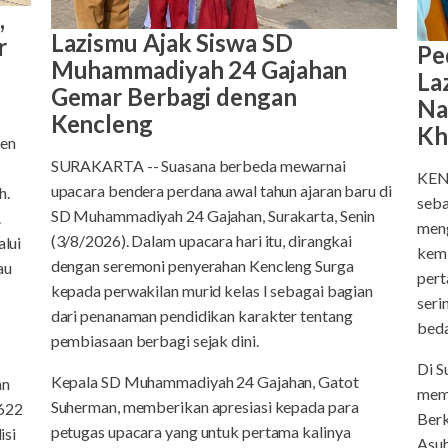
,
Lazismu Ajak Siswa SD
r
Pe
Muhammadiyah 24 Gajahan
La
Gemar Berbagi dengan
Na
Kencleng
Kh
ten
SURAKARTA -- Suasana berbeda mewarnai
KEND
upacara bendera perdana awal tahun ajaran baru di
h.
seba
SD Muhammadiyah 24 Gajahan, Surakarta, Senin
.
meng
(3/8/2026). Dalam upacara hari itu, dirangkai
lui
kem
dengan seremoni penyerahan Kencleng Surga
au
pert
kepada perwakilan murid kelas I sebagai bagian
seri
dari penanaman pendidikan karakter tentang
be
pembiasaan berbagi sejak dini.
Di S
Kepala SD Muhammadiyah 24 Gajahan, Gatot
an
mem
Suherman, memberikan apresiasi kepada para
622
Berk
petugas upacara yang untuk pertama kalinya
isi
Asu