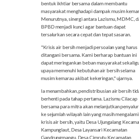
bentuk ikhtiar bersama dalam membantu
masyarakat menghadapi dampak musim kemar
Menurutnya, sinergi antara Lazismu, MDMC, d
BPBD menjadi kunci agar bantuan dapat
tersalurkan secara cepat dan tepat sasaran.
"Krisis air bersih menjadi persoalan yang harus
ditangani bersama. Kami berharap bantuan ini
dapat meringankan beban masyarakat sekalig
upaya memenuhi kebutuhan air bersih selama
musim kemarau akibat kekeringan," ujarnya.
Ia menambahkan, pendistribusian air bersih ti
berhenti pada tahap pertama. Lazismu Cilacap
bersama para mitra akan melanjutkan penyalu
ke sejumlah wilayah lain yang masih mengalami
krisis air bersih, yaitu Desa Ujungalang Kecam
Kampunglaut, Desa Layansari Kecamatan
Gandrungmangu, Desa Cimrutu Kecamatan