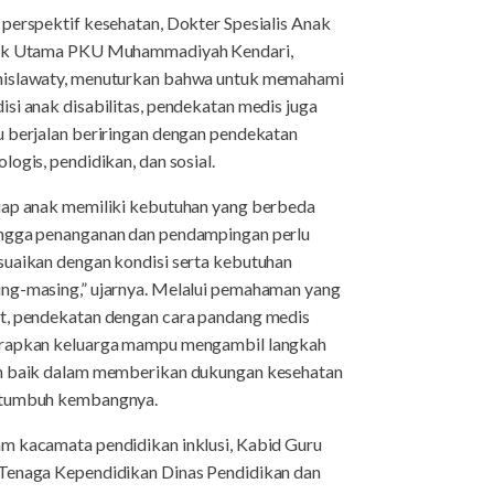
 perspektif kesehatan, Dokter Spesialis Anak
nik Utama PKU Muhammadiyah Kendari,
islawaty, menuturkan bahwa untuk memahami
isi anak disabilitas, pendekatan medis juga
u berjalan beriringan dengan pendekatan
ologis, pendidikan, dan sosial.
iap anak memiliki kebutuhan yang berbeda
ngga penanganan dan pendampingan perlu
suaikan dengan kondisi serta kebutuhan
ng-masing,” ujarnya. Melalui pemahaman yang
t, pendekatan dengan cara pandang medis
rapkan keluarga mampu mengambil langkah
h baik dalam memberikan dukungan kesehatan
 tumbuh kembangnya.
m kacamata pendidikan inklusi, Kabid Guru
Tenaga Kependidikan Dinas Pendidikan dan