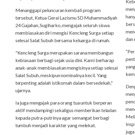
Kebu
meng
Menanggapi peluncuran kembali program
hany
tersebut, Ketua Gerai Lazismu SD Muhammadiyah
bers
24 Gajahan, Sugiharko, mengajak seluruh siswa
menc
membiasakan diri mengisi Kencleng Surga setiap
dan 
selesai Salat Subuh bersama keluarga di rumah.
“Per
"Kencleng Surga merupakan sarana membangun
pent
kebiasaan berbagi sejak usia dini. Kami berharap
yan
anak-anak membiasakan mengisinya setiap selesai
kema
Salat Subuh, meskipun nominalnya kecil. Yang
terpenting adalah istikomah dalam bersedekah,"
Deng
ujarnya.
meng
pend
Ia juga mengajak para orang tua untuk berperan
mene
aktif mendampingi sekaligus memberikan teladan
Meli
kepada putra-putrinya agar semangat berbagi
Insp
tumbuh menjadi karakter yang melekat.
juga