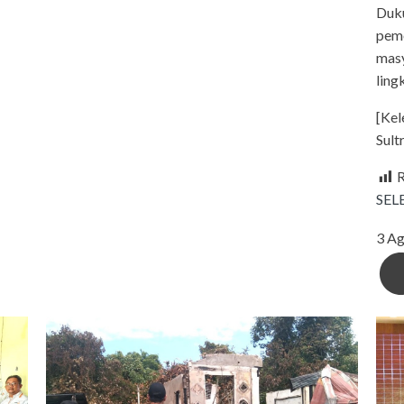
Duku
peme
masy
ling
[Ke
Sult
R
SE
3 Ag