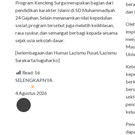
Program Kencleng Surga merupakan bagian dari
bera
pendidikan karakter Islami di SD Muhammadiyah
dan 
24 Gajahan. Selain menanamkan nilai kepedulian
Oleh
sosial, program tersebut juga melatih keikhlasan,
insp
rasa syukur, dan semangat berbagi kepada sesama
menj
sejak usia sekolah dasar.
Mast
[kelembagaan dan Humas Lazismu Pusat/Lazismu
Univ
Surakarta/suguharko]
Kete
Read:
56
kepe
SELENGKAPNYA
berk
bers
4 Agustus 2026
sekt
pend
kelu
Pend
dapa