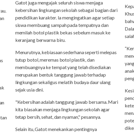
Gatot juga mengajak seluruh siswa menjaga
Kep
kebersihan lingkungan sekolah sebagai bagian dari
au.
Khus
pendidikan karakter. Ia mengingatkan agar setiap
an
bahw
siswa membuang sampah pada tempatnya dan
Dala
memilah botol plastik bekas sebelum masuk ke
sala
keranjang berwarna biru.
“Kem
Menurutnya, kebiasaan sederhana seperti melepas
mene
tutup botol, meremas botol plastik, dan
us
yang
membuangnya ke tempat yang telah disediakan
anak
merupakan bentuk tanggung jawab terhadap
peng
lingkungan sekaligus melatih budaya daur ulang
dak
sejak usia dini.
Kesi
pend
"Kebersihan adalah tanggung jawab bersama. Mari
ran
kete
kita biasakan menjaga lingkungan sekolah agar
mena
tetap bersih, sehat, dan nyaman," pesannya.
atan
pote
dik
Selain itu, Gatot menekankan pentingnya