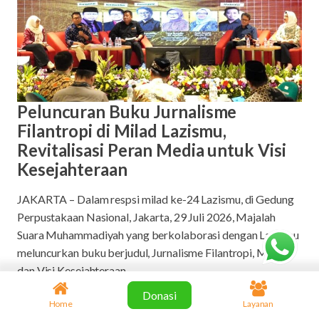
Peluncuran Buku Jurnalisme
Filantropi di Milad Lazismu,
Revitalisasi Peran Media untuk Visi
Kesejahteraan
JAKARTA – Dalam respsi milad ke-24 Lazismu, di Gedung
Perpustakaan Nasional, Jakarta, 29 Juli 2026, Majalah
Suara Muhammadiyah yang berkolaborasi dengan Lazismu
meluncurkan buku berjudul, Jurnalisme Filantropi, Media
dan Visi Kesejahteraan.
Donasi
Penulis buku Roni Tobroni, Pemimpin Redaksi Republika
Home
Layanan
Andi Muhyidin, Direktur Penanggulangan Kemiskinan dan