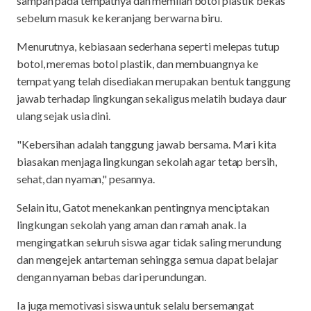
sampah pada tempatnya dan memilah botol plastik bekas
sebelum masuk ke keranjang berwarna biru.
Menurutnya, kebiasaan sederhana seperti melepas tutup
botol, meremas botol plastik, dan membuangnya ke
tempat yang telah disediakan merupakan bentuk tanggung
jawab terhadap lingkungan sekaligus melatih budaya daur
ulang sejak usia dini.
"Kebersihan adalah tanggung jawab bersama. Mari kita
biasakan menjaga lingkungan sekolah agar tetap bersih,
sehat, dan nyaman," pesannya.
Selain itu, Gatot menekankan pentingnya menciptakan
lingkungan sekolah yang aman dan ramah anak. Ia
mengingatkan seluruh siswa agar tidak saling merundung
dan mengejek antarteman sehingga semua dapat belajar
dengan nyaman bebas dari perundungan.
Ia juga memotivasi siswa untuk selalu bersemangat