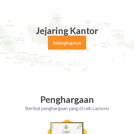
produktif serta kemitraan yang harmonis dengan
para pemangku kepentingan dana ZISKA untuk
menghasilkan karya yang bermanfaat dan
Jejaring Kantor
berkualitas.
11. Berkemajuan, artinya melakukan sesuatu
Selengkapnya
secara baik dan benar yang berorientasi ke depan.
Penghargaan
Berikut penghargaan yang di raih Lazismu