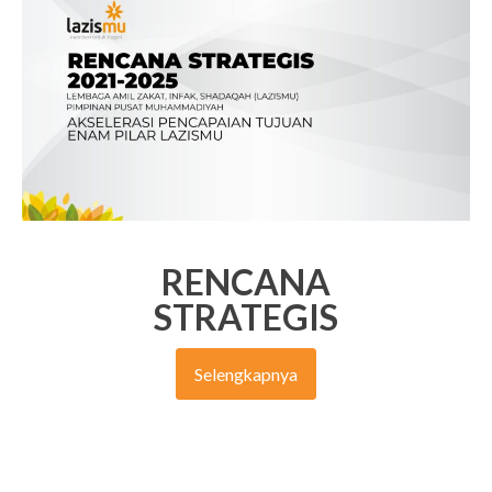
heirarkis sehingga mampu meningkatkan kinerja
pengumpulan, pendistribusian dan pendayagunaan
dana ZISKA;
7. Akuntabilitas, artinya pengelolaan dana ZISKA
harus bisa dipertanggungjawabkan kepada
masyarakat dan mudah diakses oleh masyarakat
dan pihak lain yang berkepentingan;
8. Profesional, artinya perilaku yang selalu
mengedepankan sikap dan Tindakan yang
dilandasi oleh tingkat kompetensi, kredibilitas dan
RENCANA
komitmen yang tinggi;
STRATEGIS
9. Transparansi, artinya tindakan menyampaikan
informasi secara transparan, konsisten, dan
Selengkapnya
kredibel untuk memberikan layanan yang lebih
baik dan lebih cepat kepada pemangku
kepentingan;
10. Sinergi, artinya sikap membangun dan
memastikan hubungan kerja sama internal yang