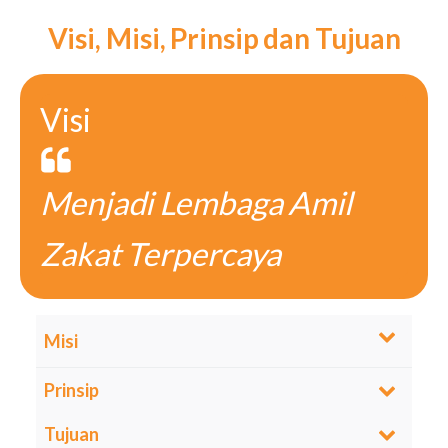
Visi, Misi, Prinsip dan Tujuan
Visi
Menjadi Lembaga Amil
Zakat Terpercaya
Misi
Prinsip
1. Meningkatkan kualitas pengelolaan ZIS yang
amanah, profesional, dan transparan
Tujuan
Pengelolaan ZISKA berprinsip:
2. Meningkatkan pendayagunaan ZIS yang kreatif,