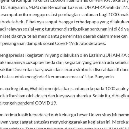
Dr. Bunyamin, M.Pd dan Bendahar Lazismu UHAMKA wahidin, M.P
mpatan itu mengapresiasi pembagian santunan bagi 1000 anak y
 jabodetabek . Pihaknya sangat bangga terhadapapa yang dilakukan
elawan sosial yang turut mendistribusikan santunan ini di 66 ya
 ini setidaknya telah membantu pemerintah daerah dalam meneka
am penanganan dampak sosial Covid-19 di Jabodetabek.
mengapresiasi kegiatan ini yang dilakukan oleh Lazismu UHAMKA d
sanaannya cukup berbeda dari kegiatan yang pernah ada sebelum
rwakilan Dosen dan karyawan dan secara simbolis diserahkan di da
 terbatas untuk mengindari kerumunan massa” Ujar Bunyamin.
aksana kegiatan, Wahidin menjelaskan santunan kepada 1000 anak ya
didistribusikan oleh dosen dan karyawan uhamka. Selain itu, dibag
l di tengah pandemi COVID 19.
an terima kasih kepada seluruh keluarga besar Universitas Muh
yawan yang sangat antusias menyelenggarakan kegiatan ini Mereka t
ikepanitiaan. Dana yang terkumpul dari keluarga besar UHAMKA i