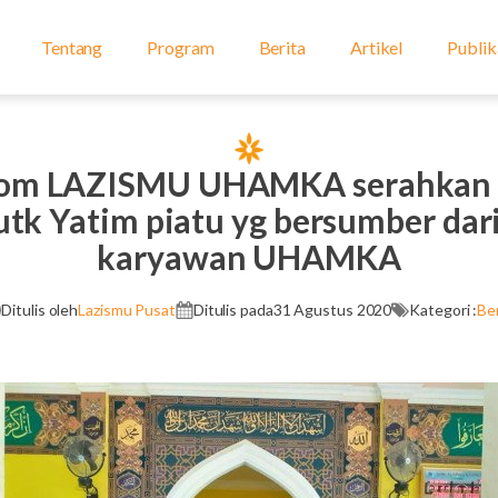
Tentang
Program
Berita
Artikel
Publik
om LAZISMU UHAMKA serahkan 
utk Yatim piatu yg bersumber dar
karyawan UHAMKA
Ditulis oleh
Lazismu Pusat
Ditulis pada
31 Agustus 2020
Kategori :
Ber