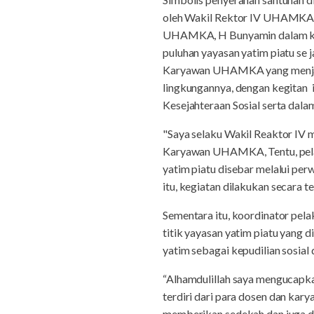
oleh Wakil Rektor IV UHAMKA 
UHAMKA, H Bunyamin dalam kese
puluhan yayasan yatim piatu se
Karyawan UHAMKA yang menjadi r
lingkungannya, dengan kegitan
Kesejahteraan Sosial serta dal
"Saya selaku Wakil Reaktor IV 
Karyawan UHAMKA, Tentu, pelak
yatim piatu disebar melalui pe
itu, kegiatan dilakukan secara
Sementara itu, koordinator pel
titik yayasan yatim piatu yang 
yatim sebagai kepudilian sosia
“Alhamdulillah saya mengucapk
terdiri dari para dosen dan kar
memberikan sedekah dan juga d