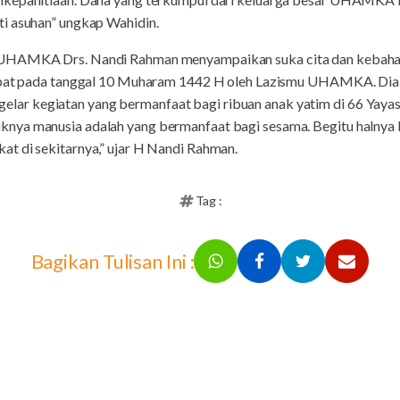
i asuhan” ungkap Wahidin.
 UHAMKA Drs. Nandi Rahman menyampaikan suka cita dan kebahag
epat pada tanggal 10 Muharam 1442 H oleh Lazismu UHAMKA. Dia p
r kegiatan yang bermanfaat bagi ribuan anak yatim di 66 Yayasa
nya manusia adalah yang bermanfaat bagi sesama. Begitu halny
t di sekitarnya,” ujar H Nandi Rahman.
Tag :
Bagikan Tulisan Ini :