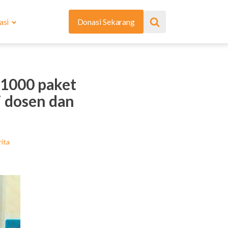
asi
Donasi Sekarang
1000 paket
i dosen dan
ita