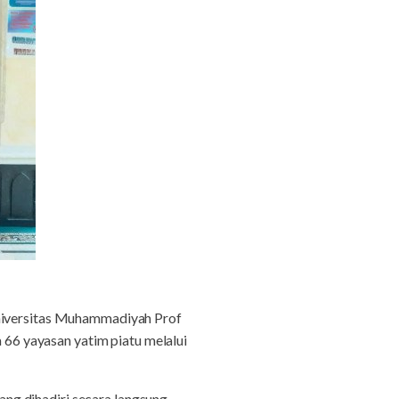
iversitas Muhammadiyah Prof
6 yayasan yatim piatu melalui
ng dihadiri secara langsung