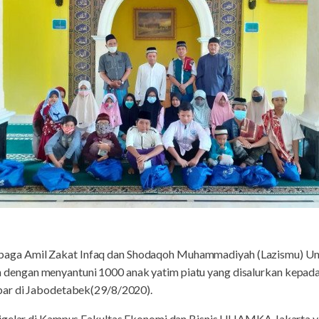
ga Amil Zakat Infaq dan Shodaqoh Muhammadiyah (Lazismu) Un
gan menyantuni 1000 anak yatim piatu yang disalurkan kepada 6
bar di Jabodetabek(29/8/2020).
igelar di Kampus Fakultas Ekonomi dan Bisnis UHAMKA Jakarta ya