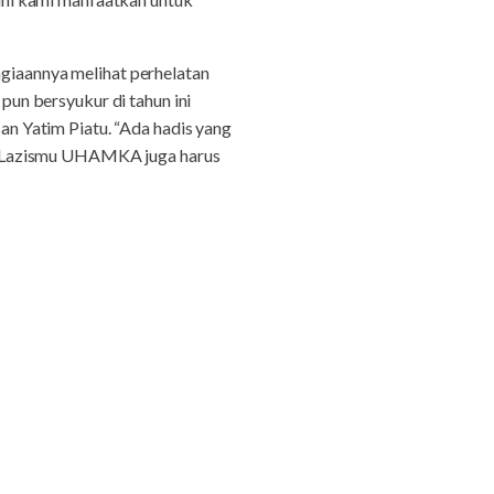
iaannya melihat perhelatan
un bersyukur di tahun ini
n Yatim Piatu. “Ada hadis yang
a Lazismu UHAMKA juga harus