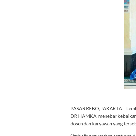
PASAR REBO, JAKARTA – Lemba
DR HAMKA menebar kebaikan den
dosen dan karyawan yang terse
Simbolis penyerahan santunan d