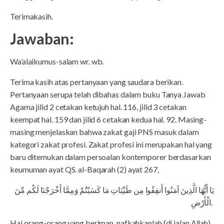
Terimakasih.
Jawaban:
Wa’alaikumus-salam wr. wb.
Terima kasih atas pertanyaan yang saudara berikan.
Pertanyaan serupa telah dibahas dalam buku Tanya Jawab
Agama jilid 2 cetakan ketujuh hal. 116, jilid 3 cetakan
keempat hal. 159 dan jilid 6 cetakan kedua hal. 92. Masing-
masing menjelaskan bahwa zakat gaji PNS masuk dalam
kategori zakat profesi. Zakat profesi ini merupakan hal yang
baru ditemukan dalam persoalan kontemporer berdasarkan
keumuman ayat QS. al-Baqarah (2) ayat 267,
يَا أَيُّهَا الَّذِينَ آمَنُوا أَنفِقُوا مِن طَيِّبَاتِ مَا كَسَبْتُمْ وَمِمَّا أَخْرَجْنَا لَكُم مِّنَ
الْأَرْضِ.
Hai orang-orang yang beriman, nafkahkanlah (di jalan Allah)