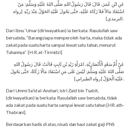
عَنِ ابْنِ عُمَرَ، قَالَ: قَالَ رَسُولُ اللهِ صَلَّى اللهُ عَلَيْهِ وَسَلَّمَ: مَنْ
اسْتَفَادَ مَالاً فَلاَ زَكَاةَ عَلَيْهِ، حَتَّى يَحُولَ عَلَيْهِ الحَوْلُ عِنْدَ رَبِّهِ [رواه
الترمذي].
Dari Ibnu ‘Umar (diriwayatkan) ia berkata: Rasulullah saw
bersabda, “Barangsiapa memperoleh harta, maka tidak ada
zakat pada suatu harta sampai lewat satu tahun, menurut
Tuhannya” [H.R. at-Tirmidzi]
عَنْ أُمِّ سَعْدٍ الْأَنْصَارِيَّةِ، امْرَأَةِ زَيْدِ بْنِ ثَابِتٍ قَالَتْ: قَالَ رَسُولُ اللهِ
صَلَّى اللهُ عَلَيْهِ وَسَلَّمَ: لَيْسَ عَلَى مَنِ اسْتَفَادَ مَالًا زَكَاةٌ، حَتَّى يَحُولَ
عَلَيْهِ الْحَوْلُ [رواه الطبراني].
Dari Ummi Sa’id al-Anshari, istri Zaid bin Tsabit,
(diriwayatkan) ia berkata: Rasulallah saw bersabda, tidak
ada zakat pada suatu harta sampai lewat satu tahun [HR. ath-
Thabrani].
Berdasarkan hadis di atas, nisab dan haul zakat gaji PNS