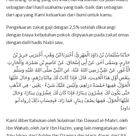
sebagian dari hasil usahamu yang baik-baik dan sebagian
dari apa yang Kami keluarkan dari bumi untuk kamu.
Pengeluaran zakat gaji dengan 2,5% setelah dikurangi
dengan biaya kebutuhan pokok diqiyaskan pada zakat emas
dengan dalil hadis Nabi saw,
حَدَّثَنَا سُلَيْمَانُ بْنُ دَاوُدَ الْمَهْرِيُّ، أَخْبَرَنَا ابْنُ وَهْبٍ، أَخْبَرَنِي جَرِيرُ بْنُ
حَازِمٍ، وَسَمَّى آخَرَ، عَنْ أَبِي إِسْحَاقَ، عَنْ عَاصِمِ بْنِ ضَمْرَةَ، وَالْحَارِثِ
الْأَعْوَرِ، عَنْ عَلِيٍّ رَضِيَ اللهُ عَنْهُ، عَنِ النَّبِيِّ صَلَّى اللهُ عَلَيْهِ وَسَلَّمَ
بِبَعْضِ أَوَّلِ هَذَا الْحَدِيثِ، قَالَ: فَإِذَا كَانَتْ لَكَ مِائَتَا دِرْهَمٍ، وَحَالَ عَلَيْهَا
الْحَوْلُ، فَفِيهَا خَمْسَةُ دَرَاهِمَ، وَلَيْسَ عَلَيْكَ شَيْءٌ - يَعْنِي - فِي الذَّهَبِ
حَتَّى يَكُونَ لَكَ عِشْرُونَ دِينَارًا، فَإِذَا كَانَ لَكَ عِشْرُونَ دِينَارًا، وَحَالَ
عَلَيْهَا الْحَوْلُ، فَفِيهَا نِصْفُ دِينَارٍ، فَمَا زَادَ، فَبِحِسَابِ ذَلِكَ [رواه أبو
داود]
Kami diberitahukan oleh Sulaiman Ibn Dawud al-Mahri, oleh
Ibn Wahab, oleh Jarir Ibn Hazim, yang lain mengatakan dari
Abu Ishaq, dari ‘Ashim Ibn Dzamra dan Haris A’war, dari ‘Ali