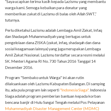
“Saya ucapkan terima kasih kepada Lazismu yang membantu
warga kami. Semoga kebaikan para donatur yang
memberikan zakat di Lazismu di balas oleh Allah SWT,”
tuturnya.
Perlu diketahui Lazismu adalah Lembaga Amil Zakat, Infaq
dan Shadaqah Muhammadiyah yang bertugas untuk
pengelolaan dana ZISKA (zakat, infaq, shadaqah dan dana
sosial keagamaan lainnya) yang juga merupakan Lembaga
Amil Zakat Nasional. Lazismu terdaftar secara resmi melalui
SK. Menteri Agama RI No. 730 Tahun 2016 Tanggal 14
Desember 2016.
Program "Sembako untuk Warga" ini akan rutin
dilaksankaan oleh Lazismu Kabupaten Balangan. Di samping
itu, ada pula program lain seperti
"Indonesia Siaga".
Indonesia
Siaga adalah program pemberian bantuan kepada korban
bencana banjir di Hulu Sungai Tengah melalui Pos Pelayanan
Muhammadiyah Disaster Management Center (MDMC)