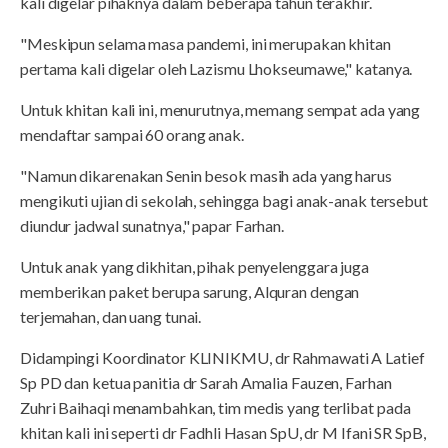
kali digelar pihaknya dalam beberapa tahun terakhir.
"Meskipun selama masa pandemi, ini merupakan khitan
pertama kali digelar oleh Lazismu Lhokseumawe," katanya.
Untuk khitan kali ini, menurutnya, memang sempat ada yang
mendaftar sampai 60 orang anak.
"Namun dikarenakan Senin besok masih ada yang harus
mengikuti ujian di sekolah, sehingga bagi anak-anak tersebut
diundur jadwal sunatnya," papar Farhan.
Untuk anak yang dikhitan, pihak penyelenggara juga
memberikan paket berupa sarung, Alquran dengan
terjemahan, dan uang tunai.
Didampingi Koordinator KLINIKMU, dr Rahmawati A Latief
Sp PD dan ketua panitia dr Sarah Amalia Fauzen, Farhan
Zuhri Baihaqi menambahkan, tim medis yang terlibat pada
khitan kali ini seperti dr Fadhli Hasan SpU, dr M Ifani SR SpB,