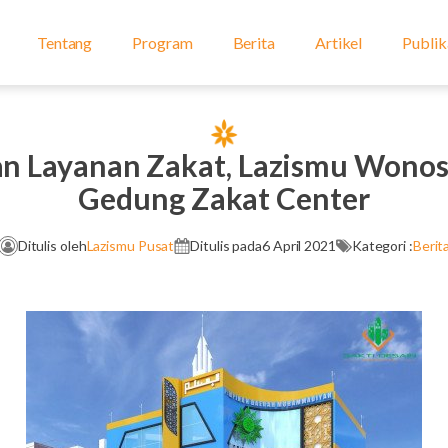
Tentang
Program
Berita
Artikel
Publik
n Layanan Zakat, Lazismu Wono
Gedung Zakat Center
Ditulis oleh
Lazismu Pusat
Ditulis pada
6 April 2021
Kategori :
Berit