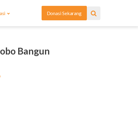
asi
Donasi Sekarang
sobo Bangun
a