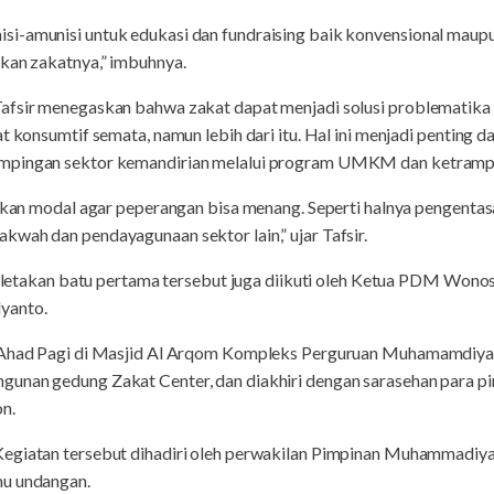
i-amunisi untuk edukasi dan fundraising baik konvensional maupu
rkan zakatnya,” imbuhnya.
afsir menegaskan bahwa zakat dapat menjadi solusi problematika
at konsumtif semata, namun lebih dari itu. Hal ini menjadi penting
mpingan sektor kemandirian melalui program UMKM dan ketrampila
dikan modal agar peperangan bisa menang. Seperti halnya pengentas
wah dan pendayagunaan sektor lain,” ujar Tafsir.
, peletakan batu pertama tersebut juga diikuti oleh Ketua PDM 
yanto.
n Ahad Pagi di Masjid Al Arqom Kompleks Perguruan Muhamamdiya
gunan gedung Zakat Center, dan diakhiri dengan sarasehan para
on.
Kegiatan tersebut dihadiri oleh perwakilan Pimpinan Muhammadiy
mu undangan.