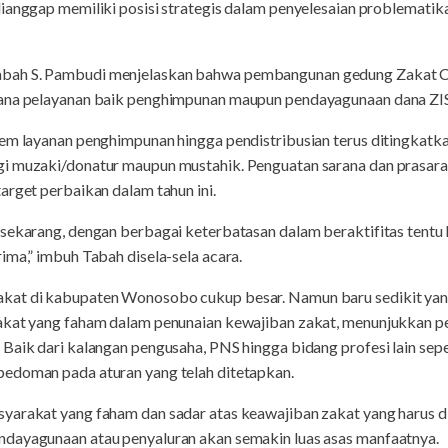
ianggap memiliki posisi strategis dalam penyelesaian problematika
ah S. Pambudi menjelaskan bahwa pembangunan gedung Zakat C
rana pelayanan baik penghimpunan maupun pendayagunaan dana ZI
tem layanan penghimpunan hingga pendistribusian terus ditingkat
i muzaki/donatur maupun mustahik. Penguatan sarana dan prasara
arget perbaikan dalam tahun ini.
 sekarang, dengan berbagai keterbatasan dalam beraktifitas tentu
ima,” imbuh Tabah disela-sela acara.
kat di kabupaten Wonosobo cukup besar. Namun baru sedikit ya
akat yang faham dalam penunaian kewajiban zakat, menunjukkan p
Baik dari kalangan pengusaha, PNS hingga bidang profesi lain sepe
edoman pada aturan yang telah ditetapkan.
yarakat yang faham dan sadar atas keawajiban zakat yang harus 
ndayagunaan atau penyaluran akan semakin luas asas manfaatnya.