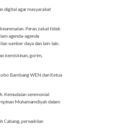
n digital agar masyarakat
 keummatan. Peran zakat tidak
 dalam agenda-agenda
n sumber daya dan lain-lain.
an kemiskinan, gorim,
Wonosobo Bambang WEN dan Ketua
h. Kemudaian seremonial
 pimpinan Muhamamdiyah dalam
ah Cabang, perwakilan