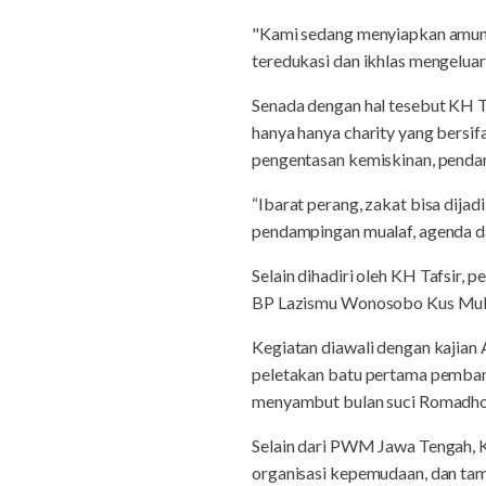
"Kami sedang menyiapkan amunis
teredukasi dan ikhlas mengelua
Senada dengan hal tesebut KH T
hanya hanya charity yang bersif
pengentasan kemiskinan, penda
“Ibarat perang, zakat bisa dija
pendampingan mualaf, agenda dak
Selain dihadiri oleh KH Tafsir
BP Lazismu Wonosobo Kus Mul
Kegiatan diawali dengan kajia
peletakan batu pertama pemban
menyambut bulan suci Romadh
Selain dari PWM Jawa Tengah, 
organisasi kepemudaan, dan ta