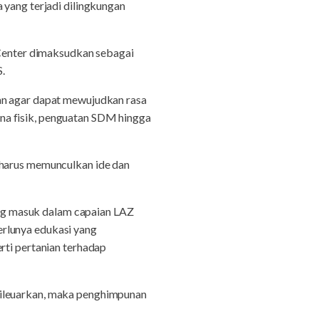
 yang terjadi dilingkungan
enter dimaksudkan sebagai
S.
kan agar dapat mewujudkan rasa
na fisik, penguatan SDM hingga
 harus memunculkan ide dan
ng masuk dalam capaian LAZ
erlunya edukasi yang
rti pertanian terhadap
dileuarkan, maka penghimpunan