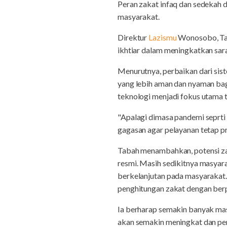
Peran zakat infaq dan sedekah d
masyarakat.
Direktur
Lazismu
Wonosobo, Tab
ikhtiar dalam meningkatkan sa
Menurutnya, perbaikan dari sis
yang lebih aman dan nyaman bag
teknologi menjadi fokus utama t
"Apalagi dimasa pandemi seprti
gagasan agar pelayanan tetap pr
Tabah menambahkan, potensi za
resmi. Masih sedikitnya masyar
berkelanjutan pada masyarakat. 
penghitungan zakat dengan berp
Ia berharap semakin banyak mas
akan semakin meningkat dan pe