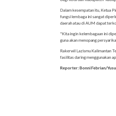
Dalam kesempatan itu, Ketua P
fungsi lembaga ini sangat diper
daerah atau di AUM dapat terko
"Kita ingin kelembagaan ini di
guna akan menopang persyarikat
Rakerwil Lazismu Kalimantan Te
fasilitas daring menggunakan ap
Reporter: Bonni Febrian/Yusu