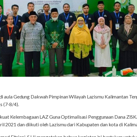
di aula Gedung Dakwah Pimpinan Wilayah Lazismu Kalimantan Ten
s (7-8/4).
kuat Kelembagaan LAZ Guna Optimalisasi Penggunaan Dana ZISKA
ril 2021 dan diikuti oleh Lazismu dari Kabupaten dan kota di Kali
mad Fitriani, S.HI mengatakan bahwa kegiatan ini bertujuan untu