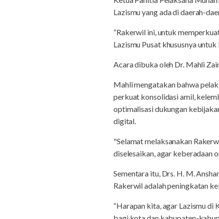
Lazismu yang ada di daerah-da
“Rakerwil ini, untuk memperku
Lazismu Pusat khususnya untuk 
Acara dibuka oleh Dr. Mahli Za
Mahli mengatakan bahwa pelaksan
perkuat konsolidasi amil, kelem
optimalisasi dukungan kebij
digital.
"Selamat melaksanakan Rakerwil
diselesaikan, agar keberadaan or
Sementara itu, Drs. H. M. Ansha
Rakerwil adalah peningkatan kel
“Harapan kita, agar Lazismu di
bagi kota dan kabupaten-kabupa