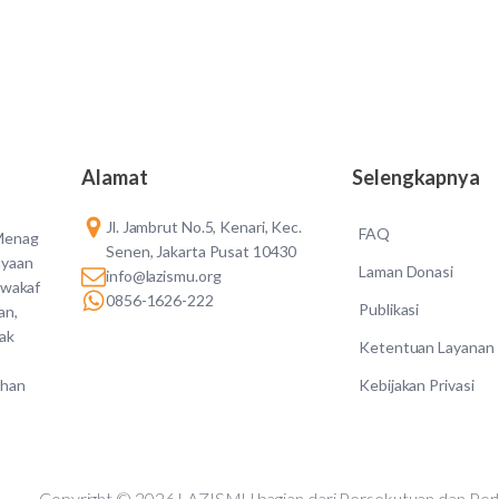
Alamat
Selengkapnya
Jl. Jambrut No.5, Kenari, Kec.
FAQ
 Menag
Senen, Jakarta Pusat 10430
ayaan
Laman Donasi
info@lazismu.org
 wakaf
0856-1626-222
Publikasi
an,
dak
Ketentuan Layanan
Kebijakan Privasi
ahan
Copyright © 2026 LAZISMU bagian dari Persekutuan d