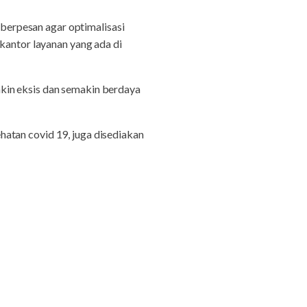
erpesan agar optimalisasi
kantor layanan yang ada di
kin eksis dan semakin berdaya
atan covid 19, juga disediakan