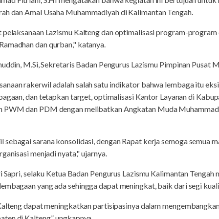
erah dan Amal Usaha Muhammadiyah di Kalimantan Tengah.
at pelaksanaan Lazismu Kalteng dan optimalisasi program-progra
Ramadhan dan qurban," katanya.
inuddin, M.Si, Sekretaris Badan Pengurus Lazismu Pimpinan Pusat
aan rakerwil adalah salah satu indikator bahwa lembaga itu eksis
bagaan, dan tetapkan target, optimalisasi Kantor Layanan di Kabup
akan PWM dan PDM dengan melibatkan Angkatan Muda Muhammadi
 sebagai sarana konsolidasi, dengan Rapat kerja semoga semua m
ganisasi menjadi nyata," ujarnya.
ri Sapri, selaku Ketua Badan Pengurus Lazismu Kalimantan Tengah 
embagaan yang ada sehingga dapat meningkat, baik dari segi kuali
 Kalteng dapat meningkatkan partisipasinya dalam mengembangkan
ten di Kalteng,” ungkapnya.