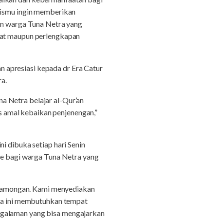
azismu ingin memberikan
gin warga Tuna Netra yang
mpat maupun perlengkapan
 apresiasi kepada dr Era Catur
ra.
a Netra belajar al-Qur’an
 amal kebaikan penjenengan,”
i dibuka setiap hari Senin
lle bagi warga Tuna Netra yang
di Lamongan. Kami menyediakan
tra ini membutuhkan tempat
ngalaman yang bisa mengajarkan