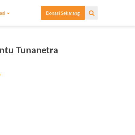
asi
Donasi Sekarang
ntu Tunanetra
a