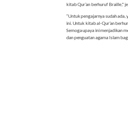
kitab Qur’an berhuruf Braille," je
“Untuk pengajarnya sudah ada, y
ini. Untuk kitab al-Qur’an berh
Semoga upaya ini menjadikan m
dan penguatan agama Islam bagi