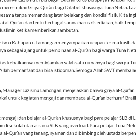
ita meresmikan Griya Qur’an bagi Difabel khususnya Tuna Netra. L
sesama tanpa memandang latar belakang dan kondisi fisik. Kita in
i al-Qur’an dan tentu berbagai sarana harus disediakan, baik te
 Muslimin ketika memberikan sambutan.
azismu Kabupaten Lamongan menyampaikan ucapan terima kasih dan
ya sebagai ajang untuk pembinaan al-Qur’an bagi warga Tuna Net
atas kebaikannya meminjamkan salah satu rumahnya bagi warga Tun
Allah bermanfaat dan bisa istiqomah. Semoga Allah SWT membalas
ah, Manager Lazismu Lamongan, menjelaskan bahwa griya al-Qur’an in
pakai untuk kegiatan mengaji dan membaca al-Qur’an berhuruf Brai
t mengaji dan belajar al-Qur’an khususnya bagi para pelajar SLB 
gan di sekolah dan asrama SLB yang overload. Para pelajar Tuna Ne
a al-Qur’an yang tenang, nyaman dan dibimbing oleh ustadz berpe