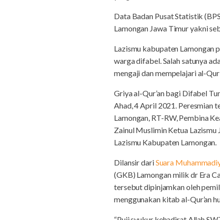
Data Badan Pusat Statistik (BP
Lamongan Jawa Timur yakni seb
Lazismu kabupaten Lamongan pa
warga difabel. Salah satunya ad
mengaji dan mempelajari al-Qur’
Griya al-Qur’an bagi Difabel T
Ahad, 4 April 2021. Peresmian 
Lamongan, RT-RW, Pembina Keag
Zainul Muslimin Ketua Lazismu J
Lazismu Kabupaten Lamongan.
Dilansir dari
Suara Muhammadi
(GKB) Lamongan milik dr Era Ca
tersebut dipinjamkan oleh pemi
menggunakan kitab al-Qur’an hur
“Puji syukur kehadirat Allah S