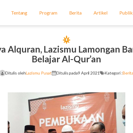
Tentang
Program
Berita
Artikel
Publik
ya Alquran, Lazismu Lamongan Ba
Belajar Al-Qur’an
Ditulis oleh
Lazismu Pusat
Ditulis pada
9 April 2021
Kategori :
Berit