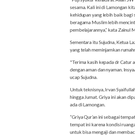
sesama. Kali ini di Lamongan k
kehidupan yang lebih baik bagi 
beragama Muslim lebih mencinta
pembelajarannya,” kata Zainul
Sementara itu Sujudna, Ketua L
yang telah meminjamkan rumahn
"Terima kasih kepada dr Catur 
dengan aman dan nyaman. Insya
ucap Sujudna.
Untuk teknisnya, Irvan Syaifull
hingga Jumat. Griya ini akan di
ada di Lamongan.
“Griya Qur’an ini sebagai tempa
tempat ini karena kondisi ruan
untuk bisa mengaji dan membac