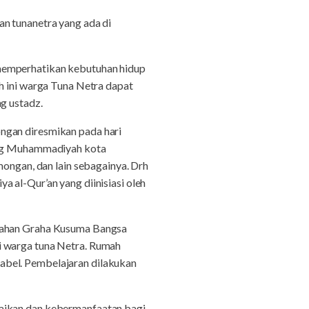
an tunanetra yang ada di
 memperhatikan kebutuhan hidup
h ini warga Tuna Netra dapat
g ustadz.
ngan diresmikan pada hari
bang Muhammadiyah kota
ngan, dan lain sebagainya. Drh
 al-Qur’an yang diinisiasi oleh
umahan Graha Kusuma Bangsa
i warga tuna Netra. Rumah
abel. Pembelajaran dilakukan
baikan dan kebermanfaatan bagi