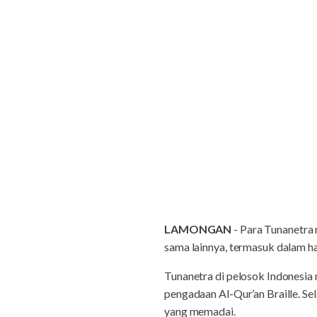
LAMONGAN
- Para Tunanetra 
sama lainnya, termasuk dalam h
Tunanetra di pelosok Indonesia 
pengadaan Al-Qur’an Braille. Se
yang memadai.