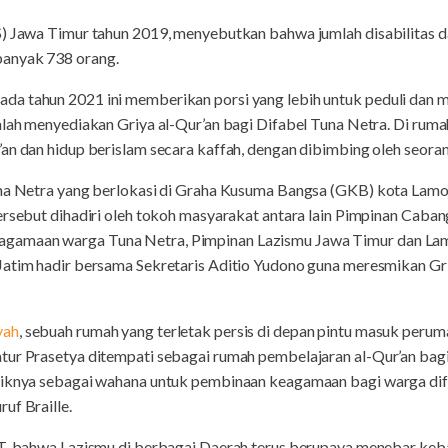
S) Jawa Timur tahun 2019, menyebutkan bahwa jumlah disabilitas d
anyak 738 orang.
da tahun 2021 ini memberikan porsi yang lebih untuk peduli dan
alah menyediakan Griya al-Qur’an bagi Difabel Tuna Netra. Di ruma
an dan hidup berislam secara kaffah, dengan dibimbing oleh seoran
una Netra yang berlokasi di Graha Kusuma Bangsa (GKB) kota Lamo
tersebut dihadiri oleh tokoh masyarakat antara lain Pimpinan Ca
amaan warga Tuna Netra, Pimpinan Lazismu Jawa Timur dan Lamo
atim hadir bersama Sekretaris Aditio Yudono guna meresmikan Griya
yah
, sebuah rumah yang terletak persis di depan pintu masuk per
tur Prasetya ditempati sebagai rumah pembelajaran al-Qur’an bag
liknya sebagai wahana untuk pembinaan keagamaan bagi warga dif
uf Braille.
WT, bahwa Lazismu di berbagai Daerah terus berupaya menebar ke