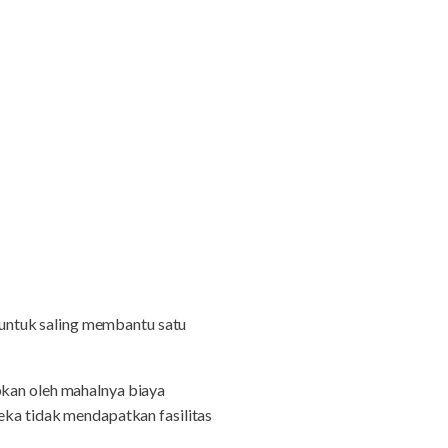
 untuk saling membantu satu
bkan oleh mahalnya biaya
eka tidak mendapatkan fasilitas