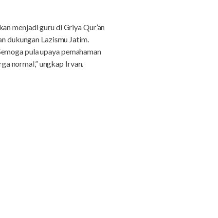
kan menjadi guru di Griya Qur’an
gan dukungan Lazismu Jatim.
. Semoga pula upaya pemahaman
a normal,” ungkap Irvan.