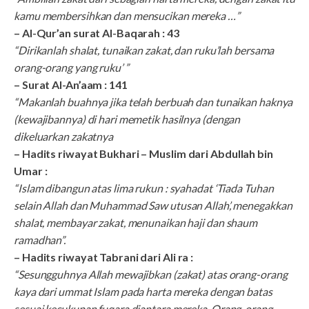
kamu membersihkan dan mensucikan mereka …”
– Al-Qur’an surat Al-Baqarah : 43
“Dirikanlah shalat, tunaikan zakat, dan ruku’lah bersama
orang-orang yang ruku’ ”
– Surat Al-An’aam : 141
“Makanlah buahnya jika telah berbuah dan tunaikan haknya
(kewajibannya) di hari memetik hasilnya (dengan
dikeluarkan zakatnya
– Hadits riwayat Bukhari – Muslim dari Abdullah bin
Umar :
“Islam dibangun atas lima rukun : syahadat ‘Tiada Tuhan
selain Allah dan Muhammad Saw utusan Allah’, menegakkan
shalat, membayar zakat, menunaikan haji dan shaum
ramadhan”.
– Hadits riwayat Tabrani dari Ali ra :
“Sesungguhnya Allah mewajibkan (zakat) atas orang-orang
kaya dari ummat Islam pada harta mereka dengan batas
sesuai kecukupan fuqara diantara mereka. Orang-orang