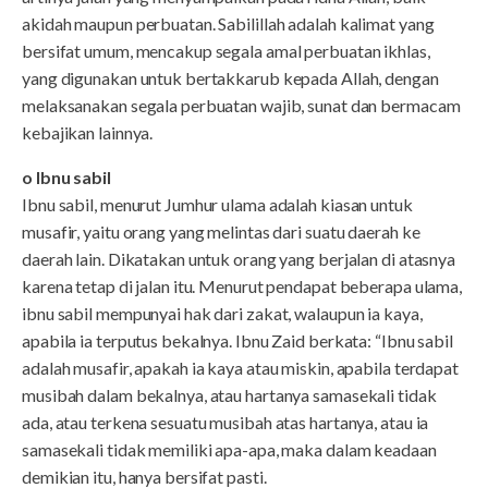
akidah maupun perbuatan. Sabilillah adalah kalimat yang
bersifat umum, mencakup segala amal perbuatan ikhlas,
yang digunakan untuk bertakkarub kepada Allah, dengan
melaksanakan segala perbuatan wajib, sunat dan bermacam
kebajikan lainnya.
o Ibnu sabil
Ibnu sabil, menurut Jumhur ulama adalah kiasan untuk
musafir, yaitu orang yang melintas dari suatu daerah ke
daerah lain. Dikatakan untuk orang yang berjalan di atasnya
karena tetap di jalan itu. Menurut pendapat beberapa ulama,
ibnu sabil mempunyai hak dari zakat, walaupun ia kaya,
apabila ia terputus bekalnya. Ibnu Zaid berkata: “Ibnu sabil
adalah musafir, apakah ia kaya atau miskin, apabila terdapat
musibah dalam bekalnya, atau hartanya samasekali tidak
ada, atau terkena sesuatu musibah atas hartanya, atau ia
samasekali tidak memiliki apa-apa, maka dalam keadaan
demikian itu, hanya bersifat pasti.