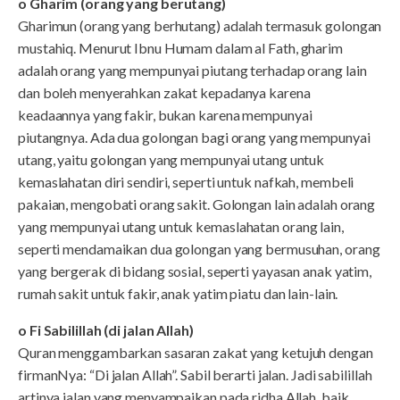
o Gharim (orang yang berutang)
Gharimun (orang yang berhutang) adalah termasuk golongan
mustahiq. Menurut Ibnu Humam dalam al Fath, gharim
adalah orang yang mempunyai piutang terhadap orang lain
dan boleh menyerahkan zakat kepadanya karena
keadaannya yang fakir, bukan karena mempunyai
piutangnya. Ada dua golongan bagi orang yang mempunyai
utang, yaitu golongan yang mempunyai utang untuk
kemaslahatan diri sendiri, seperti untuk nafkah, membeli
pakaian, mengobati orang sakit. Golongan lain adalah orang
yang mempunyai utang untuk kemaslahatan orang lain,
seperti mendamaikan dua golongan yang bermusuhan, orang
yang bergerak di bidang sosial, seperti yayasan anak yatim,
rumah sakit untuk fakir, anak yatim piatu dan lain-lain.
o Fi Sabilillah (di jalan Allah)
Quran menggambarkan sasaran zakat yang ketujuh dengan
firmanNya: “Di jalan Allah”. Sabil berarti jalan. Jadi sabilillah
artinya jalan yang menyampaikan pada ridha Allah, baik