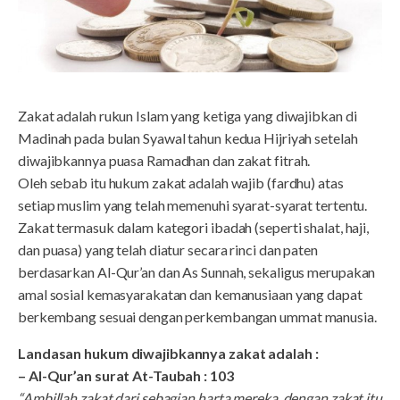
Zakat adalah rukun Islam yang ketiga yang diwajibkan di
Madinah pada bulan Syawal tahun kedua Hijriyah setelah
diwajibkannya puasa Ramadhan dan zakat fitrah.
Oleh sebab itu hukum zakat adalah wajib (fardhu) atas
setiap muslim yang telah memenuhi syarat-syarat tertentu.
Zakat termasuk dalam kategori ibadah (seperti shalat, haji,
dan puasa) yang telah diatur secara rinci dan paten
berdasarkan Al-Qur’an dan As Sunnah, sekaligus merupakan
amal sosial kemasyarakatan dan kemanusiaan yang dapat
berkembang sesuai dengan perkembangan ummat manusia.
Landasan hukum diwajibkannya zakat adalah :
– Al-Qur’an surat At-Taubah : 103
“Ambillah zakat dari sebagian harta mereka, dengan zakat itu