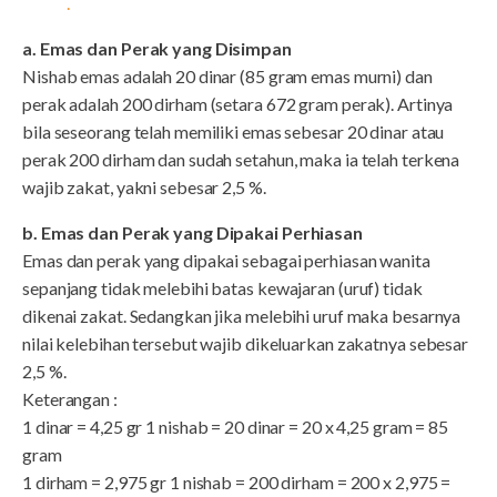
.
a. Emas dan Perak yang Disimpan
Nishab emas adalah 20 dinar (85 gram emas murni) dan
perak adalah 200 dirham (setara 672 gram perak). Artinya
bila seseorang telah memiliki emas sebesar 20 dinar atau
perak 200 dirham dan sudah setahun, maka ia telah terkena
wajib zakat, yakni sebesar 2,5 %.
b. Emas dan Perak yang Dipakai Perhiasan
Emas dan perak yang dipakai sebagai perhiasan wanita
sepanjang tidak melebihi batas kewajaran (uruf) tidak
dikenai zakat. Sedangkan jika melebihi uruf maka besarnya
nilai kelebihan tersebut wajib dikeluarkan zakatnya sebesar
2,5 %.
Keterangan :
1 dinar = 4,25 gr 1 nishab = 20 dinar = 20 x 4,25 gram = 85
gram
1 dirham = 2,975 gr 1 nishab = 200 dirham = 200 x 2,975 =