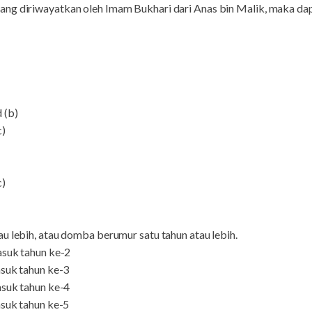
ng diriwayatkan oleh Imam Bukhari dari Anas bin Malik, maka dap
 (b)
c)
c)
u lebih, atau domba berumur satu tahun atau lebih.
asuk tahun ke-2
asuk tahun ke-3
asuk tahun ke-4
asuk tahun ke-5