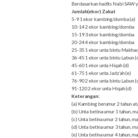
Berdasarkan hadits Nabi SAW ya
Jumlah(ekor) Zakat
5-9 1 ekor kambing/domba (a)
10-14 2 ekor kambing/domba
15-19 3 ekor kambing/domba
20-24 4 ekor kambing/domba
25-35 1 ekor unta bintu Makhad
36-45 1 ekor unta bintu Labun (
45-60 1 ekor unta Hiqah (d)
61-75 1 ekor unta Jadz’ah (e)
76-90 2 ekor unta bintu Labun (
91-120 2 ekor unta Hiqah (d)
Keterangan:
(a) Kambing berumur 2 tahun ata
(b) Unta betina umur 1 tahun, m
(c) Unta betina umur 2 tahun, m
(d) Unta betina umur 3 tahun, m
(e) Unta betina umur 4 tahun, m