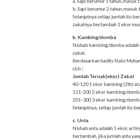
a. Sapi berumur 1 tahun, masuk 
b. Sapi berumur 2 tahun, masuk 
Selanjutnya setiap jumlah itu be
zakatnya bertambah 1 ekor mus
b. Kambing/domba
Nishab kambing/domba adalah 40
zakat.
Berdasarkan hadits Nabi Muham
sbb :
Jumlah Ternak(ekor) Zakat
40-120 1 ekor kambing (2th) at
121-200 2 ekor kambing/domb
201-300 3 ekor kambing/domb
Selanjutnya, setiap jumlah itu
c. Unta
Nishab unta adalah 5 ekor, artin
bertambah, jika jumlah unta yan