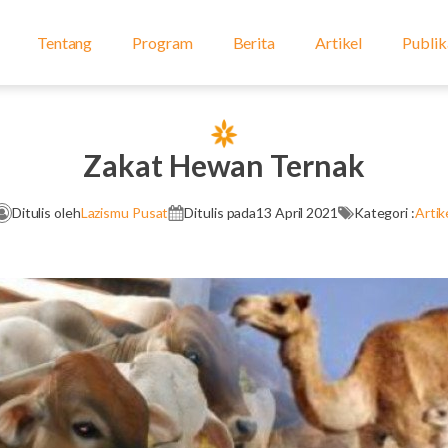
Tentang
Program
Berita
Artikel
Publik
Zakat Hewan Ternak
Ditulis oleh
Lazismu Pusat
Ditulis pada
13 April 2021
Kategori :
Artik