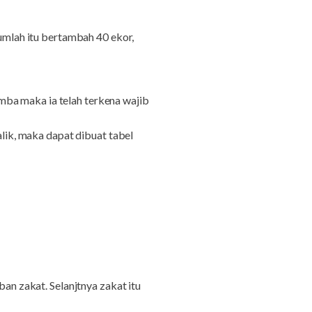
jumlah itu bertambah 40 ekor,
mba maka ia telah terkena wajib
ik, maka dapat dibuat tabel
ban zakat. Selanjtnya zakat itu