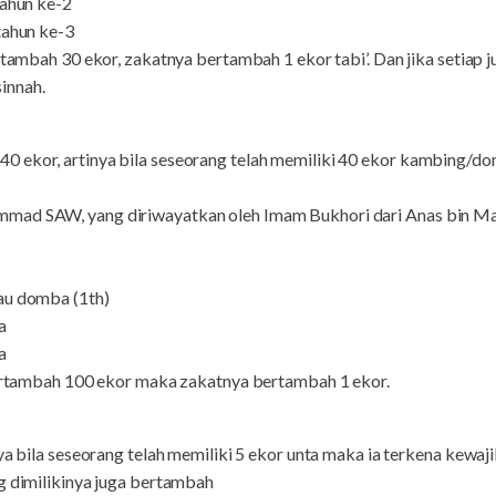
tahun ke-2
tahun ke-3
rtambah 30 ekor, zakatnya bertambah 1 ekor tabi’. Dan jika setiap 
innah.
 ekor, artinya bila seseorang telah memiliki 40 ekor kambing/do
mad SAW, yang diriwayatkan oleh Imam Bukhori dari Anas bin Mal
au domba (1th)
a
a
 bertambah 100 ekor maka zakatnya bertambah 1 ekor.
ya bila seseorang telah memiliki 5 ekor unta maka ia terkena kewaji
g dimilikinya juga bertambah