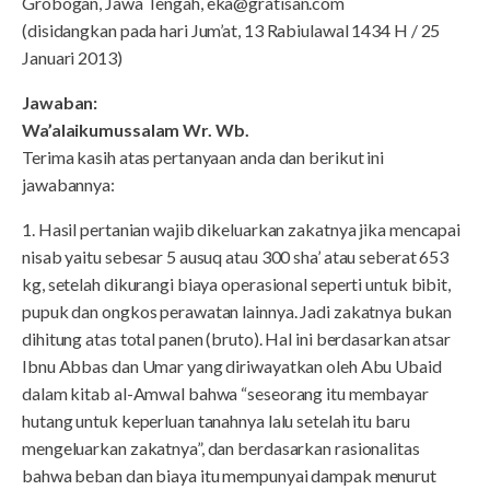
Grobogan, Jawa Tengah, eka@gratisan.com
(disidangkan pada hari Jum’at, 13 Rabiulawal 1434 H / 25
Januari 2013)
Jawaban:
Wa’alaikumussalam Wr. Wb.
Terima kasih atas pertanyaan anda dan berikut ini
jawabannya:
1. Hasil pertanian wajib dikeluarkan zakatnya jika mencapai
nisab yaitu sebesar 5 ausuq atau 300 sha’ atau seberat 653
kg, setelah dikurangi biaya operasional seperti untuk bibit,
pupuk dan ongkos perawatan lainnya. Jadi zakatnya bukan
dihitung atas total panen (bruto). Hal ini berdasarkan atsar
Ibnu Abbas dan Umar yang diriwayatkan oleh Abu Ubaid
dalam kitab al-Amwal bahwa “seseorang itu membayar
hutang untuk keperluan tanahnya lalu setelah itu baru
mengeluarkan zakatnya”, dan berdasarkan rasionalitas
bahwa beban dan biaya itu mempunyai dampak menurut