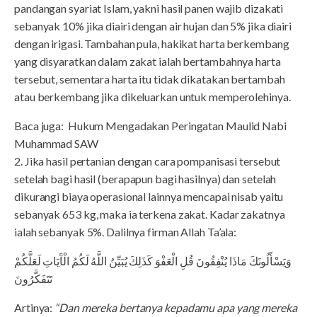
pandangan syariat Islam, yakni hasil panen wajib dizakati
sebanyak 10% jika diairi dengan air hujan dan 5% jika diairi
dengan irigasi. Tambahan pula, hakikat harta berkembang
yang disyaratkan dalam zakat ialah bertambahnya harta
tersebut, sementara harta itu tidak dikatakan bertambah
atau berkembang jika dikeluarkan untuk memperolehinya.
Baca juga: Hukum Mengadakan Peringatan Maulid Nabi
Muhammad SAW
2. Jika hasil pertanian dengan cara pompanisasi tersebut
setelah bagi hasil (berapapun bagi hasilnya) dan setelah
dikurangi biaya operasional lainnya mencapai nisab yaitu
sebanyak 653 kg, maka ia terkena zakat. Kadar zakatnya
ialah sebanyak 5%. Dalilnya firman Allah Ta’ala:
وَيَسْأَلُونَكَ مَاذَا يُنْفِقُونَ قُلِ الْعَفْوَ كَذَلِكَ يُبَيِّنُ اللَّهُ لَكُمُ الْآَيَاتِ لَعَلَّكُمْ
تَتَفَكَّرُونَ
Artinya:
“Dan mereka bertanya kepadamu apa yang mereka