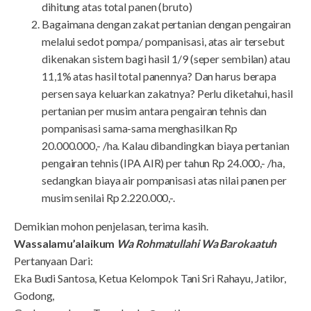
dihitung atas total panen (bruto)
Bagaimana dengan zakat pertanian dengan pengairan
melalui sedot pompa/ pompanisasi, atas air tersebut
dikenakan sistem bagi hasil 1/9 (seper sembilan) atau
11,1% atas hasil total panennya? Dan harus berapa
persen saya keluarkan zakatnya? Perlu diketahui, hasil
pertanian per musim antara pengairan tehnis dan
pompanisasi sama-sama menghasilkan Rp
20.000.000,- /ha. Kalau dibandingkan biaya pertanian
pengairan tehnis (IPA AIR) per tahun Rp 24.000,- /ha,
sedangkan biaya air pompanisasi atas nilai panen per
musim senilai Rp 2.220.000,-.
Demikian mohon penjelasan, terima kasih.
Wassalamu’alaikum
Wa Rohmatullahi Wa Barokaatuh
Pertanyaan Dari:
Eka Budi Santosa, Ketua Kelompok Tani Sri Rahayu, Jatilor,
Godong,