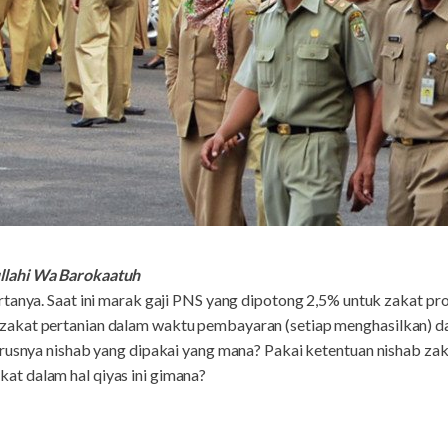
llahi Wa Barokaatuh
tanya. Saat ini marak gaji PNS yang dipotong 2,5% untuk zakat pro
akat pertanian dalam waktu pembayaran (setiap menghasilkan) d
arusnya nishab yang dipakai yang mana? Pakai ketentuan nishab za
t dalam hal qiyas ini gimana?