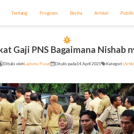
Tentang
Program
Berita
Artikel
Publik
kat Gaji PNS Bagaimana Nishab n
Ditulis oleh
Lazismu Pusat
Ditulis pada
14 April 2021
Kategori :
Artik