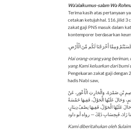
Wa’alaikumus-salam Wa Rohma
Terima kasih atas pertanyaan y
cetakan ketujuh hal. 116, jilid 
zakat gaji PNS masuk dalam kate
kontemporer berdasarkan keumu
ا كَسَبْتُمْ وَمِمَّا أَخْرَجْنَا لَكُم مِّنَ الْأَرْضِ
Hai orang-orang yang beriman, n
yang Kami keluarkan dari bumi 
Pengeluaran zakat gaji dengan 
hadis Nabi saw,
اصِمِ بْنِ ضَمْرَةَ، وَالْحَارِثِ الْأَعْوَرِ، عَنْ
هَمٍ، وَحَالَ عَلَيْهَا الْحَوْلُ، فَفِيهَا خَمْسَةُ
الَ عَلَيْهَا الْحَوْلُ، فَفِيهَا نِصْفُ دِينَارٍ
َا زَادَ، فَبِحِسَابِ ذَلِكَ — رواه أبو داود
Kami diberitahukan oleh Sulaim