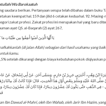
tullahi Wa Barokaatuh
ang saudara berikan. Pertanyaan serupa telah dibahas dalam buku T
3 cetakan keempat hal. 159 dan jilid 6 cetakan kedua hal. 92. Masi
gori zakat profesi. Zakat profesi ini merupakan hal yang baru di
man ayat QS. al-Baqarah (2) ayat 267,
يَا أَيُّهَا الَّذِينَ آمَنُوا أَنفِقُوا مِن طَيِّبَاتِ مَ.
afkahkanlah (di jalan Allah) sebagian dari hasil usahamu yang baik
untuk kamu.
2,5% setelah dikurangi dengan biaya kebutuhan pokok diqiyaskan p
، أَخْبَرَنَا ابْنُ وَهْبٍ، أَخْبَرَنِي جَرِيرُ بْنُ حَازِمٍ، وَسَمَّى آخَرَ، عَنْ أَبِي إِسْحَاقَ، عَنْ عَ
ِ صَلَّى اللهُ عَلَيْهِ وَسَلَّمَ بِبَعْضِ أَوَّلِ هَذَا الْحَدِيثِ، قَالَ: فَإِذَا كَانَتْ لَكَ مِائَتَا دِرْ
ي – فِي الذَّهَبِ حَتَّى يَكُونَ لَكَ عِشْرُونَ دِينَارًا، فَإِذَا كَانَ لَكَ عِشْرُونَ دِينَارًا، وَحَ
فَم
an Ibn Dawud al-Mahri, oleh Ibn Wahab, oleh Jarir Ibn Hazim, yan