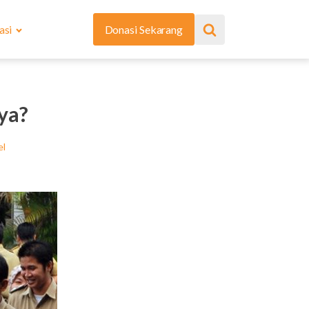
asi
Donasi Sekarang
ya?
el