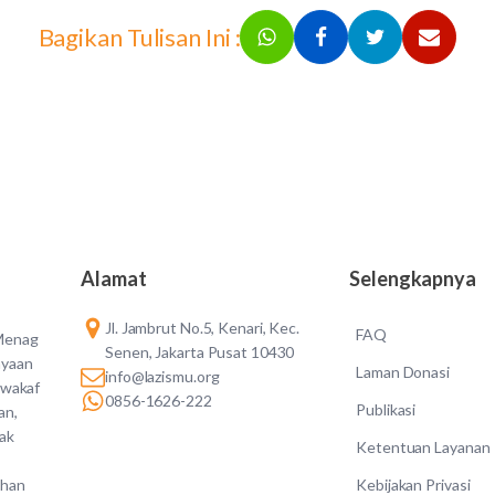
Bagikan Tulisan Ini :
Alamat
Selengkapnya
Jl. Jambrut No.5, Kenari, Kec.
FAQ
 Menag
Senen, Jakarta Pusat 10430
ayaan
Laman Donasi
info@lazismu.org
 wakaf
0856-1626-222
Publikasi
an,
dak
Ketentuan Layanan
Kebijakan Privasi
ahan