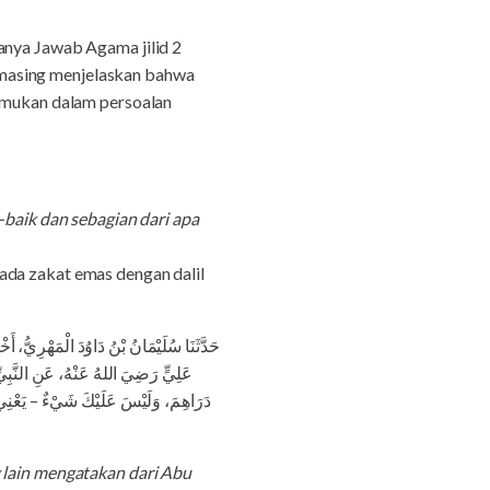
anya Jawab Agama jilid 2
ng-masing menjelaskan bahwa
temukan dalam persoalan
-baik dan sebagian dari apa
ada zakat emas dengan dalil
حَدَّثَنَا سُلَيْمَانُ بْنُ دَاوُدَ الْمَهْرِيُّ
عَلِيٍّ رَضِيَ اللهُ عَنْهُ، عَنِ النَّبِيّ
دَرَاهِمَ، وَلَيْسَ عَلَيْكَ شَيْءٌ – يَعْنِ،
g lain mengatakan dari Abu