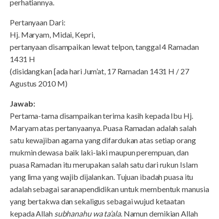
perhatiannya.
Pertanyaan Dari:
Hj. Maryam, Midai, Kepri,
pertanyaan disampaikan lewat telpon, tanggal 4 Ramadan
1431 H
(disidangkan [ada hari Jum’at, 17 Ramadan 1431 H / 27
Agustus 2010 M)
Jawab:
Pertama-tama disampaikan terima kasih kepada Ibu Hj.
Maryam atas pertanyaanya. Puasa Ramadan adalah salah
satu kewajiban agama yang difardukan atas setiap orang
mukmin dewasa baik laki-laki maupun perempuan, dan
puasa Ramadan itu merupakan salah satu dari rukun Islam
yang lima yang wajib dijalankan. Tujuan ibadah puasa itu
adalah sebagai saranapendidikan untuk membentuk manusia
yang bertakwa dan sekaligus sebagai wujud ketaatan
kepada Allah
subhanahu wa ta’ala
. Namun demikian Allah