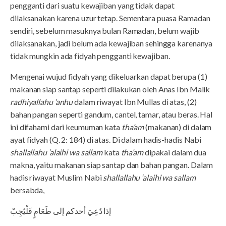
pengganti dari suatu kewajiban yang tidak dapat
dilaksanakan karena uzur tetap. Sementara puasa Ramadan
sendiri, sebelum masuknya bulan Ramadan, belum wajib
dilaksanakan, jadi belum ada kewajiban sehingga karenanya
tidak mungkin ada fidyah pengganti kewajiban.
Mengenai wujud fidyah yang dikeluarkan dapat berupa (1)
makanan siap santap seperti dilakukan oleh Anas Ibn Malik
radhiyallahu ‘anhu
dalam riwayat Ibn Mullas di atas, (2)
bahan pangan seperti gandum, cantel, tamar, atau beras. Hal
ini difahami dari keumuman kata
tha’am
(makanan) di dalam
ayat fidyah (Q. 2: 184) di atas. Di dalam hadis-hadis Nabi
shallallahu ‘alaihi wa sallam
kata
tha’am
dipakai dalam dua
makna, yaitu makanan siap santap dan bahan pangan. Dalam
hadis riwayat Muslim Nabi
shallallahu ‘alaihi wa sallam
bersabda,
إذا دُعِيَ أحدكم إلى طَعَامٍ فَلْيُجِبْ