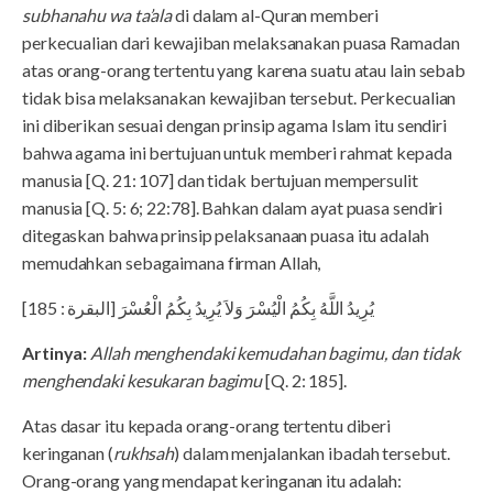
subhanahu wa ta’ala
di dalam al-Quran memberi
perkecualian dari kewajiban melaksanakan puasa Ramadan
atas orang-orang tertentu yang karena suatu atau lain sebab
tidak bisa melaksanakan kewajiban tersebut. Perkecualian
ini diberikan sesuai dengan prinsip agama Islam itu sendiri
bahwa agama ini bertujuan untuk memberi rahmat kepada
manusia [Q. 21: 107] dan tidak bertujuan mempersulit
manusia [Q. 5: 6; 22:78]. Bahkan dalam ayat puasa sendiri
ditegaskan bahwa prinsip pelaksanaan puasa itu adalah
memudahkan sebagaimana firman Allah,
يُرِيدُ اللَّهُ بِكُمُ الْيُسْرَ وَلاَ يُرِيدُ بِكُمُ الْعُسْرَ [البقرة : 185]
Artinya:
Allah menghendaki kemudahan bagimu, dan tidak
menghendaki kesukaran bagimu
[Q. 2: 185].
Atas dasar itu kepada orang-orang tertentu diberi
keringanan (
rukhsah
) dalam menjalankan ibadah tersebut.
Orang-orang yang mendapat keringanan itu adalah: