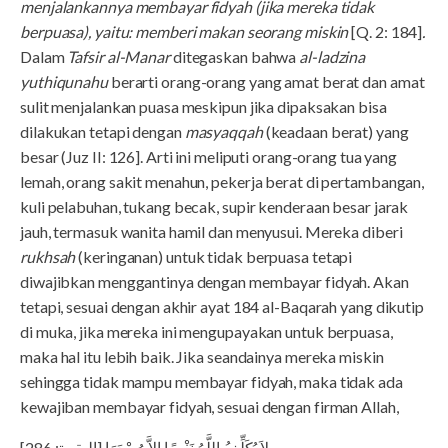
menjalankannya membayar fidyah (jika mereka tidak
berpuasa), yaitu: memberi makan seorang miskin
[Q. 2: 184]
.
Dalam
Tafsir al-Manar
ditegaskan bahwa
al-ladzina
yuthiqunahu
berarti orang-orang yang amat berat dan amat
sulit menjalankan puasa meskipun jika dipaksakan bisa
dilakukan tetapi dengan
masyaqqah
(keadaan berat) yang
besar (Juz II: 126]. Arti ini meliputi orang-orang tua yang
lemah, orang sakit menahun, pekerja berat di pertambangan,
kuli pelabuhan, tukang becak, supir kenderaan besar jarak
jauh, termasuk wanita hamil dan menyusui. Mereka diberi
rukhsah
(keringanan) untuk tidak berpuasa tetapi
diwajibkan menggantinya dengan membayar fidyah. Akan
tetapi, sesuai dengan akhir ayat 184 al-Baqarah yang dikutip
di muka, jika mereka ini mengupayakan untuk berpuasa,
maka hal itu lebih baik. Jika seandainya mereka miskin
sehingga tidak mampu membayar fidyah, maka tidak ada
kewajiban membayar fidyah, sesuai dengan firman Allah,
لاَ يُكَلِّفُ اللَّهُ نَفْسًا إِلاَّ وُسْعَهَا [البقرة: 286]