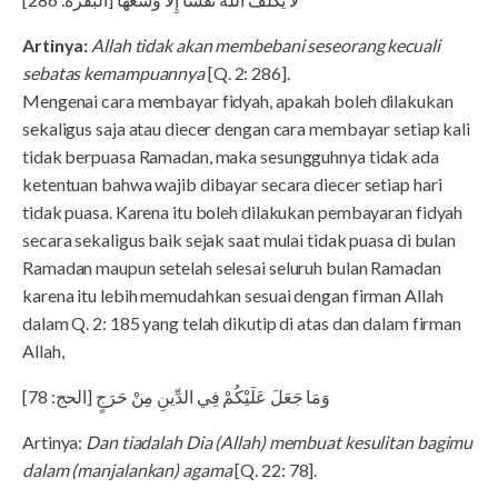
Artinya:
Allah tidak akan membebani seseorang kecuali
sebatas kemampuannya
[Q. 2: 286].
Mengenai cara membayar fidyah, apakah boleh dilakukan
sekaligus saja atau diecer dengan cara membayar setiap kali
tidak berpuasa Ramadan, maka sesungguhnya tidak ada
ketentuan bahwa wajib dibayar secara diecer setiap hari
tidak puasa. Karena itu boleh dilakukan pembayaran fidyah
secara sekaligus baik sejak saat mulai tidak puasa di bulan
Ramadan maupun setelah selesai seluruh bulan Ramadan
karena itu lebih memudahkan sesuai dengan firman Allah
dalam Q. 2: 185 yang telah dikutip di atas dan dalam firman
Allah,
وَمَا جَعَلَ عَلَيْكُمْ فِي الدِّينِ مِنْ حَرَجٍ [الحج: 78]
Artinya:
Dan tiadalah Dia (Allah) membuat kesulitan bagimu
dalam (manjalankan) agama
[Q. 22: 78].