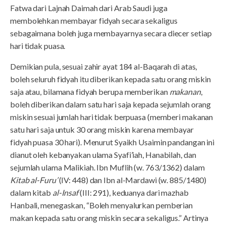
Fatwa dari Lajnah Daimah dari Arab Saudi juga
membolehkan membayar fidyah secara sekaligus
sebagaimana boleh juga membayarnya secara diecer setiap
hari tidak puasa.
Demikian pula, sesuai zahir ayat 184 al-Baqarah di atas,
boleh seluruh fidyah itu diberikan kepada satu orang miskin
saja atau, bilamana fidyah berupa memberikan
makanan
,
boleh diberikan dalam satu hari saja kepada sejumlah orang
miskin sesuai jumlah hari tidak berpuasa (memberi makanan
satu hari saja untuk 30 orang miskin karena membayar
fidyah puasa 30 hari). Menurut Syaikh Usaimin pandangan ini
dianut oleh kebanyakan ulama Syafi’iah, Hanabilah, dan
sejumlah ulama Malikiah. Ibn Muflih (w. 763/1362) dalam
Kitab al-Furu’
(IV: 448) dan Ibn al-Mardawi (w. 885/1480)
dalam kitab
al-Insaf
(III: 291), keduanya dari mazhab
Hanbali, menegaskan, “Boleh menyalurkan pemberian
makan kepada satu orang miskin secara sekaligus.” Artinya