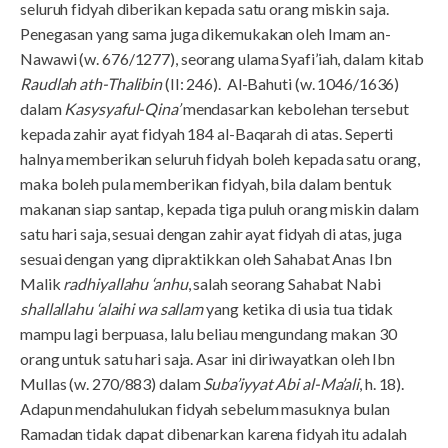
seluruh fidyah diberikan kepada satu orang miskin saja.
Penegasan yang sama juga dikemukakan oleh Imam an-
Nawawi (w. 676/1277), seorang ulama Syafi’iah, dalam kitab
Raudlah ath-Thalibin
(II: 246). Al-Bahuti (w. 1046/1636)
dalam
Kasysyaful-Qina’
mendasarkan kebolehan tersebut
kepada zahir ayat fidyah 184 al-Baqarah di atas. Seperti
halnya memberikan seluruh fidyah boleh kepada satu orang,
maka boleh pula memberikan fidyah, bila dalam bentuk
makanan siap santap, kepada tiga puluh orang miskin dalam
satu hari saja, sesuai dengan zahir ayat fidyah di atas, juga
sesuai dengan yang dipraktikkan oleh Sahabat Anas Ibn
Malik
radhiyallahu ‘anhu
, salah seorang Sahabat Nabi
shallallahu ‘alaihi wa sallam
yang ketika di usia tua tidak
mampu lagi berpuasa, lalu beliau mengundang makan 30
orang untuk satu hari saja. Asar ini diriwayatkan oleh Ibn
Mullas (w. 270/883) dalam
Suba’iyyat Abi al-Ma’ali
, h. 18).
Adapun mendahulukan fidyah sebelum masuknya bulan
Ramadan tidak dapat dibenarkan karena fidyah itu adalah