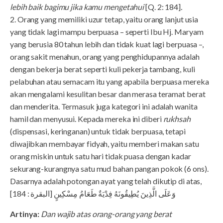
lebih baik bagimu jika kamu mengetahui
[Q. 2: 184]
.
2. Orang yang memiliki uzur tetap, yaitu orang lanjut usia
yang tidak lagi mampu berpuasa – seperti Ibu Hj. Maryam
yang berusia 80 tahun lebih dan tidak kuat lagi berpuasa –,
orang sakit menahun, orang yang penghidupannya adalah
dengan bekerja berat seperti kuli pekerja tambang, kuli
pelabuhan atau semacam itu yang apabila berpuasa mereka
akan mengalami kesulitan besar dan merasa teramat berat
dan menderita. Termasuk juga kategori ini adalah wanita
hamil dan menyusui. Kepada mereka ini diberi
rukhsah
(dispensasi, keringanan) untuk tidak berpuasa, tetapi
diwajibkan membayar fidyah, yaitu memberi makan satu
orang miskin untuk satu hari tidak puasa dengan kadar
sekurang-kurangnya satu mud bahan pangan pokok (6 ons).
Dasarnya adalah potongan ayat yang telah dikutip di atas,
وَعَلَى الَّذِينَ يُطِيقُونَهُ فِدْيَةٌ طَعَامُ مِسْكِينٍ [البقرة : 184]
Artinya:
Dan wajib atas orang-orang yang berat