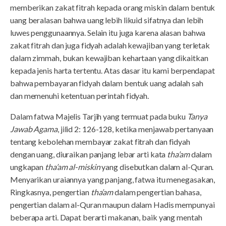
memberikan zakat fitrah kepada orang miskin dalam bentuk
uang beralasan bahwa uang lebih likuid sifatnya dan lebih
luwes penggunaannya. Selain itu juga karena alasan bahwa
zakat fitrah dan juga fidyah adalah kewajiban yang terletak
dalam zimmah, bukan kewajiban kehartaan yang dikaitkan
kepada jenis harta tertentu. Atas dasar itu kami berpendapat
bahwa pembayaran fidyah dalam bentuk uang adalah sah
dan memenuhi ketentuan perintah fidyah.
Dalam fatwa Majelis Tarjih yang termuat pada buku
Tanya
Jawab Agama
, jilid 2: 126-128, ketika menjawab pertanyaan
tentang kebolehan membayar zakat fitrah dan fidyah
dengan uang, diuraikan panjang lebar arti kata
tha’am
dalam
ungkapan
tha’am al-miskin
yang disebutkan dalam al-Quran.
Menyarikan uraiannya yang panjang, fatwa itu menegasakan,
Ringkasnya, pengertian
tha’am
dalam pengertian bahasa,
pengertian dalam al-Quran maupun dalam Hadis mempunyai
beberapa arti. Dapat berarti makanan, baik yang mentah