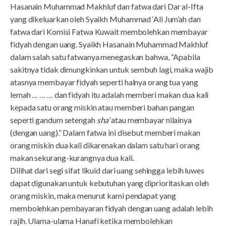
Hasanain Muhammad Makhluf dan fatwa dari Dar al-Ifta
yang dikeluarkan oleh Syaikh Muhammad ‘Ali Jum’ah dan
fatwa dari Komisi Fatwa Kuwait membolehkan membayar
fidyah dengan uang. Syaikh Hasanain Muhammad Makhluf
dalam salah satu fatwanya menegaskan bahwa, “Apabila
sakitnya tidak dimungkinkan untuk sembuh lagi, maka wajib
atasnya membayar fidyah seperti halnya orang tua yang
lemah … … … dan fidyah itu adalah memberi makan dua kali
kepada satu orang miskin atau memberi bahan pangan
seperti gandum setengah
sha’
atau membayar nilainya
(dengan uang).” Dalam fatwa ini disebut memberi makan
orang miskin dua kali dikarenakan dalam satu hari orang
makan sekurang-kurangnya dua kali.
Dilihat dari segi sifat likuid dari uang sehingga lebih luwes
dapat digunakan untuk kebutuhan yang diprioritaskan oleh
orang miskin, maka menurut kami pendapat yang
membolehkan pembayaran fidyah dengan uang adalah lebih
rajih. Ulama-ulama Hanafi ketika membolehkan