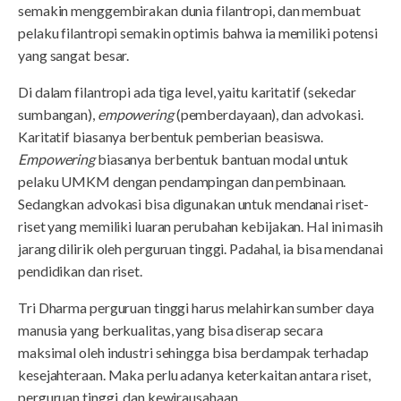
semakin menggembirakan dunia filantropi, dan membuat
pelaku filantropi semakin optimis bahwa ia memiliki potensi
yang sangat besar.
Di dalam filantropi ada tiga level, yaitu karitatif (sekedar
sumbangan),
empowering
(pemberdayaan), dan advokasi.
Karitatif biasanya berbentuk pemberian beasiswa.
Empowering
biasanya berbentuk bantuan modal untuk
pelaku UMKM dengan pendampingan dan pembinaan.
Sedangkan advokasi bisa digunakan untuk mendanai riset-
riset yang memiliki luaran perubahan kebijakan. Hal ini masih
jarang dilirik oleh perguruan tinggi. Padahal, ia bisa mendanai
pendidikan dan riset.
Tri Dharma perguruan tinggi harus melahirkan sumber daya
manusia yang berkualitas, yang bisa diserap secara
maksimal oleh industri sehingga bisa berdampak terhadap
kesejahteraan. Maka perlu adanya keterkaitan antara riset,
perguruan tinggi, dan kewirausahaan.