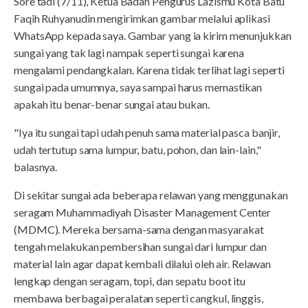
Sore tadi (7/11), Ketua Badan Pengurus Lazismu Kota Batu
Faqih Ruhyanudin mengirimkan gambar melalui aplikasi
WhatsApp kepada saya. Gambar yang ia kirim menunjukkan
sungai yang tak lagi nampak seperti sungai karena
mengalami pendangkalan. Karena tidak terlihat lagi seperti
sungai pada umumnya, saya sampai harus memastikan
apakah itu benar-benar sungai atau bukan.
"Iya itu sungai tapi udah penuh sama material pasca banjir,
udah tertutup sama lumpur, batu, pohon, dan lain-lain,"
balasnya.
Di sekitar sungai ada beberapa relawan yang menggunakan
seragam Muhammadiyah Disaster Management Center
(MDMC). Mereka bersama-sama dengan masyarakat
tengah melakukan pembersihan sungai dari lumpur dan
material lain agar dapat kembali dilalui oleh air. Relawan
lengkap dengan seragam, topi, dan sepatu boot itu
membawa berbagai peralatan seperti cangkul, linggis,