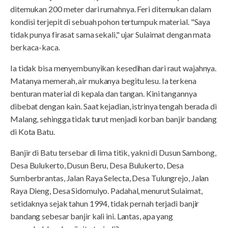
ditemukan 200 meter dari rumahnya. Feri ditemukan dalam
kondisi terjepit di sebuah pohon tertumpuk material. "Saya
tidak punya firasat sama sekali," ujar Sulaimat dengan mata
berkaca-kaca.
Ia tidak bisa menyembunyikan kesedihan dari raut wajahnya.
Matanya memerah, air mukanya begitu lesu. Ia terkena
benturan material di kepala dan tangan. Kini tangannya
dibebat dengan kain. Saat kejadian, istrinya tengah berada di
Malang, sehingga tidak turut menjadi korban banjir bandang
di Kota Batu.
Banjir di Batu tersebar di lima titik, yakni di Dusun Sambong,
Desa Bulukerto, Dusun Beru, Desa Bulukerto, Desa
Sumberbrantas, Jalan Raya Selecta, Desa Tulungrejo, Jalan
Raya Dieng, Desa Sidomulyo. Padahal, menurut Sulaimat,
setidaknya sejak tahun 1994, tidak pernah terjadi banjir
bandang sebesar banjir kali ini. Lantas, apa yang