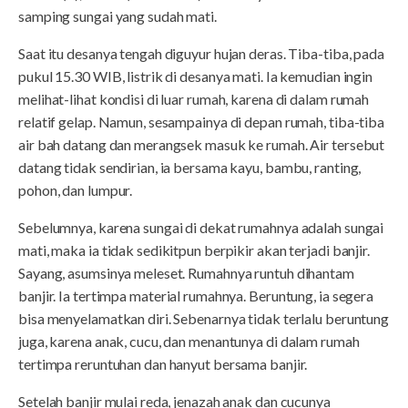
samping sungai yang sudah mati.
Saat itu desanya tengah diguyur hujan deras. Tiba-tiba, pada
pukul 15.30 WIB, listrik di desanya mati. Ia kemudian ingin
melihat-lihat kondisi di luar rumah, karena di dalam rumah
relatif gelap. Namun, sesampainya di depan rumah, tiba-tiba
air bah datang dan merangsek masuk ke rumah. Air tersebut
datang tidak sendirian, ia bersama kayu, bambu, ranting,
pohon, dan lumpur.
Sebelumnya, karena sungai di dekat rumahnya adalah sungai
mati, maka ia tidak sedikitpun berpikir akan terjadi banjir.
Sayang, asumsinya meleset. Rumahnya runtuh dihantam
banjir. Ia tertimpa material rumahnya. Beruntung, ia segera
bisa menyelamatkan diri. Sebenarnya tidak terlalu beruntung
juga, karena anak, cucu, dan menantunya di dalam rumah
tertimpa reruntuhan dan hanyut bersama banjir.
Setelah banjir mulai reda, jenazah anak dan cucunya