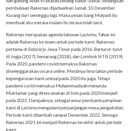
dan gunung Anak Krakatau sedang batuk-batuk. Sedangkan
pembukaan Rakernas dijadwalkan Jumat, 10 Desember.
Kurang dari seminggu lagi. Maka pesan bang Mulyadi itu
membuat aku merasa malam itu terasa telah larut.
Rakernas merupakan agenda tahunan Lazismu. Tahun ini
adalah Rakernas ke enam untuk periode kami. Rakernas
pertama di Sidorarjo Jawa Timur pada 2016. Berturut-turut
di Jogja (2017), Semarang (2018), dan Lombok NTB (2019).
Pada 2020, pandemi covid memaksa Rakernas
diselenggarakan secara online. Mestinya lima tahun periode
kepengurusan kami selesai pada 2020 itu juga. Tetapi
pandemi covid memaksa Muhammadiyah menunda
Muktamar yang direncanakan di Solo pada 2020 menjadi
pada 2022. Dampaknya, sebagai unsur pembantu pimpinan
kami di Lazismu mengalami perpanjangan masa pengabdian.
Periode kami ditambah sampai Desember 2022. Semoga
Rakernas 2021 ini menjadi Rakernas terakhir untuk periode
kami.