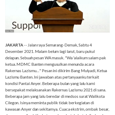
JAKARTA
-- Jalan raya Semarang-Demak, Sabtu 4
Desember 2021. Malam belum lagi larut, baru pukul
delapan. Sebuah pesan WA masuk. "Wa 'alaikum salam pak
ketua. MDMC Banten mengusulkan menunda acara
Rakernas Lazismu…" Pesan ini dikirim Bang Mulyadi, Ketua
Lazismu Banten. Ini jawaban atas pertanyaanku terkait
kondisi Pantai Anyer. Beberapa bulan yang lalu kami
bersepakat melaksanakan Rakernas Lazismu 2021 di sana.
Beberapa jam yang lalu beredar di medsos surat Walikota
Cilegon. Isinya meminta publik tidak berkegiatan di
kawasan Anyer dan sekitarnya. Cuaca ekstrim, ombak besar,