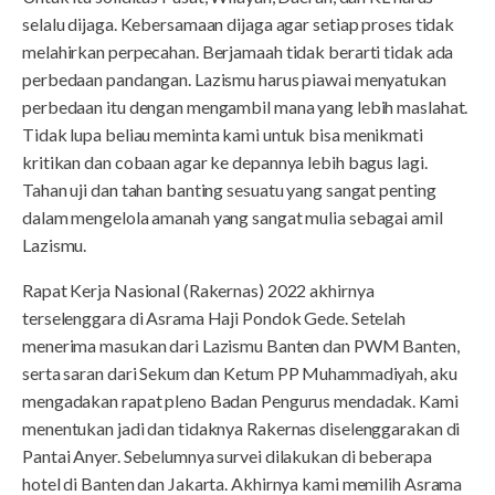
selalu dijaga. Kebersamaan dijaga agar setiap proses tidak
melahirkan perpecahan. Berjamaah tidak berarti tidak ada
perbedaan pandangan. Lazismu harus piawai menyatukan
perbedaan itu dengan mengambil mana yang lebih maslahat.
Tidak lupa beliau meminta kami untuk bisa menikmati
kritikan dan cobaan agar ke depannya lebih bagus lagi.
Tahan uji dan tahan banting sesuatu yang sangat penting
dalam mengelola amanah yang sangat mulia sebagai amil
Lazismu.
Rapat Kerja Nasional (Rakernas) 2022 akhirnya
terselenggara di Asrama Haji Pondok Gede. Setelah
menerima masukan dari Lazismu Banten dan PWM Banten,
serta saran dari Sekum dan Ketum PP Muhammadiyah, aku
mengadakan rapat pleno Badan Pengurus mendadak. Kami
menentukan jadi dan tidaknya Rakernas diselenggarakan di
Pantai Anyer. Sebelumnya survei dilakukan di beberapa
hotel di Banten dan Jakarta. Akhirnya kami memilih Asrama