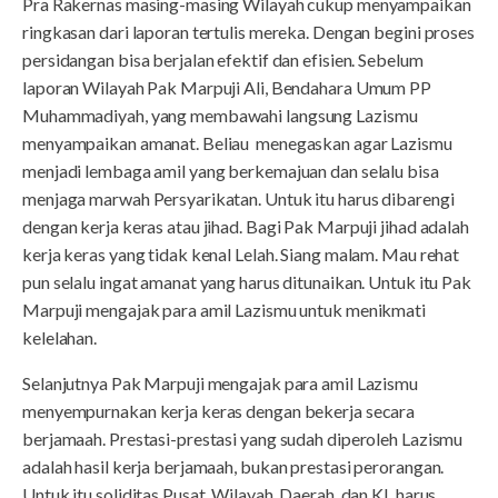
Pra Rakernas masing-masing Wilayah cukup menyampaikan
ringkasan dari laporan tertulis mereka. Dengan begini proses
persidangan bisa berjalan efektif dan efisien. Sebelum
laporan Wilayah Pak Marpuji Ali, Bendahara Umum PP
Muhammadiyah, yang membawahi langsung Lazismu
menyampaikan amanat. Beliau menegaskan agar Lazismu
menjadi lembaga amil yang berkemajuan dan selalu bisa
menjaga marwah Persyarikatan. Untuk itu harus dibarengi
dengan kerja keras atau jihad. Bagi Pak Marpuji jihad adalah
kerja keras yang tidak kenal Lelah. Siang malam. Mau rehat
pun selalu ingat amanat yang harus ditunaikan. Untuk itu Pak
Marpuji mengajak para amil Lazismu untuk menikmati
kelelahan.
Selanjutnya Pak Marpuji mengajak para amil Lazismu
menyempurnakan kerja keras dengan bekerja secara
berjamaah. Prestasi-prestasi yang sudah diperoleh Lazismu
adalah hasil kerja berjamaah, bukan prestasi perorangan.
Untuk itu soliditas Pusat, Wilayah, Daerah, dan KL harus