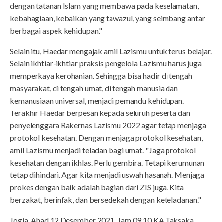
dengan tatanan Islam yang membawa pada keselamatan,
kebahagiaan, kebaikan yang tawazul, yang seimbang antar
berbagai aspek kehidupan."
Selain itu, Haedar mengajak amil Lazismu untuk terus belajar.
Selain ikhtiar-ikhtiar praksis pengelola Lazismu harus juga
memperkaya kerohanian. Sehingga bisa hadir di tengah
masyarakat, di tengah umat, di tengah manusia dan
kemanusiaan universal, menjadi pemandu kehidupan.
Terakhir Haedar berpesan kepada seluruh peserta dan
penyelenggara Rakernas Lazismu 2022 agar tetap menjaga
protokol kesehatan. Dengan menjaga protokol kesehatan,
amil Lazismu menjadi teladan bagi umat. "Jaga protokol
kesehatan dengan ikhlas. Perlu gembira. Tetapi kerumunan
tetap dihindari. Agar kita menjadi uswah hasanah. Menjaga
prokes dengan baik adalah bagian dari ZIS juga. Kita
berzakat, berinfak, dan bersedekah dengan keteladanan."
Jogja, Ahad 12 Desember 2021. Jam 09.10 KA Taksaka