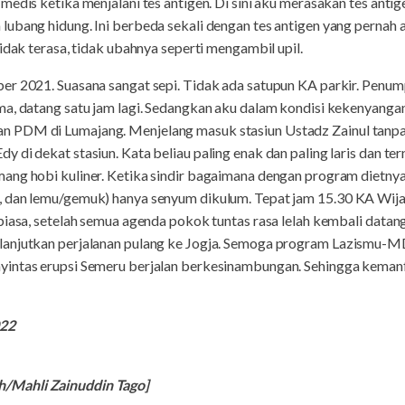
medis ketika menjalani tes antigen. Di sini aku merasakan tes ant
ubang hidung. Ini berbeda sekali dengan tes antigen yang pernah ak
idak terasa, tidak ubahnya seperti mengambil upil.
er 2021. Suasana sangat sepi. Tidak ada satupun KA parkir. Penum
a, datang satu jam lagi. Sedangkan aku dalam kondisi kekenyangan.
 PDM di Lumajang. Menjelang masuk stasiun Ustadz Zainul tanp
 di dekat stasiun. Kata beliau paling enak dan paling laris dan t
ng hobi kuliner. Ketika sindir bagaimana dengan program dietnya,
, dan lemu/gemuk) hanya senyum dikulum. Tepat jam 15.30 KA Wi
 biasa, setelah semua agenda pokok tuntas rasa lelah kembali dat
lanjutkan perjalanan pulang ke Jogja. Semoga program Lazismu-
yintas erupsi Semeru berjalan berkesinambungan. Sehingga keman
022
/Mahli Zainuddin Tago]