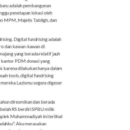
m baru adalah pembangunan
nggu penetapan lokasi oleh
kan MPM, Majelis Tabligh, dan
ising. Digital fundrising adalah
oro dan kawan-kawan di
majang yang berada relatif jauh
 di kantor PDM donasi yang
is karena dilakukan hanya dalam
h tools, digital fundrising
a mereka Lazismu segera digeser
ahun diresmikan dan berada
elah RS berdiri SPBU milik
mplek Muhammadiyah ini terlihat
badahku". Aku merasakan