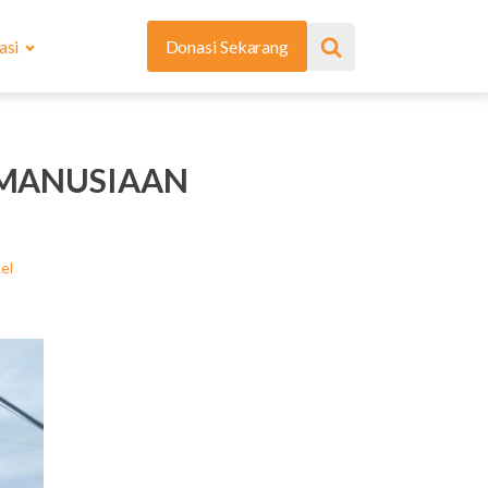
asi
Donasi Sekarang
KEMANUSIAAN
el