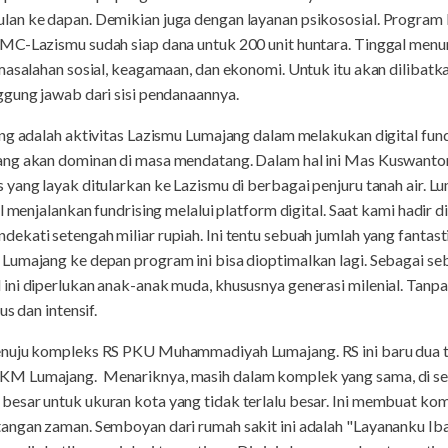
lan ke dapan. Demikian juga dengan layanan psikososial. Progra
MC-Lazismu sudah siap dana untuk 200 unit huntara. Tinggal menu
masalahan sosial, keagamaan, dan ekonomi. Untuk itu akan dilibat
ggung jawab dari sisi pendanaannya.
ng adalah aktivitas Lazismu Lumajang dalam melakukan digital fundr
ang akan dominan di masa mendatang. Dalam hal ini Mas Kuswant
yang layak ditularkan ke Lazismu di berbagai penjuru tanah air. Lu
l menjalankan fundrising melalui platform digital. Saat kami hadir
kati setengah miliar rupiah. Ini tentu sebuah jumlah yang fantast
umajang ke depan program ini bisa dioptimalkan lagi. Sebagai sebua
ini diperlukan anak-anak muda, khususnya generasi milenial. Tanp
s dan intensif.
enuju kompleks RS PKU Muhammadiyah Lumajang. RS ini baru dua t
M Lumajang. Menariknya, masih dalam komplek yang sama, di seb
esar untuk ukuran kota yang tidak terlalu besar. Ini membuat ko
angan zaman. Semboyan dari rumah sakit ini adalah "Layananku I