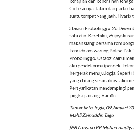
kerapian dan kebersihan tenaga 
Colokannya dalam dan pada dua l
suatu tempat yang jauh. Nyaris t
Stasiun Probolinggo, 26 Desemb
satu dua. Keretaku, Wijayakusum
makan siang bersama rombongan
kami dalam warung Bakso Pak Edy
Probolinggo. Ustadz Zainul mema
aku pendekarmu (pendek, kekar
bergerak menuju Jogja. Seperti
yang datang sesudahnya aku me
Persyarikatan mendampingi pen
jangka panjang. Aamiin...
Tamantirto Jogja, 09 Januari 2
Mahli Zainuddin Tago
[PR Lazismu PP Muhammadiyah