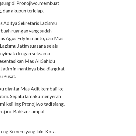
ngsung di Pronojiwo, membuat
, dan akupun terlelap.
s Aditya Sekretaris Lazismu
ebuah ruangan yang sudah
 Mas Agus Edy Sumanto, dan Mas
azismu Jatim suasana selalu
 menyimak dengan seksama
resentasikan Mas Ali Sahidu
Jatim ini nantinya bisa diangkat
u Pusat.
aku diantar Mas Adit kembali ke
Jatim. Sepatu lamaku menyerah
mi keliling Pronojiwo tadi siang.
enjuru. Bahkan sampai
reng Semeru yang lain, Kota