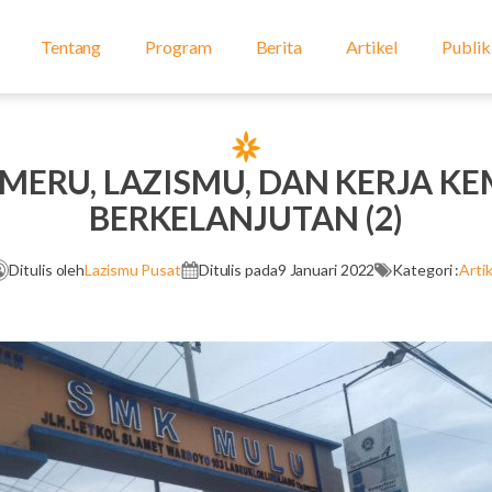
Tentang
Program
Berita
Artikel
Publik
MERU, LAZISMU, DAN KERJA 
BERKELANJUTAN (2)
Ditulis oleh
Lazismu Pusat
Ditulis pada
9 Januari 2022
Kategori :
Artik