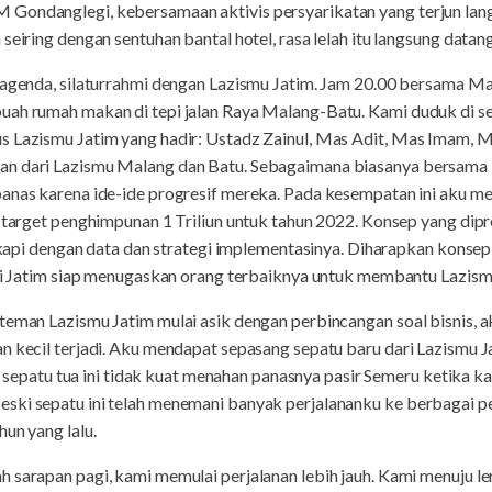
 Gondanglegi, kebersamaan aktivis persyarikatan yang terjun la
seiring dengan sentuhan bantal hotel, rasa lelah itu langsung datang
u agenda, silaturrahmi dengan Lazismu Jatim. Jam 20.00 bersama Ma
uah rumah makan di tepi jalan Raya Malang-Batu. Kami duduk di s
s Lazismu Jatim yang hadir: Ustadz Zainul, Mas Adit, Mas Imam,
n dari Lazismu Malang dan Batu. Sebagaimana biasanya bersama L
panas karena ide-ide progresif mereka. Pada kesempatan ini aku
t target penghimpunan 1 Triliun untuk tahun 2022. Konsep yang dip
ngkapi dengan data dan strategi implementasinya. Diharapkan konsep 
ini Jatim siap menugaskan orang terbaiknya untuk membantu Lazism
teman Lazismu Jatim mulai asik dengan perbincangan soal bisnis, 
an kecil terjadi. Aku mendapat sepasang sepatu baru dari Lazismu 
ol sepatu tua ini tidak kuat menahan panasnya pasir Semeru ketika ka
ski sepatu ini telah menemani banyak perjalananku ke berbagai p
un yang lalu.
 sarapan pagi, kami memulai perjalanan lebih jauh. Kami menuju le