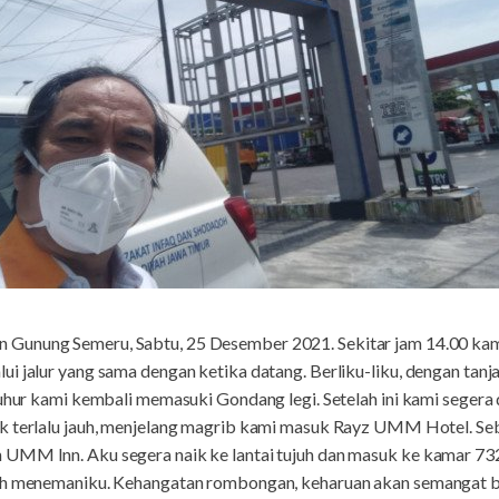
an Gunung Semeru, Sabtu, 25 Desember 2021. Sekitar jam 14.00 k
i jalur yang sama dengan ketika datang. Berliku-liku, dengan tan
zuhur kami kembali memasuki Gondang legi. Setelah ini kami segera
k terlalu jauh, menjelang magrib kami masuk Rayz UMM Hotel. Se
UMM Inn. Aku segera naik ke lantai tujuh dan masuk ke kamar 732.
lah menemaniku. Kehangatan rombongan, keharuan akan semangat b