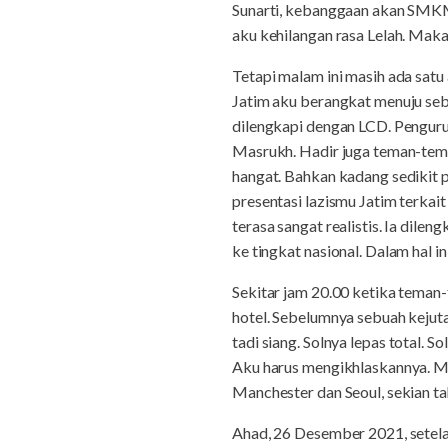
Sunarti, kebanggaan akan SMKM
aku kehilangan rasa Lelah. Maka 
Tetapi malam ini masih ada sat
Jatim aku berangkat menuju seb
dilengkapi dengan LCD. Penguru
Masrukh. Hadir juga teman-tema
hangat. Bahkan kadang sedikit 
presentasi lazismu Jatim terkai
terasa sangat realistis. Ia dile
ke tingkat nasional. Dalam hal 
Sekitar jam 20.00 ketika teman-
hotel. Sebelumnya sebuah kejut
tadi siang. Solnya lepas total. S
Aku harus mengikhlaskannya. Me
Manchester dan Seoul, sekian tah
Ahad, 26 Desember 2021, setelah