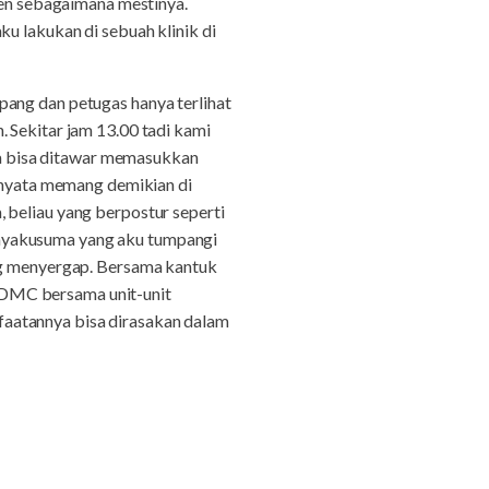
igen sebagaimana mestinya.
u lakukan di sebuah klinik di
pang dan petugas hanya terlihat
 Sekitar jam 13.00 tadi kami
a bisa ditawar memasukkan
ernyata memang demikian di
 beliau yang berpostur seperti
jayakusuma yang aku tumpangi
ang menyergap. Bersama kantuk
MDMC bersama unit-unit
faatannya bisa dirasakan dalam