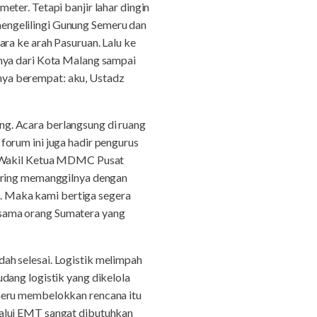
ter. Tetapi banjir lahar dingin
engelilingi Gunung Semeru dan
ra ke arah Pasuruan. Lalu ke
gnya dari Kota Malang sampai
hanya berempat: aku, Ustadz
g. Acara berlangsung di ruang
orum ini juga hadir pengurus
is Wakil Ketua MDMC Pusat
ring memanggilnya dengan
. Maka kami bertiga segera
-sama orang Sumatera yang
ah selesai. Logistik melimpah
dang logistik yang dikelola
meru membelokkan rencana itu
lalui EMT sangat dibutuhkan