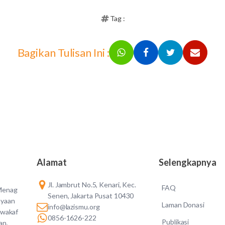
Tag :
Bagikan Tulisan Ini :
Alamat
Selengkapnya
Jl. Jambrut No.5, Kenari, Kec.
FAQ
 Menag
Senen, Jakarta Pusat 10430
ayaan
Laman Donasi
info@lazismu.org
 wakaf
0856-1626-222
Publikasi
an,