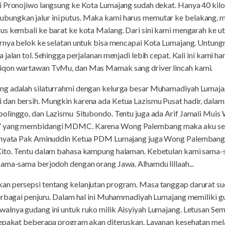
 Pronojiwo langsung ke Kota Lumajang sudah dekat. Hanya 40 kilome
ungkan jalur ini putus. Maka kami harus memutar ke belakang, m
s kembali ke barat ke kota Malang. Dari sini kami mengarah ke uta
irnya belok ke selatan untuk bisa mencapai Kota Lumajang. Untun
jalan tol. Sehingga perjalanan menjadi lebih cepat. Kali ini kami 
iqon wartawan TvMu, dan Mas Mamak sang driver lincah kami.
g adalah silaturrahmi dengan kelurga besar Muhamadiyah Lumajan
dan bersih. Mungkin karena ada Ketua Lazismu Pusat hadir, dalam f
bolinggo, dan Lazismu Situbondo. Tentu juga ada Arif Jamali Mu
IY yang membidangi MDMC. Karena Wong Palembang maka aku se
ernyata Pak Aminuddin Ketua PDM Lumajang juga Wong Palembang
Kito. Tentu dalam bahasa kampung halaman. Kebetulan kami sama
sama-sama berjodoh dengan orang Jawa. Alhamdu lillaah...
n persepsi tentang kelanjutan program. Masa tanggap darurat sud
erbagai penjuru. Dalam hal ini Muhammadiyah Lumajang memiliki gu
alnya gudang ini untuk ruko milik Aisyiyah Lumajang. Letusan Se
sepakat beberapa program akan diteruskan. Layanan kesehatan me