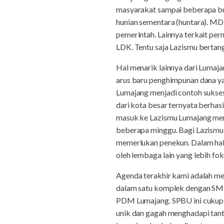
masyarakat sampai beberapa bu
hunian sementara (huntara). MD
pemerintah. Lainnya terkait per
LDK. Tentu saja Lazismu bertan
Hal menarik lainnya dari Lumaja
arus baru penghimpunan dana y
Lumajang menjadi contoh sukses 
dari kota besar ternyata berhasi
masuk ke Lazismu Lumajang mende
beberapa minggu. Bagi Lazismu L
memerlukan penekun. Dalam hal 
oleh lembaga lain yang lebih foku
Agenda terakhir kami adalah m
dalam satu komplek dengan SMK
PDM Lumajang. SPBU ini cukup b
unik dan gagah menghadapi tant