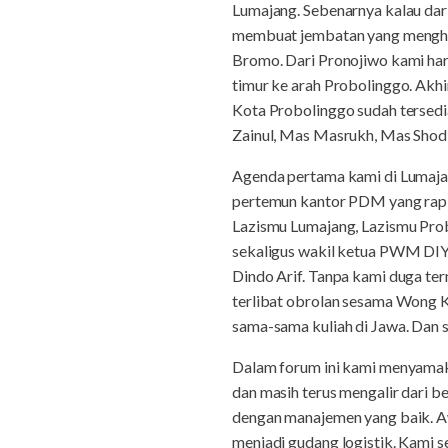
Lumajang. Sebenarnya kalau dari
membuat jembatan yang menghub
Bromo. Dari Pronojiwo kami haru
timur ke arah Probolinggo. Akh
Kota Probolinggo sudah tersedia 
Zainul, Mas Masrukh, Mas Shod
Agenda pertama kami di Lumajan
pertemun kantor PDM yang rapi 
Lazismu Lumajang, Lazismu Pro
sekaligus wakil ketua PWM D
Dindo Arif. Tanpa kami duga t
terlibat obrolan sesama Wong 
sama-sama kuliah di Jawa. Dan 
Dalam forum ini kami menyamaka
dan masih terus mengalir dari b
dengan manajemen yang baik. Aw
menjadi gudang logistik. Kami 