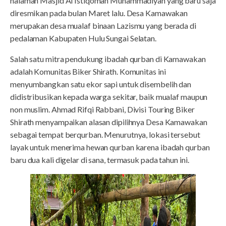
halaman Masjid Al Istiqomah Muhammadiyah yang baru saja
diresmikan pada bulan Maret lalu. Desa Kamawakan
merupakan desa mualaf binaan Lazismu yang berada di
pedalaman Kabupaten Hulu Sungai Selatan.
Salah satu mitra pendukung ibadah qurban di Kamawakan
adalah Komunitas Biker Shirath. Komunitas ini
menyumbangkan satu ekor sapi untuk disembelih dan
didistribusikan kepada warga sekitar, baik mualaf maupun
non muslim. Ahmad Rifqi Rabbani, Divisi Touring Biker
Shirath menyampaikan alasan dipilihnya Desa Kamawakan
sebagai tempat berqurban. Menurutnya, lokasi tersebut
layak untuk menerima hewan qurban karena ibadah qurban
baru dua kali digelar di sana, termasuk pada tahun ini.