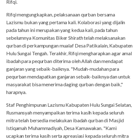
Rifqi.
Rifqi mengungkapkan, pelaksanaan qurban bersama
Lazismu bukan yang pertama kali. Kolaborasi yang dijalin
pada tahun ini merupakan yang kedua kali, pada tahun
sebelumnya Komunitas Biker Shirath telah melaksanakan
qurban di perkampungan mualaf Desa Patikalain, Kabupaten
Hulu Sungai Tengah. Terakhir, Rifqi mengharapkan agar amal
ibadah para pequrban diterima oleh Allah dan mendapat
ganjaran yang sebaik-baiknya. "Mudah-mudahan para
pequrban mendapatkan ganjaran sebaik-baiknya dan untuk
masyarakat bisa menerima daging qurban dengan baik,"
harapnya.
Staf Penghimpunan Lazismu Kabupaten Hulu Sungai Selatan,
Rusmansyah menyampaikan terima kasih kepada seluruh
mitra telah bersedia melakukan ibadah qurban di Masjid
Istiqamah Muhammadiyah, Desa Kamawakan. "Kami
ucapkan terima kasih serta apreasiasi kepada seluruh mitra