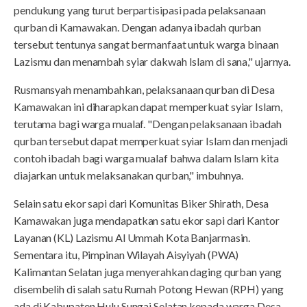
pendukung yang turut berpartisipasi pada pelaksanaan
qurban di Kamawakan. Dengan adanya ibadah qurban
tersebut tentunya sangat bermanfaat untuk warga binaan
Lazismu dan menambah syiar dakwah Islam di sana," ujarnya.
Rusmansyah menambahkan, pelaksanaan qurban di Desa
Kamawakan ini diharapkan dapat memperkuat syiar Islam,
terutama bagi warga mualaf. "Dengan pelaksanaan ibadah
qurban tersebut dapat memperkuat syiar Islam dan menjadi
contoh ibadah bagi warga mualaf bahwa dalam Islam kita
diajarkan untuk melaksanakan qurban," imbuhnya.
Selain satu ekor sapi dari Komunitas Biker Shirath, Desa
Kamawakan juga mendapatkan satu ekor sapi dari Kantor
Layanan (KL) Lazismu Al Ummah Kota Banjarmasin.
Sementara itu, Pimpinan Wilayah Aisyiyah (PWA)
Kalimantan Selatan juga menyerahkan daging qurban yang
disembelih di salah satu Rumah Potong Hewan (RPH) yang
ada di Kabupaten Hulu Sungai Selatan kepada warga Desa