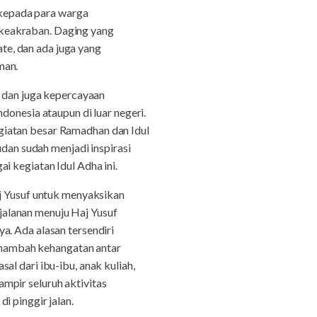
kepada para warga
 keakraban. Daging yang
e, dan ada juga yang
man.
a dan juga kepercayaan
donesia ataupun di luar negeri.
giatan besar Ramadhan dan Idul
udan sudah menjadi inspirasi
i kegiatan Idul Adha ini.
aj Yusuf untuk menyaksikan
alanan menuju Haj Yusuf
a. Ada alasan tersendiri
nambah kehangatan antar
l dari ibu-ibu, anak kuliah,
mpir seluruh aktivitas
i pinggir jalan.