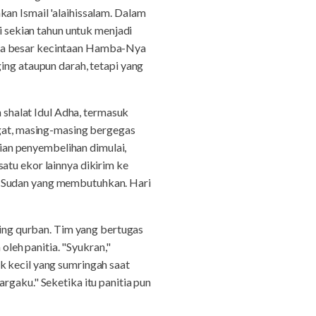
an Ismail 'alaihissalam. Dalam
i sekian tahun untuk menjadi
apa besar kecintaan Hamba-Nya
ing ataupun darah, tetapi yang
shalat Idul Adha, termasuk
at, masing-masing bergegas
an penyembelihan dimulai,
atu ekor lainnya dikirim ke
t Sudan yang membutuhkan. Hari
ng qurban. Tim yang bertugas
leh panitia. "Syukran,"
k kecil yang sumringah saat
rgaku." Seketika itu panitia pun