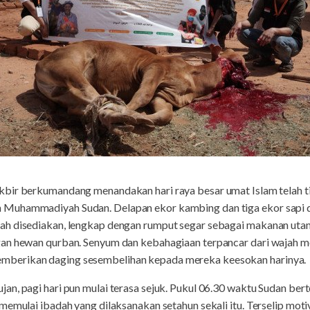
akbir berkumandang menandakan hari raya besar umat Islam telah t
Muhammadiyah Sudan. Delapan ekor kambing dan tiga ekor sapi di
ah disediakan, lengkap dengan rumput segar sebagai makanan ut
an hewan qurban. Senyum dan kebahagiaan terpancar dari wajah me
berikan daging sesembelihan kepada mereka keesokan harinya.
n, pagi hari pun mulai terasa sejuk. Pukul 06.30 waktu Sudan berte
memulai ibadah yang dilaksanakan setahun sekali itu. Terselip mot