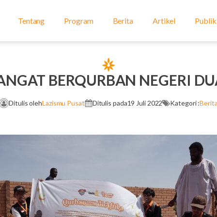
Tentang
Program
Berita
Artikel
Publik
ANGAT BERQURBAN NEGERI DUA
Ditulis oleh
Lazismu Pusat
Ditulis pada
19 Juli 2022
Kategori :
Berit