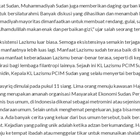
kat Sudan, Muhammadiyah Sudan juga memberikan daging qurban 
k bersilaturahmi. Banyak diskusi yang dihasilkan dan menambah
adiyah mayoritas dimanfaatkan untuk membuat rendang, gulai, sat
mdulillah makan enak dan perbaikan gizi," ujar salah seorang te
ksistensi Lazismu luar biasa. Semoga eksistensinya semakin terjag
anfaatnya lebih luas lagi. Manfaat Lazismu sudah terasa baik di In
 manfaat keberadaaan Lazismu benar-benar terasa, seperti di ke
rasi bagi lembaga filantropi lainnya. Sejauh ini KL Lazismu PCIM S
hidin, Kepala KL Lazismu PCIM Sudan yang selalu menyertai berbaga
Tasyriq dimulai pada pukul 11 siang. Lima orang menuju kawasan H
yang merupakan amanah organisasi Masyarakat Ekonomi Sudan. Perj
 bus umum, di Indonesia dikenal sebagai metromini atau sejenisny
daraan umum. Selain untuk menghemat pengeluaran, juga bisa me
 Ada banyak cerita yang keluar dari bus umum tersebut, baik berasa
. Kejadian yang paling unik adalah ketika adzan berkumandang. Ha
u ke tempat ibadah atau menggelar tikar untuk menunaikan shalat d