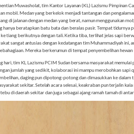
hentian Muwasholat, tim Kantor Layanan (KL) Lazismu Pimpinan
n mobil. Medan yang berkelok menjadi tantangan dan pengalaman t
ang di jalanan dengan medan yang berat, namun menggunakan mobil
 hanya beratapkan batu bata dan beralas pasir. Tempat tidurnya
ke tiang berikutnya dengan tali. Ketika tiba, terlihat jelas sapi ber
arakat sangat antusias dengan kedatangan tim Muhammadiyah ini,
ebahagiaan. Mereka berkerumun di tempat penyembelihan hewan 
ang hari, tim KL Lazismu PCIM Sudan bersama masyarakat memulai
engan jumlah yang sedikit, kolaborasi ini mampu merobohkan sapi 
mbelihan, daging pun dipotong-potong dan dimasukkan ke dalam t
syarakat sekitar. Setelah acara selesai, keakraban pun terjalin ka
bu di daerah sekitar dan juga sebagai ajang ramah tamah di anta