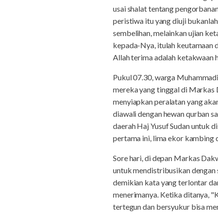
usai shalat tentang pengorbanan
peristiwa itu yang diuji bukanla
sembelihan, melainkan ujian k
kepada-Nya, itulah keutamaan da
Allah terima adalah ketakwaan h
Pukul 07.30, warga Muhammadiy
mereka yang tinggal di Marka
menyiapkan peralatan yang aka
diawali dengan hewan qurban sap
daerah Haj Yusuf Sudan untuk d
pertama ini, lima ekor kambing 
Sore hari, di depan Markas Da
untuk mendistribusikan dengan 
demikian kata yang terlontar da
menerimanya. Ketika ditanya, "K
tertegun dan bersyukur bisa m