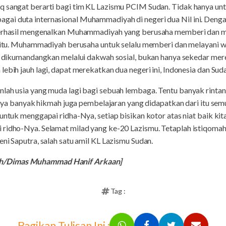
iq sangat berarti bagi tim KL Lazismu PCIM Sudan. Tidak hanya 
ai duta internasional Muhammadiyah di negeri dua Nil ini. Deng
 berhasil mengenalkan Muhammadiyah yang berusaha memberi dan m
i itu. Muhammadiyah berusaha untuk selalu memberi dan melayani wa
asil dikumandangkan melalui dakwah sosial, bukan hanya sekedar
ebih jauh lagi, dapat merekatkan dua negeri ini, Indonesia dan Sud
nlah usia yang muda lagi bagi sebuah lembaga. Tentu banyak rint
stinya banyak hikmah juga pembelajaran yang didapatkan dari itu se
untuk menggapai ridha-Nya, setiap bisikan kotor atas niat baik kit
i ridho-Nya. Selamat milad yang ke-20 Lazismu. Tetaplah istiqom
ni Saputra, salah satu amil KL Lazismu Sudan.
h/Dimas Muhammad Hanif Arkaan]
Tag :
Bagikan Tulisan Ini :