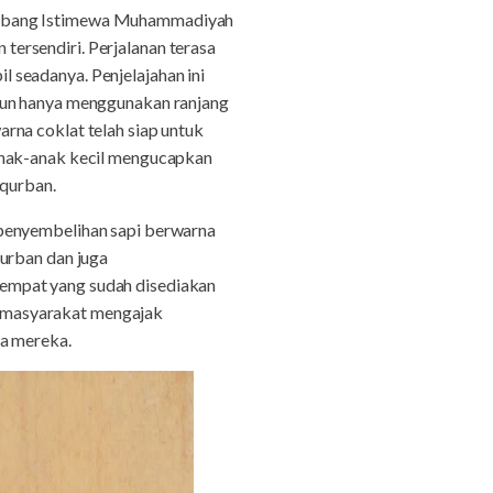
 Cabang Istimewa Muhammadiyah
ersendiri. Perjalanan terasa
 seadanya. Penjelajahan ini
 pun hanya menggunakan ranjang
warna coklat telah siap untuk
 anak-anak kecil mengucapkan
qurban.
 penyembelihan sapi berwarna
qurban dan juga
empat yang sudah disediakan
la masyarakat mengajak
ra mereka.