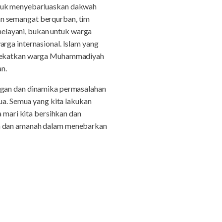
untuk menyebarluaskan dakwah
an semangat berqurban, tim
elayani, bukan untuk warga
rga internasional. Islam yang
 merekatkan warga Muhammadiyah
an.
angan dan dinamika permasalahan
mua. Semua yang kita lakukan
a mari kita bersihkan dan
ah dan amanah dalam menebarkan