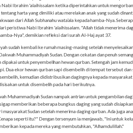
 Nabi Ibrahim 'alaihissalam ketika diperintahkan untuk mengorbank
h tentang harta yang dimiliki atau merelakan anak yang sudah dinant
etakwaan dari Allah Subhanahu wata’ala kepada hamba-Nya. Seber
ri peristiwa Nabi Ibrahim 'alaihissalam. "Allah tidak menerima dag
amba-Nya", demikian refleksi dari surah Al-Haj ayat 37.
ah sudah kembali ke rumah masing-masing setelah menyelesaikan 
s Dakwah Muhammadiyah Sudan. Dengan cekatan dan penuh semang
n dipakai untuk penyembelihan hewan qurban. Setengah jam kemudi
i. Dua ekor hewan qurban sapi disembelih di tempat tersebut dan s
isembelih, kemudian didistribusikan dagingnya kepada masyaraka
disisakan untuk disembelih pada hari berikutnya.
kwah Muhammadiyah Sudan nampak antrian untuk pengambilan dagi
sigap memberikan beberapa bungkus daging yang sudah disiapkan o
ri masyarakat Sudan setelah menerima daging qurban. Ada juga ana
enapa seperti itu?" Dengan tersenyum ia menjawab, "Ini untuk kelua
emberikan kepada mereka yang membutuhkan, "Alhamdulillah."