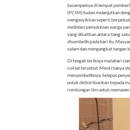
Sesampainya di tempat pember
(PCIM) Sudan melanjutkan denga
mengasyikkan seperti berpetual
melintasi pemukiman warga yang
yang dikaitkan antara tiang satu 
disembelih pada hari itu. Masy
salam dan mengangkat tangan k
Di tengah teriknya matahari si
coklat tersebut. Meski hanya d
menyembelihnya. Selepas penye
untuk didistribusikan kepada ma
rombongan tim untuk memanen te