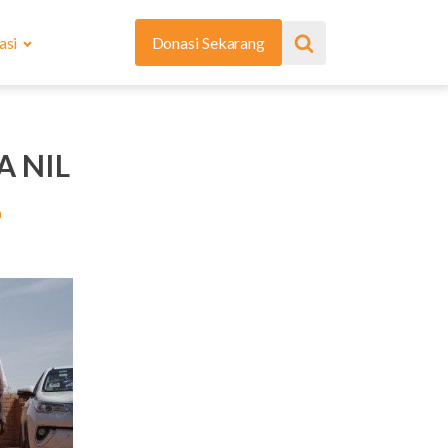
asi
Donasi Sekarang
 NIL
a