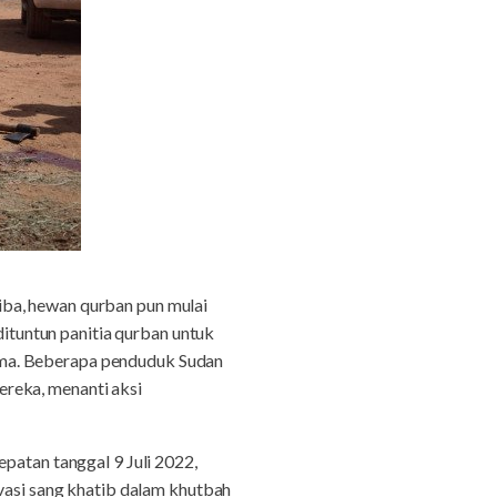
iba, hewan qurban pun mulai
tuntun panitia qurban untuk
ama. Beberapa penduduk Sudan
reka, menanti aksi
patan tanggal 9 Juli 2022,
ivasi sang khatib dalam khutbah