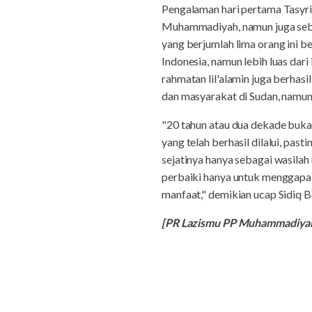
Pengalaman hari pertama Tasyr
Muhammadiyah, namun juga sebag
yang berjumlah lima orang ini
Indonesia, namun lebih luas dar
rahmatan lil'alamin juga berh
dan masyarakat di Sudan, namun l
"20 tahun atau dua dekade buka
yang telah berhasil dilalui, pa
sejatinya hanya sebagai wasilah 
perbaiki hanya untuk menggapa
manfaat," demikian ucap Sidiq Be
[PR Lazismu PP Muhammadiya