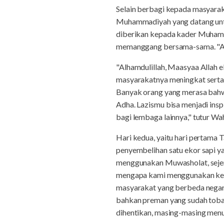
Selain berbagi kepada masyara
Muhammadiyah yang datang untu
diberikan kepada kader Muhamm
memanggang bersama-sama. "Alha
"Alhamdulillah, Maasyaa Allah e
masyarakatnya meningkat serta m
Banyak orang yang merasa bahwa
Adha. Lazismu bisa menjadi inspi
bagi lembaga lainnya," tutur Wa
Hari kedua, yaitu hari pertama 
penyembelihan satu ekor sapi 
menggunakan Muwasholat, sejenis
mengapa kami menggunakan ken
masyarakat yang berbeda negara.
bahkan preman yang sudah tobat
dihentikan, masing-masing menuj