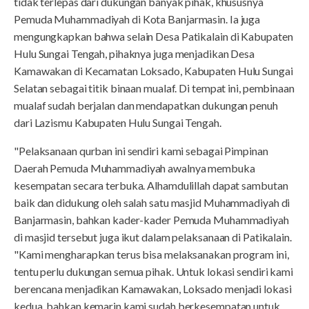
tidak terlepas dari dukungan banyak pihak, khususnya
Pemuda Muhammadiyah di Kota Banjarmasin. Ia juga
mengungkapkan bahwa selain Desa Patikalain di Kabupaten
Hulu Sungai Tengah, pihaknya juga menjadikan Desa
Kamawakan di Kecamatan Loksado, Kabupaten Hulu Sungai
Selatan sebagai titik binaan mualaf. Di tempat ini, pembinaan
mualaf sudah berjalan dan mendapatkan dukungan penuh
dari Lazismu Kabupaten Hulu Sungai Tengah.
"Pelaksanaan qurban ini sendiri kami sebagai Pimpinan
Daerah Pemuda Muhammadiyah awalnya membuka
kesempatan secara terbuka. Alhamdulillah dapat sambutan
baik dan didukung oleh salah satu masjid Muhammadiyah di
Banjarmasin, bahkan kader-kader Pemuda Muhammadiyah
di masjid tersebut juga ikut dalam pelaksanaan di Patikalain.
"Kami mengharapkan terus bisa melaksanakan program ini,
tentu perlu dukungan semua pihak. Untuk lokasi sendiri kami
berencana menjadikan Kamawakan, Loksado menjadi lokasi
kedua, bahkan kemarin kami sudah berkesempatan untuk