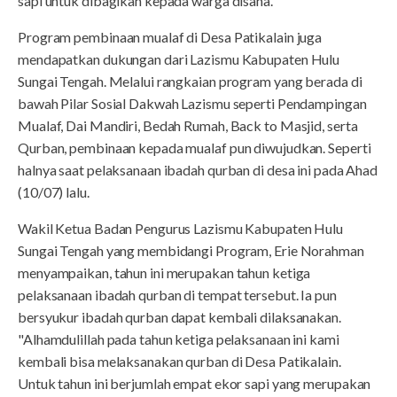
sapi untuk dibagikan kepada warga disana.
Program pembinaan mualaf di Desa Patikalain juga
mendapatkan dukungan dari Lazismu Kabupaten Hulu
Sungai Tengah. Melalui rangkaian program yang berada di
bawah Pilar Sosial Dakwah Lazismu seperti Pendampingan
Mualaf, Dai Mandiri, Bedah Rumah, Back to Masjid, serta
Qurban, pembinaan kepada mualaf pun diwujudkan. Seperti
halnya saat pelaksanaan ibadah qurban di desa ini pada Ahad
(10/07) lalu.
Wakil Ketua Badan Pengurus Lazismu Kabupaten Hulu
Sungai Tengah yang membidangi Program, Erie Norahman
menyampaikan, tahun ini merupakan tahun ketiga
pelaksanaan ibadah qurban di tempat tersebut. Ia pun
bersyukur ibadah qurban dapat kembali dilaksanakan.
"Alhamdulillah pada tahun ketiga pelaksanaan ini kami
kembali bisa melaksanakan qurban di Desa Patikalain.
Untuk tahun ini berjumlah empat ekor sapi yang merupakan