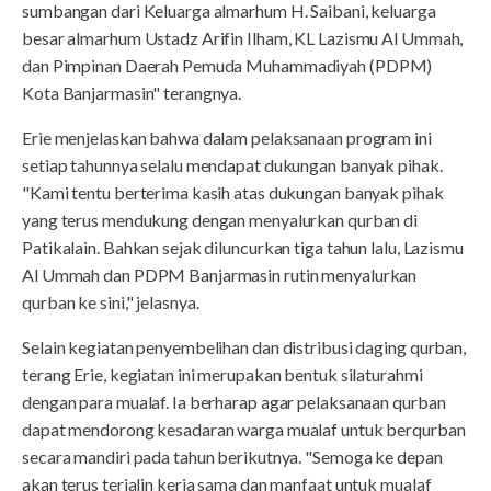
sumbangan dari Keluarga almarhum H. Saibani, keluarga
besar almarhum Ustadz Arifin Ilham, KL Lazismu Al Ummah,
dan Pimpinan Daerah Pemuda Muhammadiyah (PDPM)
Kota Banjarmasin" terangnya.
Erie menjelaskan bahwa dalam pelaksanaan program ini
setiap tahunnya selalu mendapat dukungan banyak pihak.
"Kami tentu berterima kasih atas dukungan banyak pihak
yang terus mendukung dengan menyalurkan qurban di
Patikalain. Bahkan sejak diluncurkan tiga tahun lalu, Lazismu
Al Ummah dan PDPM Banjarmasin rutin menyalurkan
qurban ke sini," jelasnya.
Selain kegiatan penyembelihan dan distribusi daging qurban,
terang Erie, kegiatan ini merupakan bentuk silaturahmi
dengan para mualaf. Ia berharap agar pelaksanaan qurban
dapat mendorong kesadaran warga mualaf untuk berqurban
secara mandiri pada tahun berikutnya. "Semoga ke depan
akan terus terjalin kerja sama dan manfaat untuk mualaf