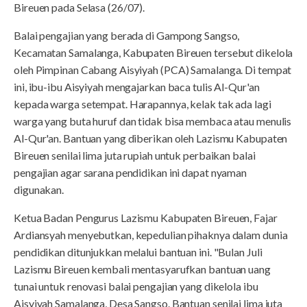
Bireuen pada Selasa (26/07).
Balai pengajian yang berada di Gampong Sangso,
Kecamatan Samalanga, Kabupaten Bireuen tersebut dikelola
oleh Pimpinan Cabang Aisyiyah (PCA) Samalanga. Di tempat
ini, ibu-ibu Aisyiyah mengajarkan baca tulis Al-Qur'an
kepada warga setempat. Harapannya, kelak tak ada lagi
warga yang buta huruf dan tidak bisa membaca atau menulis
Al-Qur'an. Bantuan yang diberikan oleh Lazismu Kabupaten
Bireuen senilai lima juta rupiah untuk perbaikan balai
pengajian agar sarana pendidikan ini dapat nyaman
digunakan.
Ketua Badan Pengurus Lazismu Kabupaten Bireuen, Fajar
Ardiansyah menyebutkan, kepedulian pihaknya dalam dunia
pendidikan ditunjukkan melalui bantuan ini. "Bulan Juli
Lazismu Bireuen kembali mentasyarufkan bantuan uang
tunai untuk renovasi balai pengajian yang dikelola ibu
Aisyiyah Samalanga, Desa Sangso. Bantuan senilai lima juta