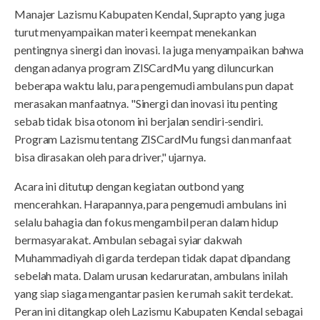
Manajer Lazismu Kabupaten Kendal, Suprapto yang juga
turut menyampaikan materi keempat menekankan
pentingnya sinergi dan inovasi. Ia juga menyampaikan bahwa
dengan adanya program ZISCardMu yang diluncurkan
beberapa waktu lalu, para pengemudi ambulans pun dapat
merasakan manfaatnya. "Sinergi dan inovasi itu penting
sebab tidak bisa otonom ini berjalan sendiri-sendiri.
Program Lazismu tentang ZISCardMu fungsi dan manfaat
bisa dirasakan oleh para driver," ujarnya.
Acara ini ditutup dengan kegiatan outbond yang
mencerahkan. Harapannya, para pengemudi ambulans ini
selalu bahagia dan fokus mengambil peran dalam hidup
bermasyarakat. Ambulan sebagai syiar dakwah
Muhammadiyah di garda terdepan tidak dapat dipandang
sebelah mata. Dalam urusan kedaruratan, ambulans inilah
yang siap siaga mengantar pasien ke rumah sakit terdekat.
Peran ini ditangkap oleh Lazismu Kabupaten Kendal sebagai