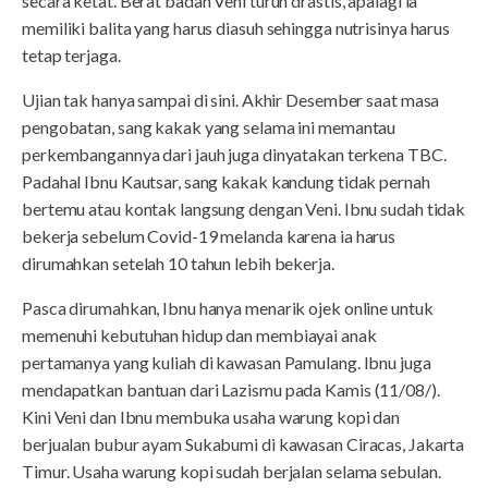
secara ketat. Berat badan Veni turun drastis, apalagi ia
memiliki balita yang harus diasuh sehingga nutrisinya harus
tetap terjaga.
Ujian tak hanya sampai di sini. Akhir Desember saat masa
pengobatan, sang kakak yang selama ini memantau
perkembangannya dari jauh juga dinyatakan terkena TBC.
Padahal Ibnu Kautsar, sang kakak kandung tidak pernah
bertemu atau kontak langsung dengan Veni. Ibnu sudah tidak
bekerja sebelum Covid-19 melanda karena ia harus
dirumahkan setelah 10 tahun lebih bekerja.
Pasca dirumahkan, Ibnu hanya menarik ojek online untuk
memenuhi kebutuhan hidup dan membiayai anak
pertamanya yang kuliah di kawasan Pamulang. Ibnu juga
mendapatkan bantuan dari Lazismu pada Kamis (11/08/).
Kini Veni dan Ibnu membuka usaha warung kopi dan
berjualan bubur ayam Sukabumi di kawasan Ciracas, Jakarta
Timur. Usaha warung kopi sudah berjalan selama sebulan.