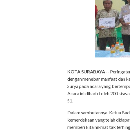
KOTA SURABAYA
-- Peringata
dengan menebar manfaat dan ke
Surya pada acara yang bertemp
Acara ini dihadiri oleh 200
S1.
Dalam sambutannya, Ketua Badan
kemerdekaan yang telah didapatk
memberi kita nikmat tak terhi