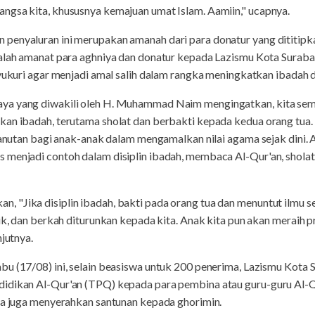
ngsa kita, khususnya kemajuan umat Islam. Aamiin," ucapnya.
penyaluran ini merupakan amanah dari para donatur yang dititipk
dalah amanat para aghniya dan donatur kepada Lazismu Kota Surab
syukuri agar menjadi amal salih dalam rangka meningkatkan ibadah d
ya yang diwakili oleh H. Muhammad Naim mengingatkan, kita sem
kan ibadah, terutama sholat dan berbakti kepada kedua orang tua. 
 panutan bagi anak-anak dalam mengamalkan nilai agama sejak dini.
menjadi contoh dalam disiplin ibadah, membaca Al-Qur'an, sholat m
"Jika disiplin ibadah, bakti pada orang tua dan menuntut ilmu sert
fik, dan berkah diturunkan kepada kita. Anak kita pun akan meraih 
njutnya.
bu (17/08) ini, selain beasiswa untuk 200 penerima, Lazismu Kota
idikan Al-Qur'an (TPQ) kepada para pembina atau guru-guru Al-Qu
aya juga menyerahkan santunan kepada ghorimin.