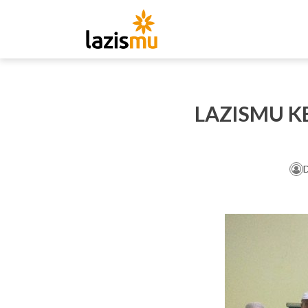
LAZISMU K
D