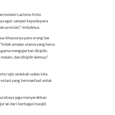
an melalui Lazismu Kota
aya agar sampai kepada para
an prestasi," imbuhnya.
ua khususnya para orang tua
"Inilah amalan utama yang harus
 Agama mengajarkan disiplin.
alam, dan disiplin lainnya,"
a rajin sedekah selalu kita
prestasi yang bermanfaat untuk
 Surabaya juga menyerahkan
r'an dari berbagai masjid.