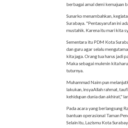
berbagai amal demi kemajuan ba
Sunarko menambahkan, kegiatan 
Surabaya. "Pentasyarufan ini a
mustahik. Karena itu mari kita 
Sementara itu PDM Kota Suraba
dan guru agar selalu mengutama
kita jaga. Orang tua harus jadi
Maka sebagai mukmin kita harus 
tuturnya.
Muhammad Naim pun melanjutkan, 
lakukan, insyaAllah rahmat, tau
kehidupan dunia dan akhirat," la
Pada acara yang berlangsung Ra
bantuan operasional Taman Pend
Selain itu, Lazismu Kota Surab