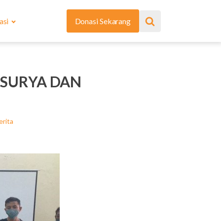
asi
Donasi Sekarang
 SURYA DAN
erita