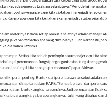
knya sebagai periode perbaikan tata kelola yang baik (good govern
riskan kepada pengurus Lazismu selanjutnya. "Periode ini merupak
ahan good governance yang kita ciptakan ini menjadi legacy, me
ya. Karena apa yang kita kerjakan akan menjadi catatan sejarah, 
am materinya bahwa setiap manusia sejatinya adalah manajer ata
ggung jawaban terhadap apa yang dikelolanya. Oleh karena itu, pe
ikelola dalam Lazismu.
 pemimpin. Setiap kita adalah pemimpin atau manajer dan kita aka
ada fungsi perencanaan, fungsi pengorganisasian, fungsi penggerak
merupakan fungsi kita sebagai perencanaan," papar Akhyar.
miliki peran penting. Bentuk dari perencanaan tersebut adalah an
 perencanaan disiapkan dalam RAPB. "Semua berawal dari perencan
anaan dalam bentuk angka, itu esensinya. Jadi perencanaan tidak 
a kita bicara angka, ya berapa angkanya. Itulah yang dibahas dan