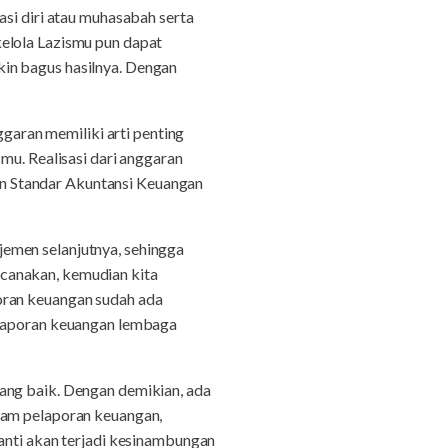
asi diri atau muhasabah serta
elola Lazismu pun dapat
in bagus hasilnya. Dengan
aran memiliki arti penting
mu. Realisasi dari anggaran
n Standar Akuntansi Keuangan
emen selanjutnya, sehingga
encanakan, kemudian kita
oran keuangan sudah ada
n laporan keuangan lembaga
ang baik. Dengan demikian, ada
lam pelaporan keuangan,
nanti akan terjadi kesinambungan