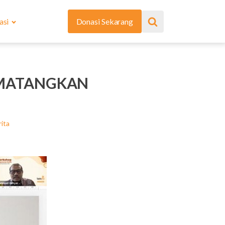
asi
Donasi Sekarang
 MATANGKAN
ita