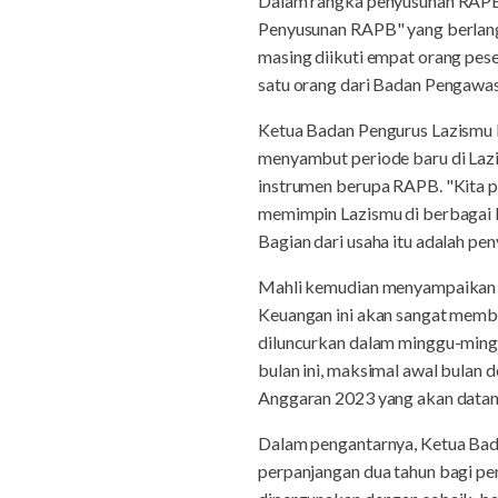
Dalam rangka penyusunan RAPB
Penyusunan RAPB" yang berlangsu
masing diikuti empat orang pes
satu orang dari Badan Pengawas.
Ketua Badan Pengurus Lazismu
menyambut periode baru di Lazi
instrumen berupa RAPB. "Kita 
memimpin Lazismu di berbagai le
Bagian dari usaha itu adalah pen
Mahli kemudian menyampaikan b
Keuangan ini akan sangat memb
diluncurkan dalam minggu-minggu 
bulan ini, maksimal awal bulan
Anggaran 2023 yang akan datang
Dalam pengantarnya, Ketua B
perpanjangan dua tahun bagi p