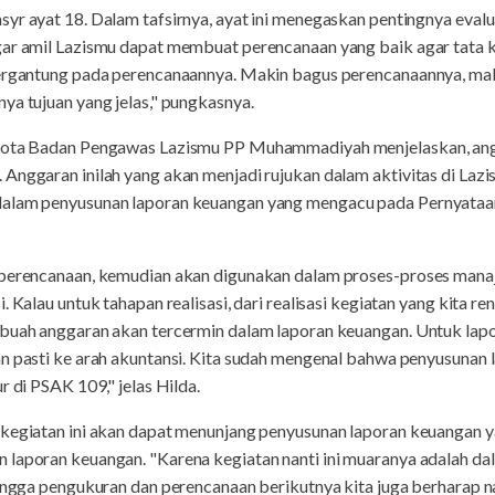
yr ayat 18. Dalam tafsirnya, ayat ini menegaskan pentingnya evalu
gar amil Lazismu dapat membuat perencanaan yang baik agar tata k
tergantung pada perencanaannya. Makin bagus perencanaannya, mak
ya tujuan yang jelas," pungkasnya.
ggota Badan Pengawas Lazismu PP Muhammadiyah menjelaskan, angg
Anggaran inilah yang akan menjadi rujukan dalam aktivitas di Lazis
dalam penyusunan laporan keuangan yang mengacu pada Pernyataa
 perencanaan, kemudian akan digunakan dalam proses-proses manaj
. Kalau untuk tahapan realisasi, dari realisasi kegiatan yang kita r
ebuah anggaran akan tercermin dalam laporan keuangan. Untuk lap
an pasti ke arah akuntansi. Kita sudah mengenal bahwa penyusuna
r di PSAK 109," jelas Hilda.
 kegiatan ini akan dapat menunjang penyusunan laporan keuangan y
 laporan keuangan. "Karena kegiatan nanti ini muaranya adalah da
hingga pengukuran dan perencanaan berikutnya kita juga berharap 