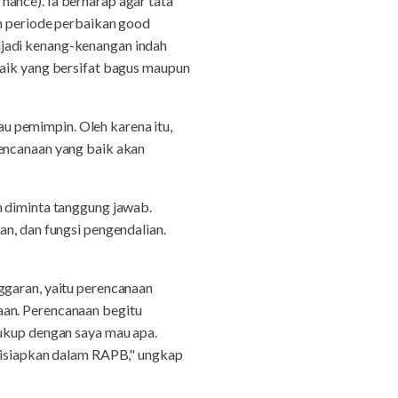
ance). Ia berharap agar tata
an periode perbaikan good
njadi kenang-kenangan indah
baik yang bersifat bagus maupun
u pemimpin. Oleh karena itu,
rencanaan yang baik akan
n diminta tanggung jawab.
an, dan fungsi pengendalian.
ggaran, yaitu perencanaan
aan. Perencanaan begitu
cukup dengan saya mau apa.
 disiapkan dalam RAPB," ungkap