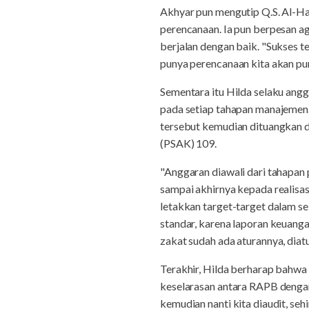
Akhyar pun mengutip Q.S. Al-Has
perencanaan. Ia pun berpesan a
berjalan dengan baik. "Sukses 
punya perencanaan kita akan pun
Sementara itu Hilda selaku an
pada setiap tahapan manajemen. 
tersebut kemudian dituangkan 
(PSAK) 109.
"Anggaran diawali dari tahapan
sampai akhirnya kepada realisasi
letakkan target-target dalam s
standar, karena laporan keuang
zakat sudah ada aturannya, diatu
Terakhir, Hilda berharap bahwa
keselarasan antara RAPB dengan
kemudian nanti kita diaudit, se