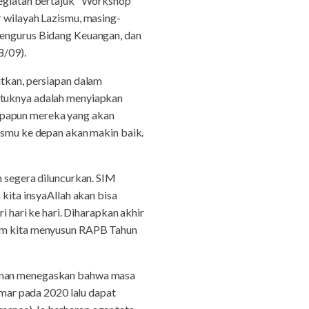
egiatan bertajuk "Workshop
r wilayah Lazismu, masing-
 Pengurus Bidang Keuangan, dan
8/09).
kan, persiapan dalam
entuknya adalah menyiapkan
apapun mereka yang akan
zismu ke depan akan makin baik.
segera diluncurkan. SIM
ita insyaAllah akan bisa
i hari ke hari. Diharapkan akhir
alam kita menyusun RAPB Tahun
nan menegaskan bahwa masa
ar pada 2020 lalu dapat