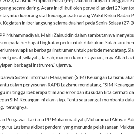
 2023, Lazismu Pimpinan Pusat (PP) Muhammadiyah menggelar k
ng secara daring. Acara ini diikuti oleh perwakilan dari 27 kanto
erta yaitu dua orang staf keuangan, satu orang Wakil Ketua Badan
 Kegiatan ini berlangsung selama dua hari pada Senin-Selasa (27-2
 PP Muhammadiyah, Mahli Zainuddin dalam sambutannya menyebut
smu pada berbagai tingkatan perlu untuk dilakukan. Salah satu b
perlu menyiapkan berbagai instrumen untuk periode mendatang. Si
vel, pusat, wilayah, daerah, maupun kantor layanan, insyaAllah La
yiapan berbagai instrumen," ujarnya.
ahwa Sistem Informasi Manajemen (SIM) Keuangan Lazismu akan 
antu dalam penyusunan RAPB Lazismu mendatang. "SIM Keuangan k
ini, tinggal beberapa trial and error dan itu sudah kita cermati dar
 depan SIM Keuangan ini akan siap. Tentu saja sangat membantu d
." terangnya.
adan Pengawas Lazismu PP Muhammadiyah, Muhammad Akhyar Ad
engurus Lazismu akibat pandemi yang menunda pelaksanaan Muktam