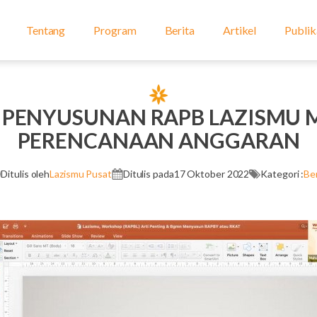
Tentang
Program
Berita
Artikel
Publik
PENYUSUNAN RAPB LAZISMU
PERENCANAAN ANGGARAN
Ditulis oleh
Lazismu Pusat
Ditulis pada
17 Oktober 2022
Kategori :
Ber