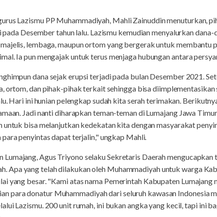
gurus Lazismu PP Muhammadiyah, Mahli Zainuddin menuturkan, pi
jadi pada Desember tahun lalu. Lazismu kemudian menyalurkan dana-
majelis, lembaga, maupun ortom yang bergerak untuk membantu pa
mal. Ia pun mengajak untuk terus menjaga hubungan antara persya
nghimpun dana sejak erupsi terjadi pada bulan Desember 2021. Set
, ortom, dan pihak-pihak terkait sehingga bisa diimplementasikan
lu. Hari ini hunian pelengkap sudah kita serah terimakan. Berikutn
gamaan. Jadi nanti diharapkan teman-teman di Lumajang Jawa Timu
h untuk bisa melanjutkan kedekatan kita dengan masyarakat penyi
para penyintas dapat terjalin," ungkap Mahli.
 Lumajang, Agus Triyono selaku Sekretaris Daerah mengucapkan t
. Apa yang telah dilakukan oleh Muhammadiyah untuk warga Ka
lai yang besar. "Kami atas nama Pemerintah Kabupaten Lumajang 
 para donatur Muhammadiyah dari seluruh kawasan Indonesia mau
ui Lazismu. 200 unit rumah, ini bukan angka yang kecil, tapi ini ba