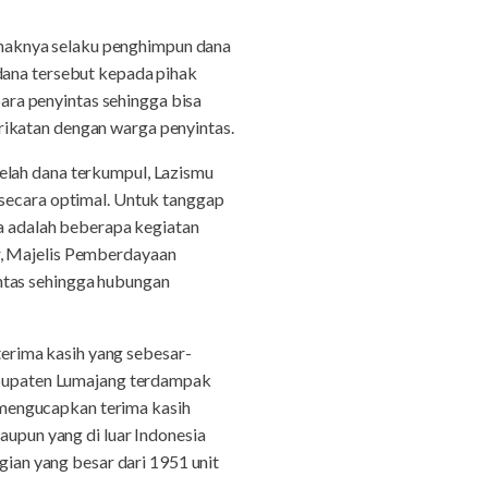
haknya selaku penghimpun dana
dana tersebut kepada pihak
ra penyintas sehingga bisa
rikatan dengan warga penyintas.
elah dana terkumpul, Lazismu
 secara optimal. Untuk tanggap
ya adalah beberapa kegiatan
r, Majelis Pemberdayaan
ntas sehingga hubungan
erima kasih yang sebesar-
bupaten Lumajang terdampak
mengucapkan terima kasih
pun yang di luar Indonesia
gian yang besar dari 1951 unit