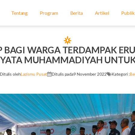
Tentang
Program
Berita
Artikel
Publik
 BAGI WARGA TERDAMPAK ERU
NYATA MUHAMMADIYAH UNTUK
Ditulis oleh
Lazismu Pusat
Ditulis pada
9 November 2022
Kategori :
Be