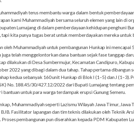
.
 Muhammadiyah terus membantu warga dalam bentuk pemberdayaan
 harapan kami Muhammadiyah bersama seluruh elemen yang lain di 
upaten Lumajang di dalam pemberdayaan kehidupan penghuni Bumi
, tapi kita punya tugas berat untuk memberdayakan mereka untuk bi
kan oleh Muhammadiyah untuk pembangunan Hunkap ini mencapai 5,6
uga telah menggelontorkan dana bantuan sejak fase tanggap daru
kap dilakukan di Desa Sumbermujur, Kecamatan Candipuro, Kabupa
ober 2022 yang dibagi dalam dua tahap. Tahap pertama dibangun se
tahap kedua sebanyak 160 unit Hunkap di Blok I (1–5) dan J (1–3)
(SK) No. 188.45/30/427.12/2022 dari Bupati Lumajang tentang pem
ri bantuan untuk para warga terdampak erupsi Gunung Semeru.
kap, Muhammadiyah seperti Lazismu Wilayah Jawa Timur, Jawa Te
BJB. Fasilitator lapangan dan tim teknis dilakukan oleh Teknik Arsi
 Proses pembangunan pun diserahkan kepada PDM Kabupaten Lu