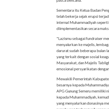
pasca bencana.
Sementara itu Ketua Badan Pen
telah bekerja sejak erupsi ter
internal Muhammadiyah seperti 
diimplementasikan secara maksi
"Lazismu sebagai fundraiser me
menyalurkan ke majelis, lembaga
darurat sudah beberapa bulan la
yang terkait dengan sosial kea
Masyarakat, dan Majelis Tablig
emosional persyarikatan dengan 
Mewakili Pemerintah Kabupaten
besarnya kepada Muhammadiyah
APG Gunung Semeru memiliki ni
kepada Muhammadiyah, kemudian
yang menyalurkan donasinya melal