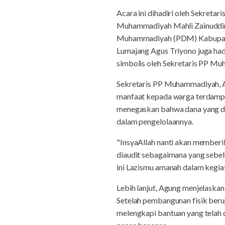
Acara ini dihadiri oleh Sekret
Muhammadiyah Mahli Zainuddin
Muhammadiyah (PDM) Kabupaten 
Lumajang Agus Triyono juga ha
simbolis oleh Sekretaris PP M
Sekretaris PP Muhammadiyah, 
manfaat kepada warga terdampak
menegaskan bahwa dana yang di
dalam pengelolaannya.
"InsyaAllah nanti akan member
diaudit sebagaimana yang sebel
ini Lazismu amanah dalam kegia
Lebih lanjut, Agung menjelask
Setelah pembangunan fisik beru
melengkapi bantuan yang telah 