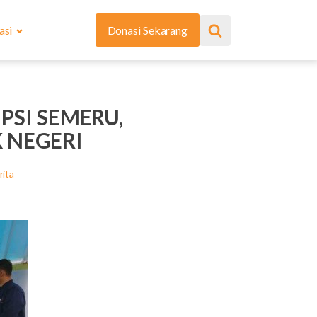
asi
Donasi Sekarang
PSI SEMERU,
 NEGERI
rita