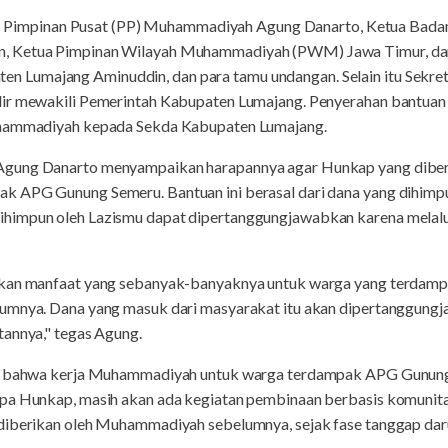
aris Pimpinan Pusat (PP) Muhammadiyah Agung Danarto, Ketua Bad
, Ketua Pimpinan Wilayah Muhammadiyah (PWM) Jawa Timur, da
Lumajang Aminuddin, dan para tamu undangan. Selain itu Sekret
dir mewakili Pemerintah Kabupaten Lumajang. Penyerahan bantuan
uhammadiyah kepada Sekda Kabupaten Lumajang.
Agung Danarto menyampaikan harapannya agar Hunkap yang dibe
 APG Gunung Semeru. Bantuan ini berasal dari dana yang dihimpun
himpun oleh Lazismu dapat dipertanggungjawabkan karena melalu
ikan manfaat yang sebanyak-banyaknya untuk warga yang terdampak
umnya. Dana yang masuk dari masyarakat itu akan dipertanggungj
tannya," tegas Agung.
an bahwa kerja Muhammadiyah untuk warga terdampak APG Gunung
pa Hunkap, masih akan ada kegiatan pembinaan berbasis komunitas
diberikan oleh Muhammadiyah sebelumnya, sejak fase tanggap dar