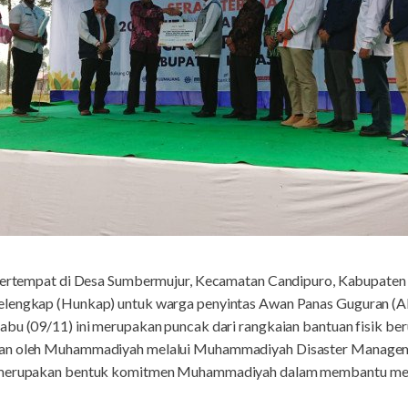
Bertempat di Desa Sumbermujur, Kecamatan Candipuro, Kabupate
elengkap (Hunkap) untuk warga penyintas Awan Panas Guguran (A
abu (09/11) ini merupakan puncak dari rangkaian bantuan fisik b
ikan oleh Muhammadiyah melalui Muhammadiyah Disaster Manag
i merupakan bentuk komitmen Muhammadiyah dalam membantu me