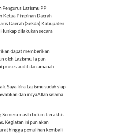
an Pengurus Lazismu PP
n Ketua Pimpinan Daerah
aris Daerah (Sekda) Kabupaten
 Hunkap dilakukan secara
rikan dapat memberikan
 oleh Lazismu. Ia pun
i proses audit dan amanah
. Saya kira Lazismu sudah siap
awabkan dan insyaAllah selama
 Semeru masih belum berakhir.
. Kegiatan ini pun akan
urat hingga pemulihan kembali