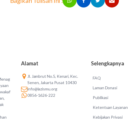
Bagikan Tulisan Ini :
Alamat
Selengkapnya
Jl. Jambrut No.5, Kenari, Kec.
FAQ
 Menag
Senen, Jakarta Pusat 10430
ayaan
Laman Donasi
info@lazismu.org
 wakaf
0856-1626-222
Publikasi
an,
dak
Ketentuan Layanan
Kebijakan Privasi
ahan