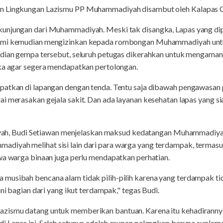
n Lingkungan Lazismu PP Muhammadiyah disambut oleh Kalapas Cia
kunjungan dari Muhammadiyah. Meski tak disangka, Lapas yang dip
Tomi kemudian mengizinkan kepada rombongan Muhammadiyah unt
adian gempa tersebut, seluruh petugas dikerahkan untuk mengaman
uka agar segera mendapatkan pertolongan.
patkan di lapangan dengan tenda. Tentu saja dibawah pengawasan 
i merasakan gejala sakit. Dan ada layanan kesehatan lapas yang si
Budi Setiawan menjelaskan maksud kedatangan Muhammadiyah k
iyah melihat sisi lain dari para warga yang terdampak, termasuk 
wa warga binaan juga perlu mendapatkan perhatian.
musibah bencana alam tidak pilih-pilih karena yang terdampak ti
ini bagian dari yang ikut terdampak," tegas Budi.
zismu datang untuk memberikan bantuan. Karena itu kehadirannya
 Lapas ini. Salah satunya adalah asupan pelengkap berupa supleme