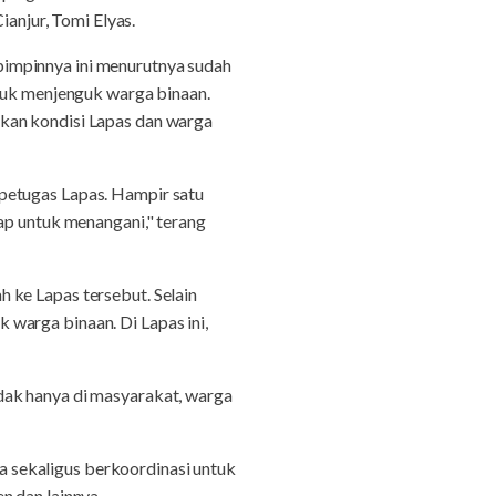
njur, Tomi Elyas.
impinnya ini menurutnya sudah
uk menjenguk warga binaan.
kan kondisi Lapas dan warga
petugas Lapas. Hampir satu
ap untuk menangani," terang
e Lapas tersebut. Selain
warga binaan. Di Lapas ini,
dak hanya di masyarakat, warga
 sekaligus berkoordinasi untuk
n dan lainnya.