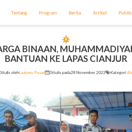
Tentang
Program
Berita
Artikel
Publik
ARGA BINAAN, MUHAMMADIYA
BANTUAN KE LAPAS CIANJUR
Ditulis oleh
Lazismu Pusat
Ditulis pada
28 November 2022
Kategori :
Be