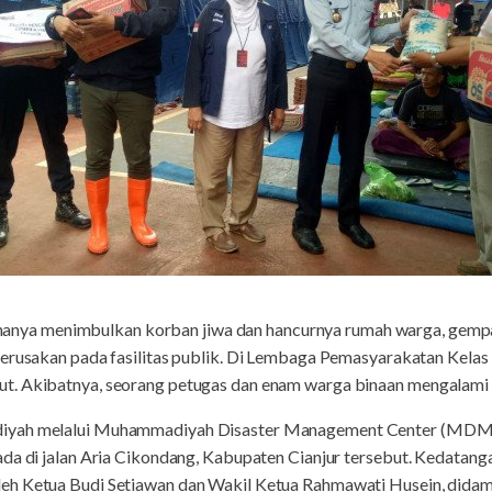
hanya menimbulkan korban jiwa dan hancurnya rumah warga, gempa
kerusakan pada fasilitas publik. Di Lembaga Pemasyarakatan Kelas
t. Akibatnya, seorang petugas dan enam warga binaan mengalami 
iyah melalui Muhammadiyah Disaster Management Center (MDMC
ada di jalan Aria Cikondang, Kabupaten Cianjur tersebut. Kedat
eh Ketua Budi Setiawan dan Wakil Ketua Rahmawati Husein, didam