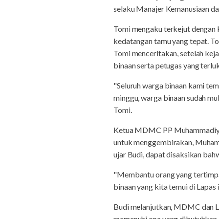
selaku Manajer Kemanusiaan da
Tomi mengaku terkejut dengan 
kedatangan tamu yang tepat. 
Tomi menceritakan, setelah kej
binaan serta petugas yang terl
"Seluruh warga binaan kami tem
minggu, warga binaan sudah mula
Tomi.
Ketua MDMC PP Muhammadiyah, 
untuk menggembirakan, Muhammad
ujar Budi, dapat disaksikan bah
"Membantu orang yang tertimpa 
binaan yang kita temui di Lapas 
Budi melanjutkan, MDMC dan La
memenuhi apa yang dibutuhkan di