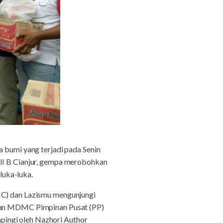
 bumi yang terjadi pada Senin
 II B Cianjur, gempa merobohkan
luka-luka.
) dan Lazismu mengunjungi
angan MDMC Pimpinan Pusat (PP)
pingi oleh Nazhori Author