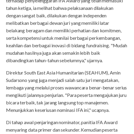
terhadap penyelenggaran IFA Award yang telah memasuki
tahun ketiga, ia melihat bahwa pelaksanaan dilakukan
dengan sangat baik, dilakukan dengan independen
melibatkan berbagai dewan juri yang memiliki latar
belakang beragam dan memiliki perhatian dan komitmen,
serta kompetensi untuk menilai berbagai perkembangan,
keahlian dan berbagai inovasi di bidang fundraising. "Mudah
mudahan hasilnya juga akan semakin lebih baik
dibandingkan tahun-tahun sebelumnya," ujarnya.
Direktur South East Asia Humanitarian (SEAHUM), Amin
Sudarsono yang juga menjadi salah satu juri mengatakan,
lembaga yang melalui proses wawancara benar-benar serius
mengikuti jalannya penjurian. "Para peserta mengajukan juru
bicara terbaik, tak jarang langsung top manajemen.
Menunjukkan keseriusan nominasi IFA ini," ucapnya.
Di tahap awal penjaringan nominator, panitia IFA Award
menyaring data primer dan sekunder. Kemudian peserta