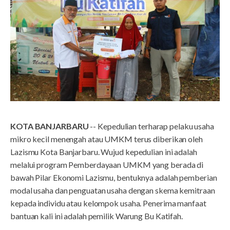
KOTA BANJARBARU
-- Kepedulian terharap pelaku usaha
mikro kecil menengah atau UMKM terus diberikan oleh
Lazismu Kota Banjarbaru. Wujud kepedulian ini adalah
melalui program Pemberdayaan UMKM yang berada di
bawah Pilar Ekonomi Lazismu, bentuknya adalah pemberian
modal usaha dan penguatan usaha dengan skema kemitraan
kepada individu atau kelompok usaha. Penerima manfaat
bantuan kali ini adalah pemilik Warung Bu Katifah.