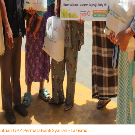
antuan UPZ PermataBank Syariah - Lazismu