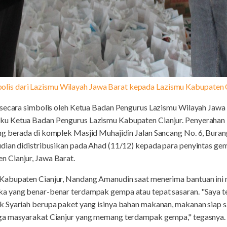
bolis dari Lazismu Wilayah Jawa Barat kepada Lazismu Kabupaten 
 secara simbolis oleh Ketua Badan Pengurus Lazismu Wilayah Jawa 
u Ketua Badan Pengurus Lazismu Kabupaten Cianjur. Penyerahan b
ng berada di komplek Masjid Muhajidin Jalan Sancang No. 6, Bura
dian didistribusikan pada Ahad (11/12) kepada para penyintas gem
 Cianjur, Jawa Barat.
Kabupaten Cianjur, Nandang Amanudin saat menerima bantuan in
 yang benar-benar terdampak gempa atau tepat sasaran. "Saya ter
Syariah berupa paket yang isinya bahan makanan, makanan siap saj
ga masyarakat Cianjur yang memang terdampak gempa," tegasnya.