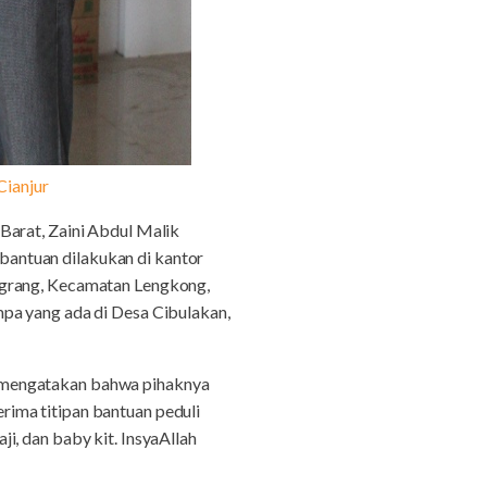
Cianjur
Barat, Zaini Abdul Malik
antuan dilakukan di kantor
ngrang, Kecamatan Lengkong,
pa yang ada di Desa Cibulakan,
i mengatakan bahwa pihaknya
ima titipan bantuan peduli
i, dan baby kit. InsyaAllah