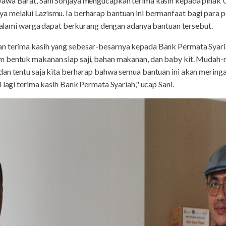
Jawa Barat, Sani Sonjaya mengucapkan terima kasih kepada pihak
 melalui Lazismu. Ia berharap bantuan ini bermanfaat bagi para 
 dialami warga dapat berkurang dengan adanya bantuan tersebut.
n terima kasih yang sebesar-besarnya kepada Bank Permata Syari
 bentuk makanan siap saji, bahan makanan, dan baby kit. Mudah-
dan tentu saja kita berharap bahwa semua bantuan ini akan merin
 lagi terima kasih Bank Permata Syariah," ucap Sani.