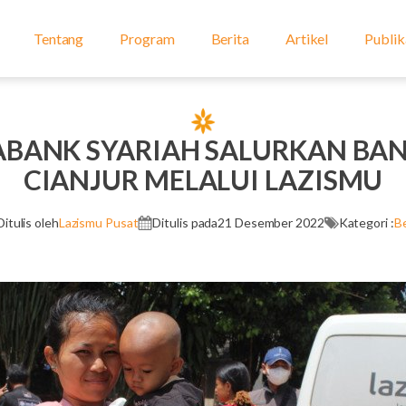
Tentang
Program
Berita
Artikel
Publik
ABANK SYARIAH SALURKAN BAN
CIANJUR MELALUI LAZISMU
Ditulis oleh
Lazismu Pusat
Ditulis pada
21 Desember 2022
Kategori :
Be