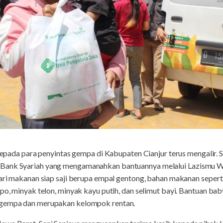
epada para penyintas gempa di Kabupaten Cianjur terus mengalir. S
Bank Syariah yang mengamanahkan bantuannya melalui Lazismu Wi
ari makanan siap saji berupa empal gentong, bahan makanan seperti b
po, minyak telon, minyak kayu putih, dan selimut bayi. Bantuan baby
 gempa dan merupakan kelompok rentan.