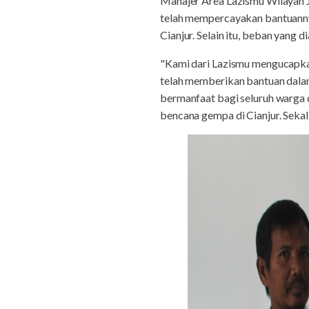
Manajer Area Lazismu Wilayah 
telah mempercayakan bantuannya
Cianjur. Selain itu, beban yang
"Kami dari Lazismu mengucapka
telah memberikan bantuan dalam
bermanfaat bagi seluruh warga 
bencana gempa di Cianjur. Sekali