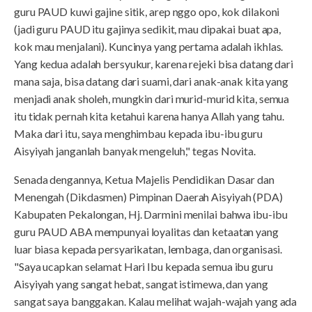
guru PAUD kuwi gajine sitik, arep nggo opo, kok dilakoni
(jadi guru PAUD itu gajinya sedikit, mau dipakai buat apa,
kok mau menjalani). Kuncinya yang pertama adalah ikhlas.
Yang kedua adalah bersyukur, karena rejeki bisa datang dari
mana saja, bisa datang dari suami, dari anak-anak kita yang
menjadi anak sholeh, mungkin dari murid-murid kita, semua
itu tidak pernah kita ketahui karena hanya Allah yang tahu.
Maka dari itu, saya menghimbau kepada ibu-ibu guru
Aisyiyah janganlah banyak mengeluh," tegas Novita.
Senada dengannya, Ketua Majelis Pendidikan Dasar dan
Menengah (Dikdasmen) Pimpinan Daerah Aisyiyah (PDA)
Kabupaten Pekalongan, Hj. Darmini menilai bahwa ibu-ibu
guru PAUD ABA mempunyai loyalitas dan ketaatan yang
luar biasa kepada persyarikatan, lembaga, dan organisasi.
"Saya ucapkan selamat Hari Ibu kepada semua ibu guru
Aisyiyah yang sangat hebat, sangat istimewa, dan yang
sangat saya banggakan. Kalau melihat wajah-wajah yang ada