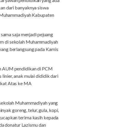
aryawan pendidikan yang ada
ikan dari banyaknya siswa
ai Muhammadiyah Kabupaten
 sama saja menjadi pejuang
arium di sekolah Muhammadiyah
a yang berlangsung pada Kamis
en AUM pendidikan di PCM
ier, anak mulai dididik dari
gkat Atas ke MA
k sekolah Muhammadiyah yang
yak goreng, telur, gula, kopi,
ucapkan terima kasih kepada
ada donatur Lazismu dan