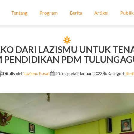
Tentang
Program
Berita
Artikel
Publik
KO DARI LAZISMU UNTUK TEN
 PENDIDIKAN PDM TULUNGA
Ditulis oleh
Lazismu Pusat
Ditulis pada
2 Januari 2023
Kategori :
Beri