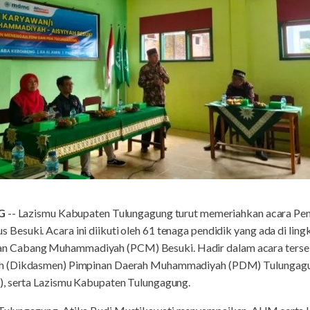
G
-- Lazismu Kabupaten Tulungagung turut memeriahkan acara Pe
esuki. Acara ini diikuti oleh 61 tenaga pendidik yang ada di lin
Cabang Muhammadiyah (PCM) Besuki. Hadir dalam acara tersebu
h (Dikdasmen) Pimpinan Daerah Muhammadiyah (PDM) Tulungagu
), serta Lazismu Kabupaten Tulungagung.