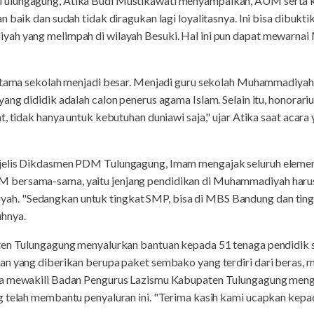
Tulungagung, Atika Budi Mustikawati menyampaikan, AUM serta k
 baik dan sudah tidak diragukan lagi loyalitasnya. Ini bisa dibukt
yah yang melimpah di wilayah Besuki. Hal ini pun dapat mewarn
 utama sekolah menjadi besar. Menjadi guru sekolah Muhammadiyah
yang dididik adalah calon penerus agama Islam. Selain itu, honor
t, tidak hanya untuk kebutuhan duniawi saja," ujar Atika saat acar
ajelis Dikdasmen PDM Tulungagung, Imam mengajak seluruh elem
ersama-sama, yaitu jenjang pendidikan di Muhammadiyah harus lin
h. "Sedangkan untuk tingkat SMP, bisa di MBS Bandung dan tin
hnya.
aten Tulungagung menyalurkan bantuan kepada 51 tenaga pendidi
n yang diberikan berupa paket sembako yang terdiri dari beras, min
ma mewakili Badan Pengurus Lazismu Kabupaten Tulungagung meng
g telah membantu penyaluran ini. "Terima kasih kami ucapkan kep