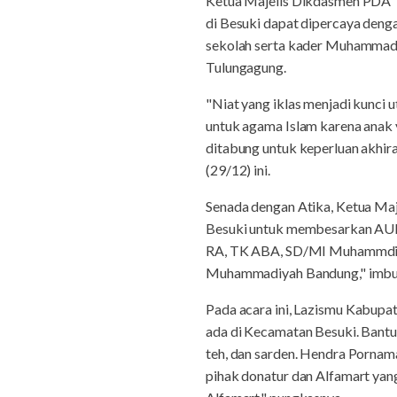
Ketua Majelis Dikdasmen PDA 
di Besuki dapat dipercaya dengan
sekolah serta kader Muhammadi
Tulungagung.
"Niat yang iklas menjadi kunci
untuk agama Islam karena anak 
ditabung untuk keperluan akhira
(29/12) ini.
Senada dengan Atika, Ketua M
Besuki untuk membesarkan AUM b
RA, TK ABA, SD/MI Muhammdiya
Muhammadiyah Bandung," imbu
Pada acara ini, Lazismu Kabup
ada di Kecamatan Besuki. Bantua
teh, dan sarden. Hendra Porna
pihak donatur dan Alfamart yan