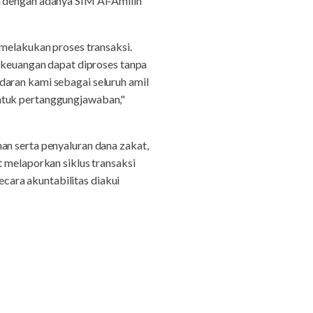
h dengan adanya SIM Al-Amilin
 melakukan proses transaksi.
n keuangan dapat diproses tanpa
daran kami sebagai seluruh amil
entuk pertanggungjawaban,"
an serta penyaluran dana zakat,
t melaporkan siklus transaksi
ara akuntabilitas diakui