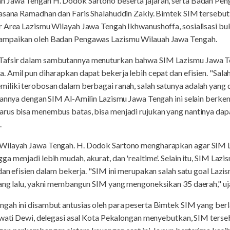
h Jawa Tengah H. Dodok Sartono beserta jajaran, serta Badan Pe
wasana Ramadhan dan Faris Shalahuddin Zakiy. Bimtek SIM tersebut
r Area Lazismu Wilayah Jawa Tengah Ikhwanushoffa, sosialisasi bu
ampaikan oleh Badan Pengawas Lazismu Wilauah Jawa Tengah.
Tafsir dalam sambutannya menuturkan bahwa SIM Lazismu Jawa 
 Amil pun diharapkan dapat bekerja lebih cepat dan efisien. "Salah
iliki terobosan dalam berbagai ranah, salah satunya adalah yang
apannya dengan SIM Al-Amilin Lazismu Jawa Tengah ini selain berke
rus bisa menembus batas, bisa menjadi rujukan yang nantinya dapa
.
Wilayah Jawa Tengah. H. Dodok Sartono mengharapkan agar SIM L
a menjadi lebih mudah, akurat, dan 'realtime'. Selain itu, SIM Lazi
dan efisien dalam bekerja. "SIM ini merupakan salah satu goal Laz
yang lalu, yakni membangun SIM yang mengoneksikan 35 daerah," uj
gah ini disambut antusias oleh para peserta Bimtek SIM yang ber
lawati Dewi, delegasi asal Kota Pekalongan menyebutkan, SIM ters