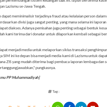
gan perkembangan sistem keuangan saat ini. Ia pun berterima kasi
gan Lazismu se-Jawa Tengah.
 dapat meminimalisir terjadinya fraud atau kelalaian person dalam
rdasarkan divisi juga sangat penting, yang mana selama ini lapora
dapat diakses. Adanya pemisahan juga penting sebagai bentuk kesa
ah kami terima dari donatur untuk dilaporkan kembali sebagai b
dapat menjadi media untuk melaporkan siklus transaksi penghimpun
ga SIM ini ke depan bisa menjadi media kami di Lazismu untuk dapa
na ZIS yang mudah diterima bagi pembaca laporan lembaga dan sec
pertanggungjawabkan," pungkasnya.
ismu PP Muhammadiyah]
Tag :