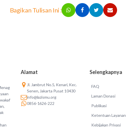
Bagikan Tulisan Ini :
Alamat
Selengkapnya
Jl. Jambrut No.5, Kenari, Kec.
FAQ
 Menag
Senen, Jakarta Pusat 10430
ayaan
Laman Donasi
info@lazismu.org
 wakaf
0856-1626-222
Publikasi
an,
dak
Ketentuan Layanan
Kebijakan Privasi
ahan