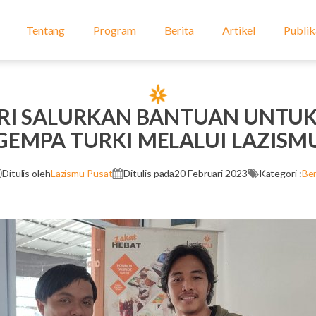
Tentang
Program
Berita
Artikel
Publik
MRI SALURKAN BANTUAN UNTUK
GEMPA TURKI MELALUI LAZISM
Ditulis oleh
Lazismu Pusat
Ditulis pada
20 Februari 2023
Kategori :
Ber