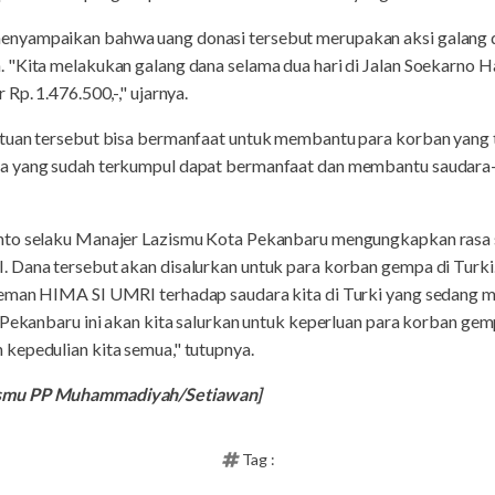
nyampaikan bahwa uang donasi tersebut merupakan aksi galang 
 "Kita melakukan galang dana selama dua hari di Jalan Soekarno H
Rp. 1.476.500,-," ujarnya.
ntuan tersebut bisa bermanfaat untuk membantu para korban yan
a yang sudah terkumpul dapat bermanfaat dan membantu saudara-
nto selaku Manajer Lazismu Kota Pekanbaru mengungkapkan rasa s
 Dana tersebut akan disalurkan untuk para korban gempa di Turki. 
teman HIMA SI UMRI terhadap saudara kita di Turki yang sedang 
 Pekanbaru ini akan kita salurkan untuk keperluan para korban gemp
kepedulian kita semua," tutupnya.
ismu PP Muhammadiyah/Setiawan]
Tag :