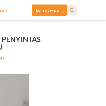
asi
Donasi Sekarang
 PENYINTAS
U
ita