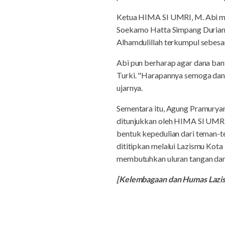
Ketua HIMA SI UMRI, M. Abi me
Soekarno Hatta Simpang Durian.
Alhamdulillah terkumpul sebesar 
Abi pun berharap agar dana ba
Turki. "Harapannya semoga dan
ujarnya.
Sementara itu, Agung Pramurya
ditunjukkan oleh HIMA SI UMRI.
bentuk kepedulian dari teman-
dititipkan melalui Lazismu Kota
membutuhkan uluran tangan dan 
[Kelembagaan dan Humas Laz