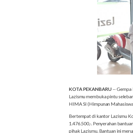
KOTA PEKANBARU
-- Gempa b
Lazismu membuka pintu selebar-
HIMA SI (Himpunan Mahasiswa 
Bertempat di kantor Lazismu K
1.476.500,-. Penyerahan bantua
pihak Lazismu. Bantuan ini mer