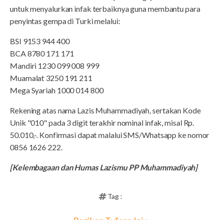
untuk menyalurkan infak terbaiknya guna membantu para
penyintas gempa di Turki melalui:
BSI 9153 944 400
BCA 8780 171 171
Mandiri 1230 099 008 999
Muamalat 3250 191 211
Mega Syariah 1000 014 800
Rekening atas nama Lazis Muhammadiyah, sertakan Kode
Unik "010" pada 3 digit terakhir nominal infak, misal Rp.
50.010,-. Konfirmasi dapat malalui SMS/Whatsapp ke nomor
0856 1626 222.
[Kelembagaan dan Humas Lazismu PP Muhammadiyah]
Tag :