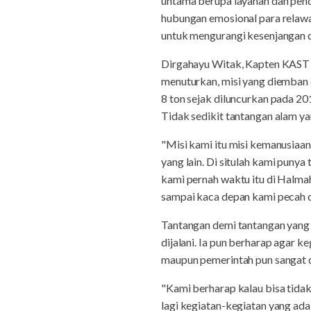
untama berupa layanan dan pen
hubungan emosional para relawa
untuk mengurangi kesenjangan 
Dirgahayu Witak, Kapten KAST d
menuturkan, misi yang diemban 
8 ton sejak diluncurkan pada 20
Tidak sedikit tantangan alam y
"Misi kami itu misi kemanusiaan,
yang lain. Di situlah kami puny
kami pernah waktu itu di Halma
sampai kaca depan kami pecah d
Tantangan demi tantangan yang 
dijalani. Ia pun berharap agar 
maupun pemerintah pun sangat di
"Kami berharap kalau bisa tidak 
lagi kegiatan-kegiatan yang ada