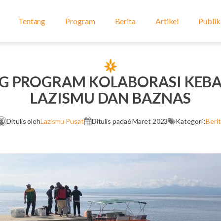
Tentang
Program
Berita
Artikel
Publik
G PROGRAM KOLABORASI KEBA
LAZISMU DAN BAZNAS
Ditulis oleh
Lazismu Pusat
Ditulis pada
6 Maret 2023
Kategori :
Beri