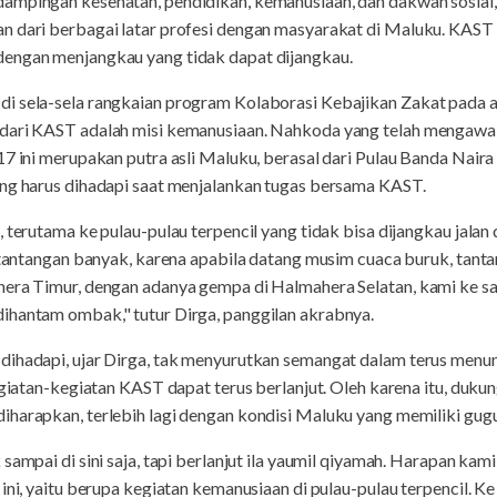
dampingan kesehatan, pendidikan, kemanusiaan, dan dakwah sos
n dari berbagai latar profesi dengan masyarakat di Maluku. KAST 
dengan menjangkau yang tidak dapat dijangkau.
i sela-sela rangkaian program Kolaborasi Kebajikan Zakat pada ak
dari KAST adalah misi kemanusiaan. Nahkoda yang telah mengawak
17 ini merupakan putra asli Maluku, berasal dari Pulau Banda Naira 
ang harus dihadapi saat menjalankan tugas bersama KAST.
 terutama ke pulau-pulau terpencil yang tidak bisa dijangkau jalan
a tantangan banyak, karena apabila datang musim cuaca buruk, tant
hera Timur, dengan adanya gempa di Halmahera Selatan, kami ke 
ihantam ombak," tutur Dirga, panggilan akrabnya.
dihadapi, ujar Dirga, tak menyurutkan semangat dalam terus menu
kegiatan-kegiatan KAST dapat terus berlanjut. Oleh karena itu, du
harapkan, terlebih lagi dengan kondisi Maluku yang memiliki gugu
sampai di sini saja, tapi berlanjut ila yaumil qiyamah. Harapan ka
 ini, yaitu berupa kegiatan kemanusiaan di pulau-pulau terpencil. 