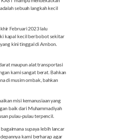
ial, KAST mampu mendekatkan
adalah sebuah langkah kecil
hir Februari 2023 lalu
i kapal kecil berbobot sekitar
yang kini tinggal di Ambon.
 darat maupun alat transportasi
angan kami sangat berat. Bahkan
sana di musim ombak, bahkan
naikan misi kemanusiaan yang
kungan baik dari Muhammadiyah
san pulau-pulau terpencil.
mi bagaimana supaya lebih lancar
Ke depannya kami berharap agar