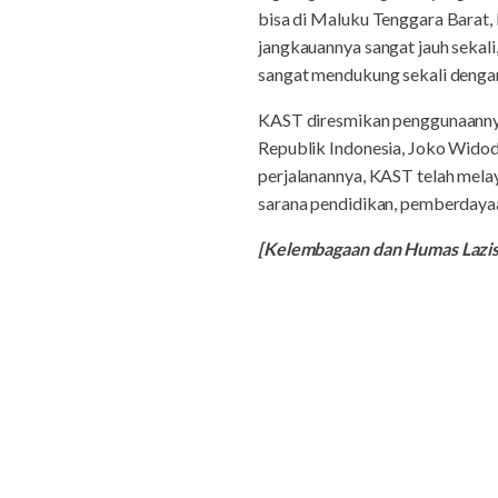
bisa di Maluku Tenggara Barat,
jangkauannya sangat jauh sekali,
sangat mendukung sekali dengan 
KAST diresmikan penggunaannya
Republik Indonesia, Joko Wid
perjalanannya, KAST telah melay
sarana pendidikan, pemberdayaa
[Kelembagaan dan Humas Laz