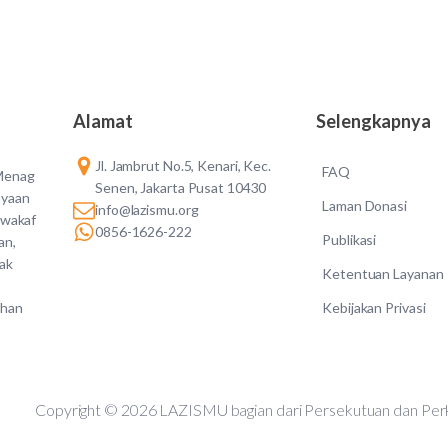
Alamat
Selengkapnya
Jl. Jambrut No.5, Kenari, Kec.
FAQ
 Menag
Senen, Jakarta Pusat 10430
ayaan
Laman Donasi
info@lazismu.org
 wakaf
0856-1626-222
Publikasi
an,
dak
Ketentuan Layanan
Kebijakan Privasi
ahan
Copyright © 2026 LAZISMU bagian dari Persekutuan d