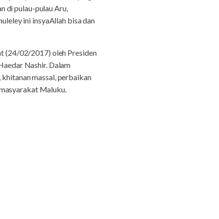
 di pulau-pulau Aru,
uleley ini insyaAllah bisa dan
 (24/02/2017) oleh Presiden
Haedar Nashir. Dalam
, khitanan massal, perbaikan
a masyarakat Maluku.