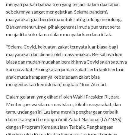
menyampaikan bahwa tren yang terjadi dalam dua tahun
sebelumnya sangat mengejutkan. Selama pandemi,
masyarakat giat berderma untuk saling tolong menolong.
Bahkan menurutnya, pihak generasi muda pun turut serta
menjadi tokoh utama dalam menyalurkan dana infak.
"Selama Covid, kekuatan zakat ternyata luar biasa bagi
masyarakat dan dinanti oleh masyaraakat. Berkahnya luar
biasa dan mudah-mudahan berakhirnya Covid salah satunya
karena zakat. Peningkatan jumlah zakat serta keiktsertaan
anak muda harapannya keberadaan zakat bisa
mengentaskan kemiskinan," ungkap Noor Ahmad.
Dalam gelaran yang dihadiri oleh Wakil Presiden RI, para
Menteri, perwakilan ormas Islam, tokoh masyarakat, dan
tamu undangan ini Lazismu meraih penghargaan terbaik
dalam kategori Lembaga Amil Zakat Nasional (LAZNAS)
dengan Program Kemanusiaan Terbaik. Penghargaan
diterima oleh Ketua Badan Pengurus Lazismu Pimpinan