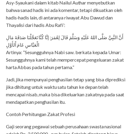
Asy-Syaukani dalam kitab Nailul Authar menyebutkan
bahwa sanad hadis ini ada komentar, tetapi dikuatkan oleh
hadis-hadis lain, di antaranya riwayat Abu Dawud dan
Thayalisi dari hadis Abu Rafi’:
أَنَّ النَّبِيَّ صَلَّى اللهُ عَلَيْهِ وَسَلَّمَ قَالَ لِعُمَرَ: إنَّا كُنَّا تَعَجَّلْنَا صَدَقَةَ مَالِ
الْعَبَّاسِ عَامَ اْلأَوَّلِ
Artinya: “Sesungguhnya Nabi saw. berkata kepada Umar:
Sesungguhnya kami telah mempercepat pengeluaran zakat
harta Abbas pada tahun pertama.”
Jadi, jika mempunyai penghasilan tetap yang bisa diprediksi
jika dihitung untuk waktu satu tahun ke depan telah
mencapai nisab, maka bisa dikeluarkan zakatnya pada saat
mendapatkan penghasilan itu.
Contoh Perhitungan Zakat Profesi
Gaji seorang pegawai sebuah perusahaan swasta nasional
adalah Rp. 3.500.000,- per bulan. Setelah dipotong biaya