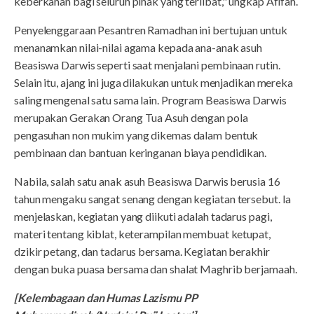
keberkahan bagi seluruh pihak yang terlibat," ungkap Afifah.
Penyelenggaraan Pesantren Ramadhan ini bertujuan untuk
menanamkan nilai-nilai agama kepada ana-anak asuh
Beasiswa Darwis seperti saat menjalani pembinaan rutin.
Selain itu, ajang ini juga dilakukan untuk menjadikan mereka
saling mengenal satu sama lain. Program Beasiswa Darwis
merupakan Gerakan Orang Tua Asuh dengan pola
pengasuhan non mukim yang dikemas dalam bentuk
pembinaan dan bantuan keringanan biaya pendidikan.
Nabila, salah satu anak asuh Beasiswa Darwis berusia 16
tahun mengaku sangat senang dengan kegiatan tersebut. Ia
menjelaskan, kegiatan yang diikuti adalah tadarus pagi,
materi tentang kiblat, keterampilan membuat ketupat,
dzikir petang, dan tadarus bersama. Kegiatan berakhir
dengan buka puasa bersama dan shalat Maghrib berjamaah.
[Kelembagaan dan Humas Lazismu PP