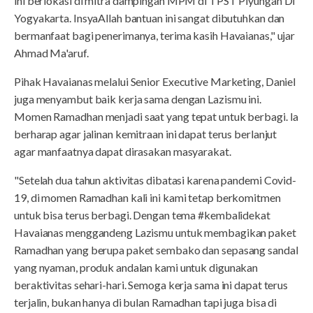
ini berlokasi di mitra dampingan MPM di TPST Piyungan DI
Yogyakarta. InsyaAllah bantuan ini sangat dibutuhkan dan
bermanfaat bagi penerimanya, terima kasih Havaianas," ujar
Ahmad Ma'aruf.
Pihak Havaianas melalui Senior Executive Marketing, Daniel
juga menyambut baik kerja sama dengan Lazismu ini.
Momen Ramadhan menjadi saat yang tepat untuk berbagi. Ia
berharap agar jalinan kemitraan ini dapat terus berlanjut
agar manfaatnya dapat dirasakan masyarakat.
"Setelah dua tahun aktivitas dibatasi karena pandemi Covid-
19, di momen Ramadhan kali ini kami tetap berkomitmen
untuk bisa terus berbagi. Dengan tema #kembalidekat
Havaianas menggandeng Lazismu untuk membagikan paket
Ramadhan yang berupa paket sembako dan sepasang sandal
yang nyaman, produk andalan kami untuk digunakan
beraktivitas sehari-hari. Semoga kerja sama ini dapat terus
terjalin, bukan hanya di bulan Ramadhan tapi juga bisa di