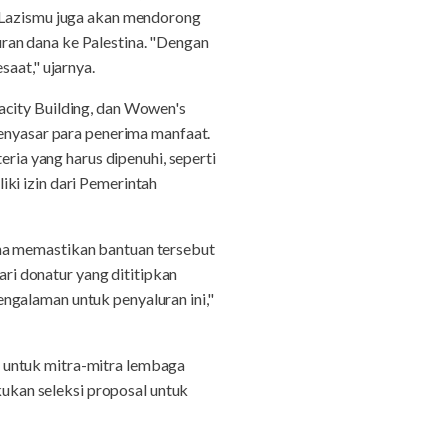
, Lazismu juga akan mendorong
ran dana ke Palestina. "Dengan
aat," ujarnya.
acity Building, dan Wowen's
menyasar para penerima manfaat.
eria yang harus dipenuhi, seperti
ki izin dari Pemerintah
una memastikan bantuan tersebut
i donatur yang dititipkan
ngalaman untuk penyaluran ini,"
 untuk mitra-mitra lembaga
kan seleksi proposal untuk