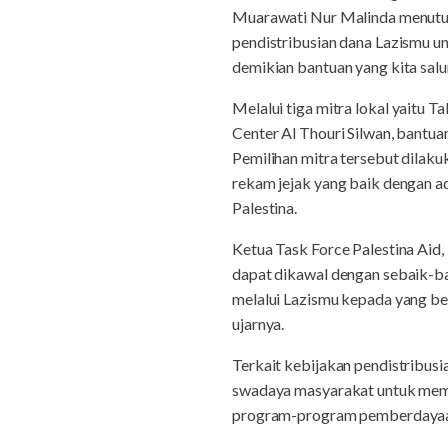
Muarawati Nur Malinda menuturk
pendistribusian dana Lazismu u
demikian bantuan yang kita salu
Melalui tiga mitra lokal yaitu
Center Al Thouri Silwan, bantua
Pemilihan mitra tersebut dilakuk
rekam jejak yang baik dengan ad
Palestina.
Ketua Task Force Palestina Aid
dapat dikawal dengan sebaik-ba
melalui Lazismu kepada yang be
ujarnya.
Terkait kebijakan pendistribus
swadaya masyarakat untuk mema
program-program pemberdayaan d