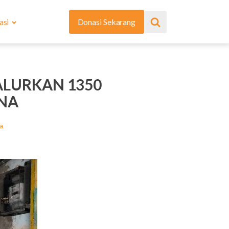
asi
Donasi Sekarang
LURKAN 1350
NA
a