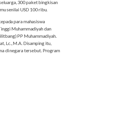
keluarga, 300 paket bingkisan
ismu senilai USD 100 ribu.
 kepada para mahasiswa
n Tinggi Muhammadiyah dan
ktilitbang) PP Muhammadiyah.
t, Lc., M.A. Disamping itu,
a di negara tersebut. Program