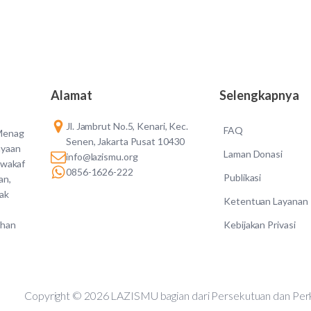
Alamat
Selengkapnya
Jl. Jambrut No.5, Kenari, Kec.
FAQ
 Menag
Senen, Jakarta Pusat 10430
ayaan
Laman Donasi
info@lazismu.org
 wakaf
0856-1626-222
Publikasi
an,
dak
Ketentuan Layanan
Kebijakan Privasi
ahan
Copyright © 2026 LAZISMU bagian dari Persekutuan d