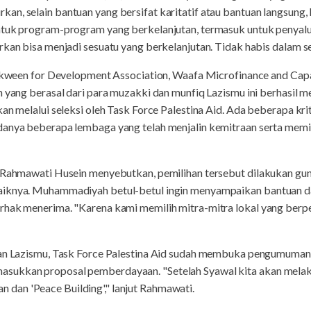
an, selain bantuan yang bersifat karitatif atau bantuan langsung
ntuk program-program yang berkelanjutan, termasuk untuk penyalu
rkan bisa menjadi sesuatu yang berkelanjutan. Tidak habis dalam ses
 Takween for Development Association, Waafa Microfinance and Cap
n yang berasal dari para muzakki dan munfiq Lazismu ini berhasil 
an melalui seleksi oleh Task Force Palestina Aid. Ada beberapa krit
anya beberapa lembaga yang telah menjalin kemitraan serta memili
, Rahmawati Husein menyebutkan, pemilihan tersebut dilakukan g
iknya. Muhammadiyah betul-betul ingin menyampaikan bantuan dar
rhak menerima. "Karena kami memilih mitra-mitra lokal yang berpe
ian Lazismu, Task Force Palestina Aid sudah membuka pengumuman
sukkan proposal pemberdayaan. "Setelah Syawal kita akan melaku
an 'Peace Building'," lanjut Rahmawati.