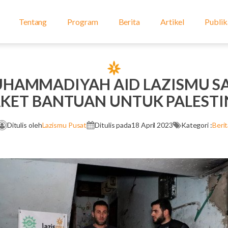
Tentang
Program
Berita
Artikel
Publik
HAMMADIYAH AID LAZISMU SA
AKET BANTUAN UNTUK PALESTI
Ditulis oleh
Lazismu Pusat
Ditulis pada
18 April 2023
Kategori :
Berit