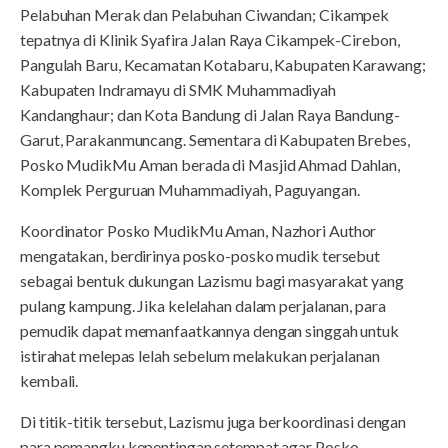
Pelabuhan Merak dan Pelabuhan Ciwandan; Cikampek
tepatnya di Klinik Syafira Jalan Raya Cikampek-Cirebon,
Pangulah Baru, Kecamatan Kotabaru, Kabupaten Karawang;
Kabupaten Indramayu di SMK Muhammadiyah
Kandanghaur; dan Kota Bandung di Jalan Raya Bandung-
Garut, Parakanmuncang. Sementara di Kabupaten Brebes,
Posko MudikMu Aman berada di Masjid Ahmad Dahlan,
Komplek Perguruan Muhammadiyah, Paguyangan.
Koordinator Posko MudikMu Aman, Nazhori Author
mengatakan, berdirinya posko-posko mudik tersebut
sebagai bentuk dukungan Lazismu bagi masyarakat yang
pulang kampung. Jika kelelahan dalam perjalanan, para
pemudik dapat memanfaatkannya dengan singgah untuk
istirahat melepas lelah sebelum melakukan perjalanan
kembali.
Di titik-titik tersebut, Lazismu juga berkoordinasi dengan
para pemangku kepentingan setempat agar Posko