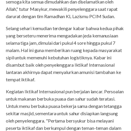
semoga kita semua dimudahkan dan diselamatkan oleh
Allah," tutur Masykur, mewakili penyelenggara saat rapat
darurat dengan tim Ramadhan KL Lazismu PCIM Sudan.
Selang sehari kemudian terdengar kabar bahwa kedua pihak
yang berseteru menerima mengadakan jeda kemanusiaan
selama tiga jam, dimulai dari pukul 4 sore hingga pukul 7
malam. Hal ini guna memberikan ruang kepada masyarakat
sipil untuk memenuhi kebutuhan logistiknya. Kabar ini
disambut baik oleh penyelenggara Iktikaf Internasional
lantaran akhirnya dapat menyalurkan amunisi tambahan ke
tempat iktikaf.
Kegiatan Iktikaf Internasional pun berjalan lancar. Persoalan
untuk makanan berbuka puasa dan sahur sudah teratasi.
Untuk menu berbuka puasa bekerja sama dengan tetangga
sekitar masjid, sementara untuk sahur disiapkan langsung
oleh penyelenggara. "Pertama bersyukur bisa melayani
peserta iktikaf dan berkumpul dengan teman-teman dalam