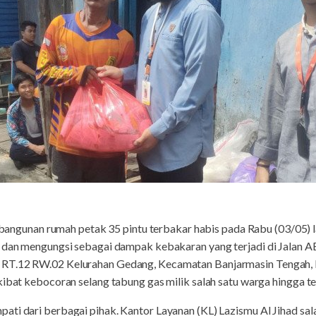
bangunan rumah petak 35 pintu terbakar habis pada Rabu (03/05) la
l dan mengungsi sebagai dampak kebakaran yang terjadi di Jalan 
RT.12 RW.02 Kelurahan Gedang, Kecamatan Banjarmasin Tengah, K
kibat kebocoran selang tabung gas milik salah satu warga hingga te
ti dari berbagai pihak. Kantor Layanan (KL) Lazismu Al Jihad sal