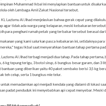
pimpinan Muhammad Ikbal ini menyiapkan bantuan untuk disalurkan
kelola oleh Lembaga Amil Zakat Nasional tersebut.
L Lazismu Al Jihad menjelaskan bahwa gerak cepat yang dilakukan
rap agar tidak ada warga yang kelaparan, meski kebakaran tersebu
bih para penghuni rumah petak yang terbakar tersebut berasal dar
makanan yang kami salurkan pasca kebakaran ini, setidaknya para 
mereka," tegas Ikbal saat menyerahkan bantuan tahap pertama pad
 Lazismu Al Jihad terbagi menjadi dua tahap. Pada tahap pertama,
, 6 kg tepung terigu, 3 botol sirup, 6 bungkus besar garam, dan 3 
bantuan yang diberikan yaitu 40 paket sembako berisi 3,5 kg beras
tak teh celup, serta 1 bungkus mie telur.
untuk memadamkan api menjadi kendala yang dialami di lokasi saat k
an padat penduduk ini menyebabkan api cepat menyebar. Meski de
ismu PP Muhammadiyah]