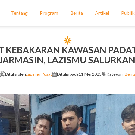
Tentang
Program
Berita
Artikel
Publik
T KEBAKARAN KAWASAN PADA
JARMASIN, LAZISMU SALURKA
Ditulis oleh
Lazismu Pusat
Ditulis pada
11 Mei 2023
Kategori :
Berit