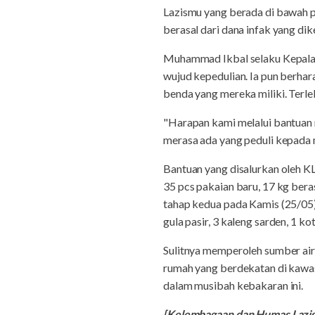
Lazismu yang berada di bawah 
berasal dari dana infak yang di
Muhammad Ikbal selaku Kepala K
wujud kepedulian. Ia pun berha
benda yang mereka miliki. Terle
"Harapan kami melalui bantuan 
merasa ada yang peduli kepada 
Bantuan yang disalurkan oleh KL
35 pcs pakaian baru, 17 kg beras
tahap kedua pada Kamis (25/05) 
gula pasir, 3 kaleng sarden, 1 ko
Sulitnya memperoleh sumber air 
rumah yang berdekatan di kawas
dalam musibah kebakaran ini.
[Kelembagaan dan Humas Laz