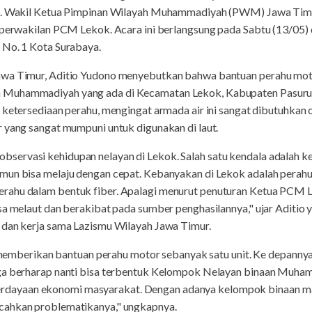
but. Wakil Ketua Pimpinan Wilayah Muhammadiyah (PWM) Jawa Tim
u perwakilan PCM Lekok. Acara ini berlangsung pada Sabtu (13/0
 No. 1 Kota Surabaya.
awa Timur, Aditio Yudono menyebutkan bahwa bantuan perahu motor
 Muhammadiyah yang ada di Kecamatan Lekok, Kabupaten Pasuruan
 ketersediaan perahu, mengingat armada air ini sangat dibutuhkan ol
 yang sangat mumpuni untuk digunakan di laut.
ervasi kehidupan nelayan di Lekok. Salah satu kendala adalah k
mun bisa melaju dengan cepat. Kebanyakan di Lekok adalah perahu 
rahu dalam bentuk fiber. Apalagi menurut penuturan Ketua PCM L
isa melaut dan berakibat pada sumber penghasilannya," ujar Aditi
 dan kerja sama Lazismu Wilayah Jawa Timur.
ya memberikan bantuan perahu motor sebanyak satu unit. Ke depanny
uga berharap nanti bisa terbentuk Kelompok Nelayan binaan Muha
ayaan ekonomi masyarakat. Dengan adanya kelompok binaan mak
cahkan problematikanya," ungkapnya.