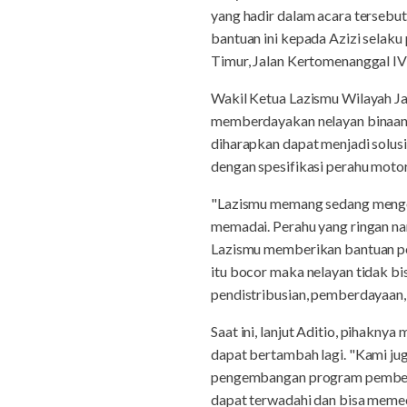
yang hadir dalam acara terse
bantuan ini kepada Azizi selak
Timur, Jalan Kertomenanggal IV
Wakil Ketua Lazismu Wilayah J
memberdayakan nelayan binaan
diharapkan dapat menjadi solusi
dengan spesifikasi perahu motor
"Lazismu memang sedang mengobs
memadai. Perahu yang ringan na
Lazismu memberikan bantuan pe
itu bocor maka nelayan tidak b
pendistribusian, pemberdayaan,
Saat ini, lanjut Aditio, pihakn
dapat bertambah lagi. "Kami j
pengembangan program pemberd
dapat terwadahi dan bisa meme