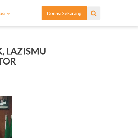
asi
Donasi Sekarang
, LAZISMU
TOR
a