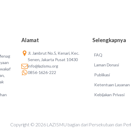
Alamat
Selengkapnya
Jl. Jambrut No.5, Kenari, Kec.
FAQ
 Menag
Senen, Jakarta Pusat 10430
ayaan
Laman Donasi
info@lazismu.org
 wakaf
0856-1626-222
Publikasi
an,
dak
Ketentuan Layanan
Kebijakan Privasi
ahan
Copyright © 2026 LAZISMU bagian dari Persekutuan d