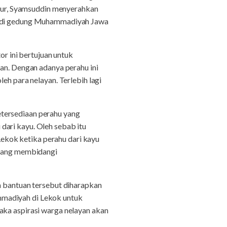
ur, Syamsuddin menyerahkan
5) di gedung Muhammadiyah Jawa
 ini bertujuan untuk
. Dengan adanya perahu ini
eh para nelayan. Terlebih lagi
etersediaan perahu yang
dari kayu. Oleh sebab itu
ekok ketika perahu dari kayu
o yang membidangi
a bantuan tersebut diharapkan
mmadiyah di Lekok untuk
a aspirasi warga nelayan akan