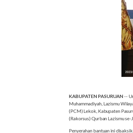
KABUPATEN PASURUAN
-- U
Muhammadiyah, Lazismu Wilay
(PCM) Lekok, Kabupaten Pasuru
(Rakorsus) Qurban Lazismu se-
Penyerahan bantuan ini disaksi