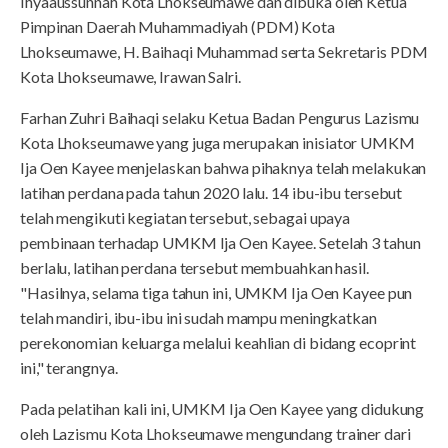
Ihyaaussunnah Kota Lhokseumawe dan dibuka oleh Ketua
Pimpinan Daerah Muhammadiyah (PDM) Kota
Lhokseumawe, H. Baihaqi Muhammad serta Sekretaris PDM
Kota Lhokseumawe, Irawan Salri.
Farhan Zuhri Baihaqi selaku Ketua Badan Pengurus Lazismu
Kota Lhokseumawe yang juga merupakan inisiator UMKM
Ija Oen Kayee menjelaskan bahwa pihaknya telah melakukan
latihan perdana pada tahun 2020 lalu. 14 ibu-ibu tersebut
telah mengikuti kegiatan tersebut, sebagai upaya
pembinaan terhadap UMKM Ija Oen Kayee. Setelah 3 tahun
berlalu, latihan perdana tersebut membuahkan hasil.
"Hasilnya, selama tiga tahun ini, UMKM Ija Oen Kayee pun
telah mandiri, ibu-ibu ini sudah mampu meningkatkan
perekonomian keluarga melalui keahlian di bidang ecoprint
ini," terangnya.
Pada pelatihan kali ini, UMKM Ija Oen Kayee yang didukung
oleh Lazismu Kota Lhokseumawe mengundang trainer dari